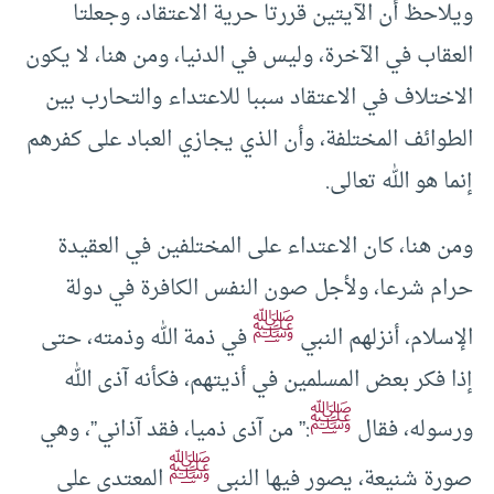
ويلاحظ أن الآيتين قررتا حرية الاعتقاد، وجعلتا
العقاب في الآخرة، وليس في الدنيا، ومن هنا، لا يكون
الاختلاف في الاعتقاد سببا للاعتداء والتحارب بين
الطوائف المختلفة، وأن الذي يجازي العباد على كفرهم
إنما هو الله تعالى.
ومن هنا، كان الاعتداء على المختلفين في العقيدة
حرام شرعا، ولأجل صون النفس الكافرة في دولة
ﷺ
الإسلام، أنزلهم النبي
في ذمة الله وذمته، حتى
إذا فكر بعض المسلمين في أذيتهم، فكأنه آذى الله
ﷺ
ورسوله، فقال
:” من آذى ذميا، فقد آذاني”، وهي
ﷺ
صورة شنيعة، يصور فيها النبي
المعتدي على