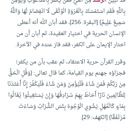
قَدْ تَبَيَّنَ
الرُّشْدُ
مِنَ الْغَيِّ فَمَنْ يَكْفُرْ بِالطَّاغُوتِ وَيُؤْمِنْ
بِاللَّهِ فَقَدِ اسْتَمْسَكَ بِالْعُرْوَةِ الْوُثْقَى لَا انْفِصَامَ لَهَا وَاللَّهُ
سَمِيعٌ عَلِيمٌ} [البقرة: 256]، فقد أبان الله أنه أعطى
الإنسان الحرية في اختيار العقيدة، ثم أبان أن من
اختار الإيمان على الكفر، فقد فاز عنده في الآخرة.
وقرر القرآن حرية الاعتقاد، ثم عقب بأن من يكفر؛
فجزاؤه جهنم يوم القيامة، كما قال تعالى: {وَقُلِ الْحَقُّ
مِنْ رَبِّكُمْ فَمَنْ شَاءَ فَلْيُؤْمِنْ وَمَنْ شَاءَ فَلْيَكْفُرْ إِنَّا أَعْتَدْنَا
لِلظَّالِمِينَ نَارًا أَحَاطَ بِهِمْ سُرَادِقُهَا وَإِنْ يَسْتَغِيثُوا يُغَاثُوا
بِمَاءٍ كَالْمُهْلِ يَشْوِي الْوُجُوهَ بِئْسَ الشَّرَابُ وَسَاءَتْ
مُرْتَفَقًا} [الكهف: 29].