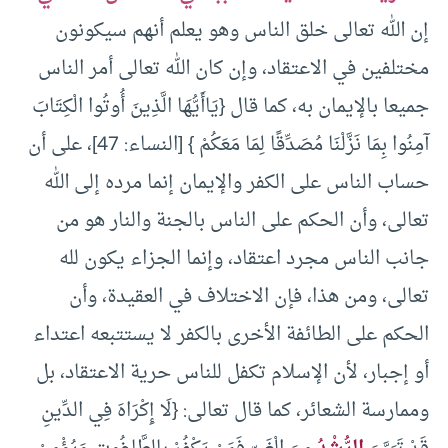
إن الله تعالى خلق الناس وهو يعلم أنهم سيكونون
مختلفين في الاعتقاد، وإن كان الله تعالى أمر الناس
جميعا بالإيمان به، كما قال {يَاأَيُّهَا الَّذِينَ أُوتُوا الْكِتَابَ
آمِنُوا بِمَا نَزَّلْنَا مُصَدِّقًا لِمَا مَعَكُمْ } [النساء: 47]، على أن
حساب الناس على الكفر والإيمان إنما مرده إلى الله
تعالى، وأن الحكم على الناس بالجنة والنار هو من
جانب الناس مجرد اعتقاد، وإنما الجزاء يكون لله
تعالى، ومن هذا، فإن الاختلاف في العقيدة، وأن
الحكم على الطائفة الأخرى بالكفر لا يستتبعه اعتداء
أو إجبار، لأن الإسلام تكفل للناس حرية الاعتقاد، بل
وممارسة الشعائر، كما قال تعالى: {لَا إِكْرَاهَ فِي الدِّينِ