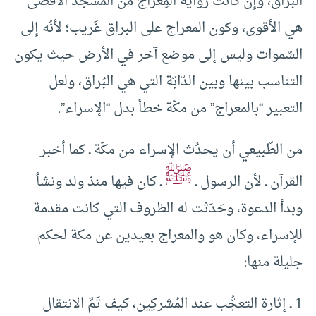
البُراق، وإن كانت رواية المِعراج من المسجد الأقصى
هي الأقوى، وكون المعراج على البراق غَريب؛ لأنّه إلى
السّموات وليس إلى موضع آخر في الأرض حيث يكون
التناسب بينها وبين الدّابّة التي هي البُراق، ولعل
التعبير “بالمعراج” من مكّة خطأ بدل “الإسراء”.
من الطّبيعي أن يحدُث الإسراء من مكّة ـ كما أخبر
ﷺ
القرآن ـ لأن الرسول ـ
ـ كان فيها منذ ولد ونشأ
وبدأ الدعوة، وحَدَثت له الظروف التي كانت مقدمة
للإسراء، وكان هو والمعراج بعيدين عن مكة لحكم
جليلة منها:
1 ـ إثارة التعجُّب عند المُشركِين، كيف تَمَّ الانتقال