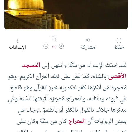
زيادة حجم الخط
تقليل حجم الخط
حفظ
مشاركة
الإعدادات
16
لقد حَدَث الإسراء من مكّة وانتهى إلى
المسجد
الأقصى
بالشام، كما نصّ على ذلك القرآن الكريم، وهو
مُعجزة مَن أنكرَها كَفَر لتكذيبِه خبرَ القرآن وهو قاطع
في ثبوته ودلالته، والمعراج مُعجزة أثبتَتْها السُّنة وفي
منكرها خِلاف بالقول بالكفر أو بالفسق. وجاء في
بعض الروايات أن
المعراج
كان من مكّة وكان على