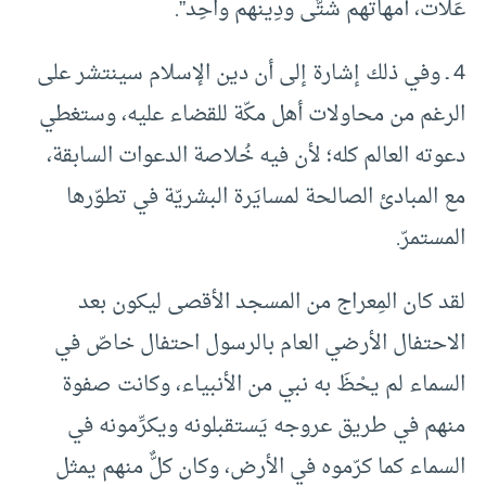
عَلات، أمهاتُهم شتَّى ودِينهم واحِد”.
4 ـ وفي ذلك إشارة إلى أن دين الإسلام سينتشر على
الرغم من محاولات أهل مكّة للقضاء عليه، وستغطي
دعوته العالم كله؛ لأن فيه خُلاصة الدعوات السابقة،
مع المبادئ الصالحة لمسايَرة البشريّة في تطوّرها
المستمرّ.
لقد كان المِعراج من المسجد الأقصى ليكون بعد
الاحتفال الأرضي العام بالرسول احتفال خاصّ في
السماء لم يحْظَ به نبي من الأنبياء، وكانت صفوة
منهم في طريق عروجه يَستقبلونه ويكرِّمونه في
السماء كما كرّموه في الأرض، وكان كلٌّ منهم يمثل