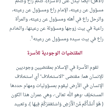
(الأهل) أيضًا ليدل على (الأسرة)، كلكم راع وكلكم
مسؤول عن رعيته، الإمام راع ومسؤول عن رعيته،
والرحل راع في أهله ومسؤول عن رعيته، والمرأة
راعية في بيت زوجها ومسؤولة عن رعيتها، والخادم
1
راع في بيت سيده ومسؤول عن رعيته
.
المقتضيات
الوجودية
للأسرة
تقوم الأسرة في الإسلام بمقتضيين وجوديين
للإنسان هما: مقتضى “الاستخلاف” أي استخلاف
الإنسان في الأرض ليقوم بمسؤوليات ومهام حددها
المستخلِف -وهو الله تعالى-، وهي عمران هذا الكون
{ هُوَ أَنشَأَكُم مِّنَ الْأَرْضِ وَاسْتَعْمَرَكُمْ فِيهَا }، وتعبيد