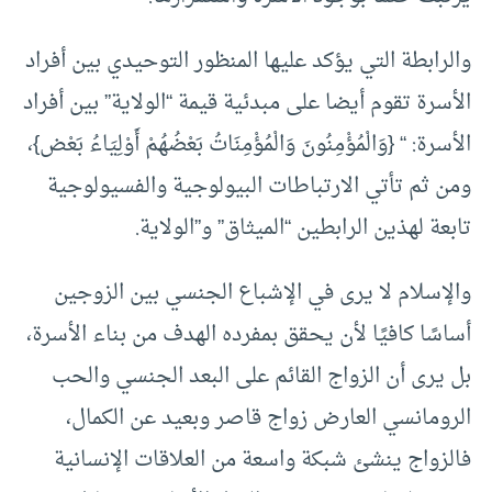
والرابطة التي يؤكد عليها المنظور التوحيدي بين أفراد
الأسرة تقوم أيضا على مبدئية قيمة “الولاية” بين أفراد
الأسرة: “
{وَالْمُؤْمِنُونَ وَالْمُؤْمِنَاتُ بَعْضُهُمْ أَوْلِيَاءُ بَعْض}،
ومن ثم تأتي الارتباطات البيولوجية والفسيولوجية
تابعة لهذين الرابطين “الميثاق” و”الولاية.
والإسلام لا يرى في الإشباع الجنسي بين الزوجين
أساسًا كافيًا لأن يحقق بمفرده الهدف من بناء الأسرة،
بل يرى أن الزواج القائم على البعد الجنسي والحب
الرومانسي العارض زواج قاصر وبعيد عن الكمال،
فالزواج ينشئ شبكة واسعة من العلاقات الإنسانية