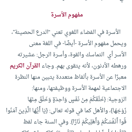
مفهوم الأسرة
الأسرة في الفضاء اللغوي تعني “الدرع الحصينة”،
ويحمل مفهوم الأسرة -أيضًا- في اللغة معنى
الأسر أي التماسك والقوة، وأسرة الرجل: عشيرته
ورهطه الأدنون، لأنه يتقوى بهم. وجاء
القرآن الكريم
معبرًا عن الأسرة بألفاظ متعددة يتبين منها النظرة
الاجتماعية لمهمة الأسرة ووظيفتها، ومنها:
الزوجية: {خَلَقَكُمْ مِنْ نَفْسٍ وَاحِدَةٍ وَخَلَقَ مِنْهَا
زَوْجَهَا}، والأهل كما في قوله تعالى: {يَا أَيُّهَا الَّذِينَ آمَنُوا
قُوا أَنْفُسَكُمْ وَأَهْلِيكُمْ نَارًا}. وفي السنة جاء لفظ