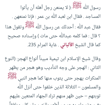
ﷺ
رسول الله
:( لا يمنعن رجل أهله أن يأتوا
المساجد . فقال ابن لعبد الله بن عمر : فإنا نمنعهن .
ﷺ
فقال عبد الله : أحدثك عن رسول الله
وتقول هذا
؟ قال : فما كلمه عبدالله حتى مات ) وإسناده صحيح
كما قال الشيخ
الألباني
. غاية المرام 235.
وقال شيخ الإسلام ابن تيمية مبيناً أنواع الهجر: (النوع
الثاني : الهجر على وجه التأديب وهو هجر من يظهر
ﷺ
المنكرات يهجر حتى يتوب منها كما هجر النبي
والمسلمون – الثلاثة الذين خلفوا حتى أنزل الله
توبتهم – حين ظهر منهم ترك الجهاد المتعين عليهم