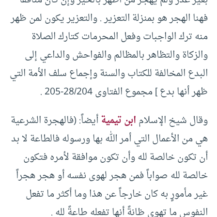
بغير عذر ولم يهجر من أظهر بالخير وإن كان منافقاً
فهنا الهجر هو بمنزلة التعزير . والتعزير يكون لمن ظهر
منه ترك الواجبات وفعل المحرمات كتارك الصلاة
والزكاة والتظاهر بالمظالم والفواحش والداعي إلى
البدع المخالفة للكتاب والسنة وإجماع سلف الأمة التي
ظهر أنها بدع ] مجموع الفتاوى 28/204-205 .
وقال شيخ الإسلام
ابن تيمية
أيضاً: (فالهجرة الشرعية
هي من الأعمال التي أمر الله بها ورسوله فالطاعة لا بد
أن تكون خالصة لله وأن تكون موافقة لأمره فتكون
خالصة لله صواباً فمن هجر لهوى نفسه أو هجر هجراً
غير مأمورٍ به كان خارجاً عن هذا وما أكثر ما تفعل
النفوس ما تهوى ظانةً أنها تفعله طاعةً لله .