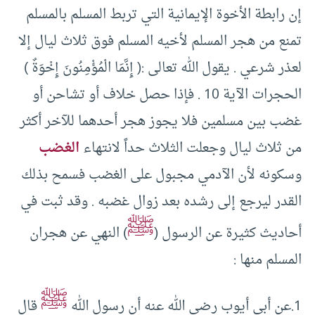
إن رابطة الأخوة الإيمانية التي تربط المسلم بالمسلم
تمنع من هجر المسلم لأخيه المسلم فوق ثلاث ليال إلا
لعذر شرعي . يقول الله تعالى :( إِنَّمَا الْمُؤْمِنُونَ إِخْوَةٌ )
الحجرات الآية 10 . فإذا حصل خلاف أو تشاحن أو
غضب بين مسلمين فلا يجوز هجر أحدهما للآخر أكثر
من ثلاث ليال وجعلت الثلاث حداً لانتهاء
الغضب
وسكونه لأن الآدمي مجبول على الغضب فسمح بذلك
القدر ليرجع إلى رشده بعد زوال غضبه . وقد ثبت في
ﷺ
أحاديث كثيرة عن الرسول (
) النهي عن هجران
المسلم منها :
ﷺ
1.عن أبي أيوب رضي الله عنه أن رسول الله
قال