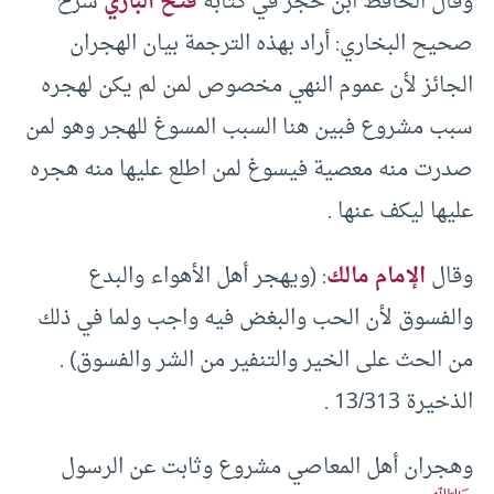
وقال الحافظ ابن حجر في كتابه
فتح الباري
شرح
صحيح البخاري: أراد بهذه الترجمة بيان الهجران
الجائز لأن عموم النهي مخصوص لمن لم يكن لهجره
سبب مشروع فبين هنا السبب المسوغ للهجر وهو لمن
صدرت منه معصية فيسوغ لمن اطلع عليها منه هجره
عليها ليكف عنها .
وقال
الإمام مالك
: (ويهجر أهل الأهواء والبدع
والفسوق لأن الحب والبغض فيه واجب ولما في ذلك
من الحث على الخير والتنفير من الشر والفسوق) .
الذخيرة 13/313 .
وهجران أهل المعاصي مشروع وثابت عن الرسول