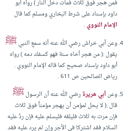
فمن هجر فوق ثلاث فمات دخل النار ) رواه أبو
داود بإسناد على شرط البخاري ومسلم كما قال
الإمام النووي
.
ﷺ
وعن أبي خراش رضي الله عنه أنه سمع النبي
يقول :( من هجر أخاه سنة فهو كسفك دمه ) رواه
أبو داود بإسناد صحيح كما قاله الإمام النووي .
رياض الصالحين ص 611 .
ﷺ
وعن
أبي هريرة
رضي الله عنه أن الرسول
قال :( لا يحل لمؤمن أن يهجر مؤمناً فوق ثلاث
فإن مرت به ثلاث فليلقه فليسلم عليه فإن ردَّ عليه
السلام فقد اشتركا في الأجر وإن لم يرد عليه فقد