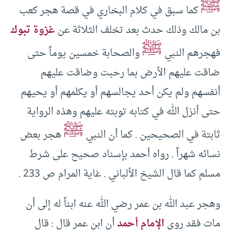
ﷺ
كما سبق في كلام البخاري في قصة هجر كعب
بن مالك وذلك حدث بعد تخلف الثلاثة عن
غزوة تبوك
ﷺ
فهجرهم النبي
والصحابة خمسين يوماً حتى
ضاقت عليهم الأرض بما رحبت وضاقت عليهم
أنفسهم ولم يكن أحد يجالسهم أو يكلمهم أو يحيهم
حتى أنزل الله في كتابه توبته عليهم وهذه الرواية
ﷺ
ثابتة في الصحيحين . كما أن النبي
هجر بعض
نسائه شهراً . رواه أحمد بإسناد صحيح على شرط
مسلم كما قال الشيخ الألباني . غاية المرام ص 233 .
وهجر عبد الله بن عمر رضي الله عنه ابناً له إلى أن
مات فقد روى
الإمام أحمد
أن ابن عمر قال : قال