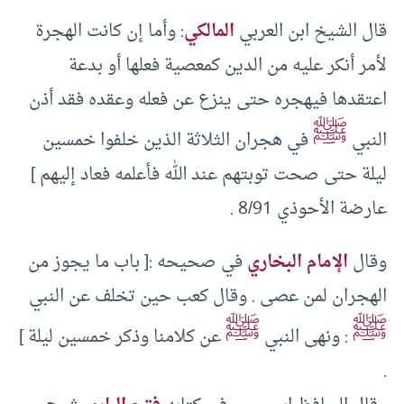
قال الشيخ ابن العربي
المالكي
: وأما إن كانت الهجرة
لأمر أنكر عليه من الدين كمعصية فعلها أو بدعة
اعتقدها فيهجره حتى ينزع عن فعله وعقده فقد أذن
ﷺ
النبي
في هجران الثلاثة الذين خلفوا خمسين
ليلة حتى صحت توبتهم عند الله فأعلمه فعاد إليهم ]
عارضة الأحوذي 8/91 .
وقال
الإمام البخاري
في صحيحه :[ باب ما يجوز من
الهجران لمن عصى . وقال كعب حين تخلف عن النبي
ﷺ
ﷺ
: ونهى النبي
عن كلامنا وذكر خمسين ليلة ]
.