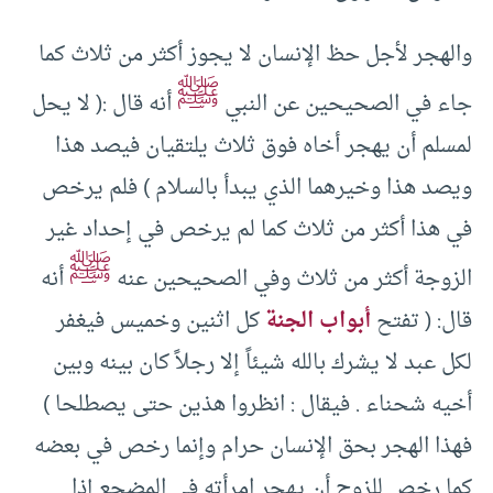
والهجر لأجل حظ الإنسان لا يجوز أكثر من ثلاث كما
ﷺ
جاء في الصحيحين عن النبي
أنه قال :( لا يحل
لمسلم أن يهجر أخاه فوق ثلاث يلتقيان فيصد هذا
ويصد هذا وخيرهما الذي يبدأ بالسلام ) فلم يرخص
في هذا أكثر من ثلاث كما لم يرخص في إحداد غير
ﷺ
الزوجة أكثر من ثلاث وفي الصحيحين عنه
أنه
قال: ( تفتح
أبواب الجنة
كل اثنين وخميس فيغفر
لكل عبد لا يشرك بالله شيئاً إلا رجلاً كان بينه وبين
أخيه شحناء . فيقال : انظروا هذين حتى يصطلحا )
فهذا الهجر بحق الإنسان حرام وإنما رخص في بعضه
كما رخص للزوج أن يهجر امرأته في المضجع إذا