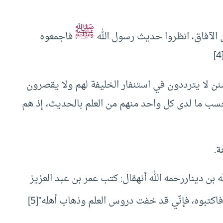
ﷺ
ى الآفاق، انظروا حديث رسول الله
فاجمعوه
[
نن لا يترددون في استنفار الخليفة لهم ولا يقصرون
سب ما لدى كل واحد منهم من العلم بالحديث، إذ هم
ة.
ه بن ديناررحمه الله أنهقال: كتب عمر بن عبد العزيز
اكتبوه، فإنّي قد خفت دروس العلم وذهاب أهله”
[5]