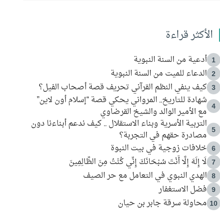
الأكثر قراءة
أدعية من السنة النبوية
1
الدعاء للميت من السنة النبوية
2
كيف ينفي النظم القرآني تحريف قصة أصحاب الفيل؟
3
شهادة للتاريخ.. المرواني يحكي قصة “إسلام أون لاين”
4
مع الأمير الوالد والشيخ القرضاوي
التربية الأسرية وبناء الاستقلال .. كيف ندعم أبناءنا دون
5
مصادرة حقهم في التجربة؟
خلافات زوجية في بيت النبوة
6
لَا إِلَهَ إِلَّا أَنْتَ سُبْحَانَكَ إِنِّي كُنْتُ مِنَ الظَّالِمِينَ
7
الهدي النبوي في التعامل مع حر الصيف
8
فضل الاستغفار
9
محاولة سرقة جابر بن حيان
10