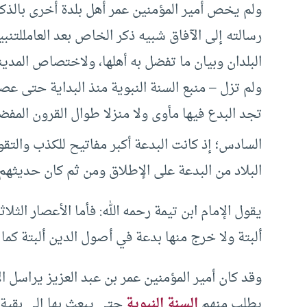
ولم يخص أمير المؤمنين عمر أهل بلدة أخرى بالذك
رسالته إلى الآفاق شبيه ذكر الخاص بعد العامللتنب
البلدان وبيان ما تفضل به أهلها، ولاختصاص المدينة
ولم تزل – منبع السنة النبوية منذ البداية حتى عصر
تجد البدع فيها مأوى ولا منزلا طوال القرون المفض
السادس؛ إذ كانت البدعة أكبر مفاتيح للكذب والتق
البلاد من البدعة على الإطلاق ومن ثم كان حديثه
يقول الإمام ابن تيمة رحمه الله: فأما الأعصار الثلا
ألبتة ولا خرج منها بدعة في أصول الدين ألبتة كما
وقد كان أمير المؤمنين عمر بن عبد العزيز يراسل الأ
يطلب منهم
السنة النبوية
حتى يبعث بها إلى بقية ا