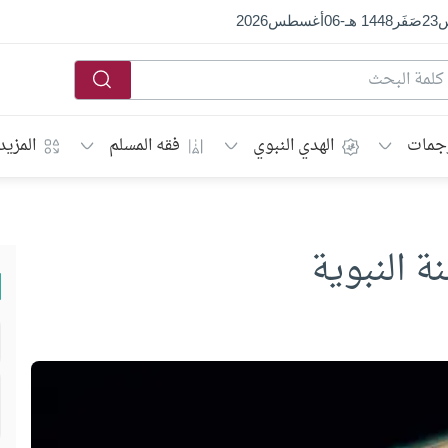
س
23
صَفَر
1448 هـ
-
06
أغسطس
2026
جمات
الهدي النبوي
فقه المسلم
المزيد
ة النبوية