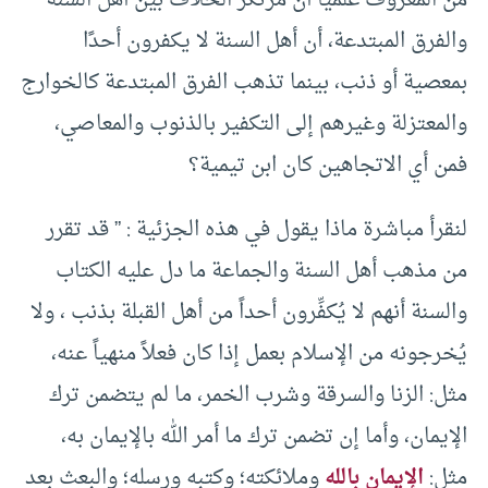
من المعروف علميًّا أن مرتكز الخلاف بين أهل السنة
والفرق المبتدعة، أن أهل السنة لا يكفرون أحدًا
بمعصية أو ذنب، بينما تذهب الفرق المبتدعة كالخوارج
والمعتزلة وغيرهم إلى التكفير بالذنوب والمعاصي،
فمن أي الاتجاهين كان ابن تيمية؟
لنقرأ مباشرة ماذا يقول في هذه الجزئية : ” قد تقرر
من مذهب أهل السنة والجماعة ما دل عليه الكتاب
والسنة أنهم لا يُكفِّرون أحداً من أهل القبلة بذنب ، ولا
يُخرجونه من الإسلام بعمل إذا كان فعلاً منهياً عنه،
مثل: الزنا والسرقة وشرب الخمر، ما لم يتضمن ترك
الإيمان، وأما إن تضمن ترك ما أمر الله بالإيمان به،
مثل:
الإيمان بالله
وملائكته؛ وكتبه ورسله؛ والبعث بعد