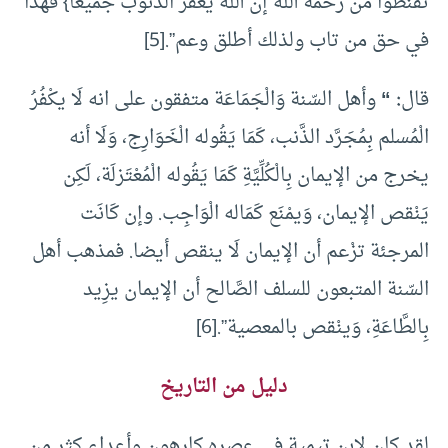
تقنطوا من رحمة الله إن الله يغفر الذنوب جميعا} فهذا
في حق من تاب ولذلك أطلق وعم”.
[5]
قال
: “
وأهل السّنة وَالْجَمَاعَة متفقون على انه لَا يكْفُرُ
الْمُسلم بِمُجَرَّد الذَّنب، كَمَا يَقُوله الْخَوَارِج، وَلَا أنه
يخرج من الإيمان بِالْكُلِّيَّةِ كَمَا يَقُوله الْمُعْتَزلَة، لَكِن
يَنْقص الإيمان، وَيمْنَع كَمَاله الْوَاجِب. وإن كَانَت
المرجئة تزْعم أن الإيمان لَا ينقص أيضا. فمذهب أهل
السّنة المتبعون للسلف الصَّالح أن الإيمان يزِيد
بِالطَّاعَةِ، وَينْقص بالمعصية”.
[6]
دليل من التاريخ
لقد كان لابن تيمية في عصره كارهون وأعداء كثر من