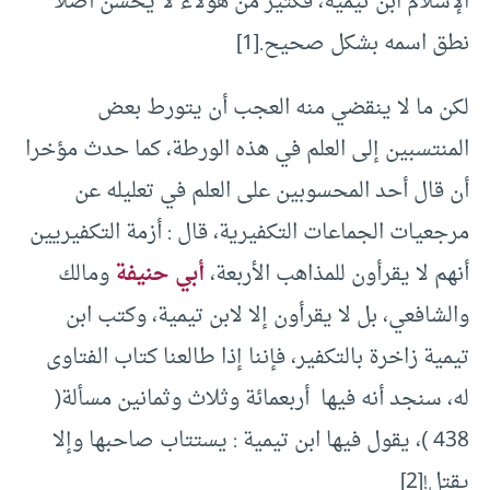
الإسلام ابن تيمية، فكثير من هؤلاء لا يحسن أصلا
نطق اسمه بشكل صحيح.[1]
لكن ما لا ينقضي منه العجب أن يتورط بعض
المنتسبين إلى العلم في هذه الورطة، كما حدث مؤخرا
أن قال أحد المحسوبين على العلم في تعليله عن
مرجعيات الجماعات التكفيرية، قال : أزمة التكفيريين
أنهم لا يقرأون للمذاهب الأربعة،
أبي حنيفة
ومالك
والشافعي، بل لا يقرأون إلا لابن تيمية، وكتب ابن
تيمية زاخرة بالتكفير، فإننا إذا طالعنا كتاب الفتاوى
له، سنجد أنه فيها أربعمائة وثلاث وثمانين مسألة(
438 )، يقول فيها ابن تيمية : يستتاب صاحبها وإلا
يقتل!
[2]