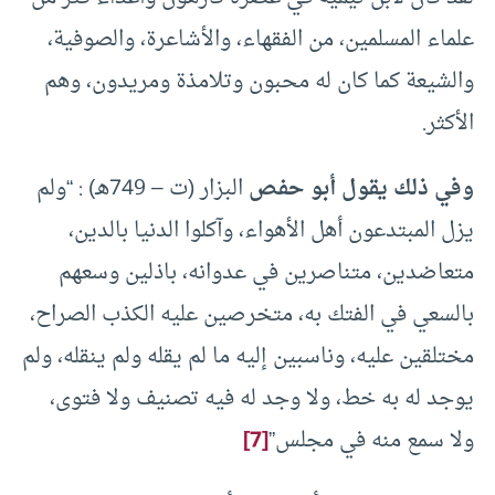
علماء المسلمين، من الفقهاء، والأشاعرة، والصوفية،
والشيعة كما كان له محبون وتلامذة ومريدون، وهم
الأكثر.
وفي ذلك يقول أبو حفص
البزار (ت – 749هـ) : “ولم
يزل المبتدعون أهل الأهواء، وآكلوا الدنيا بالدين،
متعاضدين، متناصرين في عدوانه، باذلين وسعهم
بالسعي في الفتك به، متخرصين عليه الكذب الصراح،
مختلقين عليه، وناسبين إليه ما لم يقله ولم ينقله، ولم
يوجد له به خط، ولا وجد له فيه تصنيف ولا فتوى،
ولا سمع منه في مجلس”
[7]