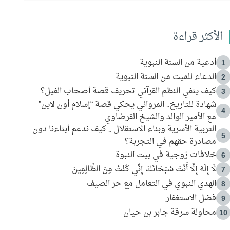
الأكثر قراءة
أدعية من السنة النبوية
1
الدعاء للميت من السنة النبوية
2
كيف ينفي النظم القرآني تحريف قصة أصحاب الفيل؟
3
شهادة للتاريخ.. المرواني يحكي قصة “إسلام أون لاين”
4
مع الأمير الوالد والشيخ القرضاوي
التربية الأسرية وبناء الاستقلال .. كيف ندعم أبناءنا دون
5
مصادرة حقهم في التجربة؟
خلافات زوجية في بيت النبوة
6
لَا إِلَهَ إِلَّا أَنْتَ سُبْحَانَكَ إِنِّي كُنْتُ مِنَ الظَّالِمِينَ
7
الهدي النبوي في التعامل مع حر الصيف
8
فضل الاستغفار
9
محاولة سرقة جابر بن حيان
10