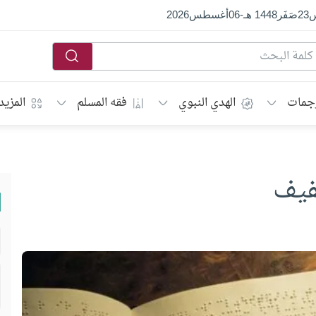
س
23
صَفَر
1448 هـ
-
06
أغسطس
2026
جمات
الهدي النبوي
فقه المسلم
المزيد
كفيف