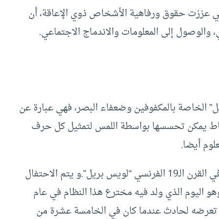
تي عززت حقوق ورفاهية الأشخاص ذوي الإعاقة، أن
ي، والوصول إلى المعلومات والاندماج الاجتماعي.
بريل” الخاصة بالمكفوفين وضعفاء البصر، فهي عبارة عن
قاط يمكن تحسسها بواسطة اللمس لتمثيل كل حرف
لوم أيضا.
وكانت قد سُمّيت بهذا الاسم تيمناً باسم مخترعها في القرن الـ19 الفرنسي “لويس بريل”.و يتم الاحتفال
 كانون الثاني/يناير، وهو اليوم الذي ولد فيه مخترع هذا النظام في عام
اب تعرضه لحادث عندما كان في الخامسة عشرة من