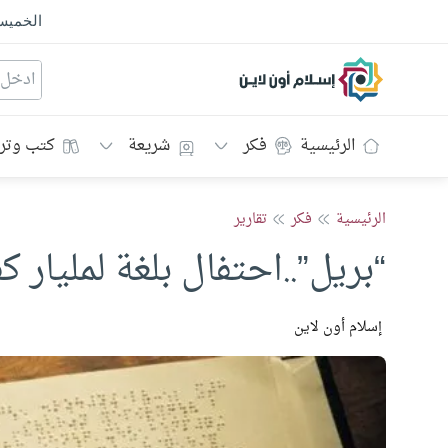
الخمي
إسلام أون لاين
الرئيسية
فكر
شريعة
كتب وتر
الرئيسية
فكر
تقارير
“بريل”..احتفال بلغة لمليار 
إسلام أون لاين