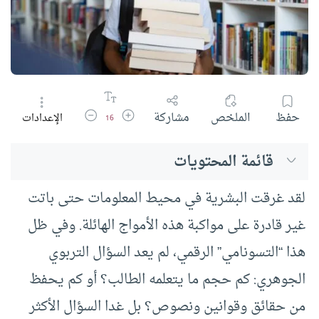
زيادة حجم الخط
تقليل حجم الخط
حفظ
الملخص
مشاركة
الإعدادات
16
قائمة المحتويات
لقد غرقت البشرية في محيط المعلومات حتى باتت
غير قادرة على مواكبة هذه الأمواج الهائلة. وفي ظل
هذا “التسونامي” الرقمي، لم يعد السؤال التربوي
الجوهري: كم حجم ما يتعلمه الطالب؟ أو كم يحفظ
من حقائق وقوانين ونصوص؟ بل غدا السؤال الأكثر