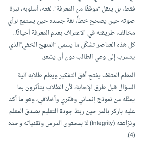
فقط، بل ينقل “موقفًا من المعرفة”. لغته، أسلوبه، نبرة
صوته حين يصحح خطأً، لغة جسده حين يستمع لرأي
مخالف، طريقته في الاعتراف بعدم المعرفة أحيانًا..
كل هذه العناصر تشكّل ما يسمى “المنهج الخفي”الذي
يتسرب إلى وعي الطالب دون أن يشعر.
المعلم المثقف يفتح أفق التفكير ويعلم طلابه آلية
السؤال قبل طرق الإجابة، لأن الطلاب يتأثرون بما
يمثّله من نموذج إنساني وفكري وأخلاقي، وهو ما أكد
عليه باركر بالمر حين ربط جودة التعليم بصدق المعلم
ونزاهته (Integrity) لا بمحتوى الدرس وتقنياته وحده
(4).