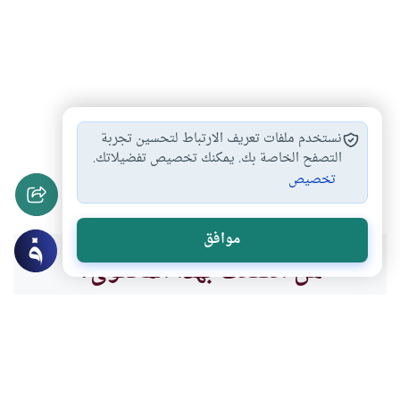
المستشرقون
تاريخ الحضارة الاسلامية
#
#
نستخدم ملفات تعريف الارتباط لتحسين تجربة
بحث عن الاستشراق
كتب المستشرقين في…
التصفح الخاصة بك. يمكنك تخصيص تفضيلاتك.
#
#
تخصيص
الحضارة العربية الإسلامية
الأدب العربي
#
#
موافق
هل انتفعت بهذا المحتوى؟
نعم
لا