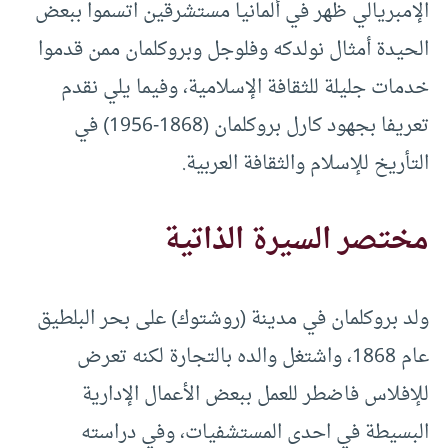
الإمبريالي ظهر في ألمانيا مستشرقين اتسموا ببعض
الحيدة أمثال نولدكه وفلوجل وبروكلمان ممن قدموا
خدمات جليلة للثقافة الإسلامية، وفيما يلي نقدم
تعريفا بجهود كارل بروكلمان (1868-1956) في
التأريخ للإسلام والثقافة العربية.
مختصر السيرة الذاتية
ولد بروكلمان في مدينة (روشتوك) على بحر البلطيق
عام 1868، واشتغل والده بالتجارة لكنه تعرض
للإفلاس فاضطر للعمل ببعض الأعمال الإدارية
البسيطة في احدى المستشفيات، وفي دراسته