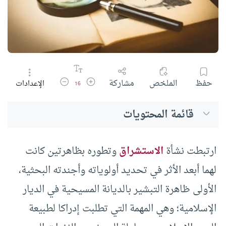
زيادة حجم الخط
تقليل حجم الخط
حفظ
الملخص
مشاركة
الإعدادات
16
قائمة المحتويات
ارتبطت نشأة
الاستشراق
وتطوره بظاهرتين كانت
لهما أبعد الأثر في تحديد أولوياته وأجندته البحثية،
الأولى ظاهرة التبشير بالديانة المسيحية في الديار
الإسلامية؛ وهي المهمة التي تطلبت إدراكا لطبيعة