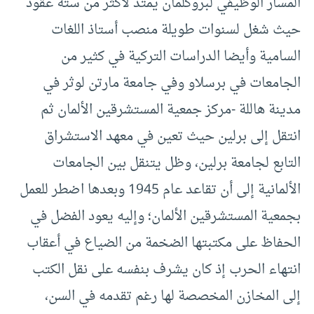
المسار الوظيفي لبروكلمان يمتد لأكثر من ستة عقود
حيث شغل لسنوات طويلة منصب أستاذ اللغات
السامية وأيضا الدراسات التركية في كثير من
الجامعات في برسلاو وفي جامعة مارتن لوثر في
مدينة هاللة -مركز جمعية المستشرقين الألمان ثم
انتقل إلى برلين حيث تعين في معهد الاستشراق
التابع لجامعة برلين، وظل يتنقل بين الجامعات
الألمانية إلى أن تقاعد عام 1945 وبعدها اضطر للعمل
بجمعية المستشرقين الألمان؛ وإليه يعود الفضل في
الحفاظ على مكتبتها الضخمة من الضياع في أعقاب
انتهاء الحرب إذ كان يشرف بنفسه على نقل الكتب
إلى المخازن المخصصة لها رغم تقدمه في السن،