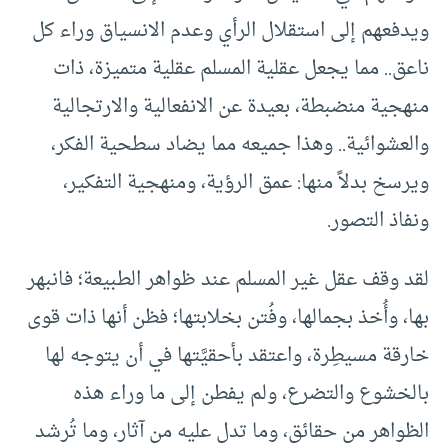
ويدفعهم إلى استقلال الرأي وعدم الانسياق وراء كل
ناعق.. مما يجعل عقلية المسلم عقلية متميزة، ذات
منهجية منضبطة، بعيدة عن الانفعالية والارتجالية
والعشوائية.. وهذا جميعه مما يضاد سطحية الفكر،
ويرسخ بدلاً منها: عمق الرؤية، ومنهجية التفكير،
ونفاذ التصور.
لقد وقف عقل غير المسلم عند ظواهر الطبيعة؛ فانبهر
بها، وأُخذ بجمالها، وفُتن بخلابتها؛ فظن أنها ذات قوى
خارقة مسيطِرة، واعتقد بأحقيَّتها في أن يتوجه لها
بالخشوع والتضرع، ولم يفطن إلى ما وراء هذه
الظواهر من حقائق، وما تدل عليه من آثار، وما تُرشد