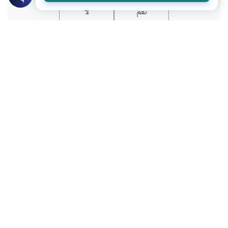
نعم
لا
عن الكاتب
السنوسي محمد السنوسي
لديه 341 مقالة
مشتغل بالفكر الإسلامي والصحافة.حاصل على الدكتوراة في
الدراسات الإسلامية من كلية الآداب جامعة قناة السويس، له
ثلاثة كتب، والعديد من المقالات والحوارات في المواقع والصحف
والمجلات.
بعض أعماله
“الحياة معاناة”.. حتى نتعامل مع حياتنا علينا أن نفهمها أولا
درس رمضان في استكشاف القدرات المخبوءة