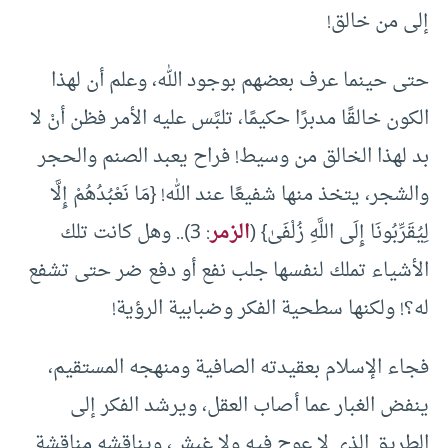
إلى من خالق!
حتى حينما عرف بعضهم بوجود الله، وعلم أن لهذا
الكون خالقًا مدبرًا حكيمًا، تلبَّس عليه الأمر فظن أنْ لا
بد لهذا الخالق من وسيط! فراح يعبد الصنم والحجر
والشجر، يتخذ منها شفيعًا عند الله! {مَا نَعْبُدُهُمْ إِلَّا
لِيُقَرِّبُونَا إِلَى اللَّهِ زُلْفَىٰ} (
الزمر
: 3).. وهل كانت تلك
الأشياء تملك لنفسها جلب نفع أو دفع ضر حتى تشفع
له؟! ولكنها سطحية الفكر وضبابية الرؤية!
فجاء الإسلام بعقيدته الصافية ومنهجه المستقيم،
ينفض الغبار عما أصاب العقل، ويرشد الفكر إلى
الطريق الذي لا عوج فيه ولا غبش، ويناقشه مناقشة