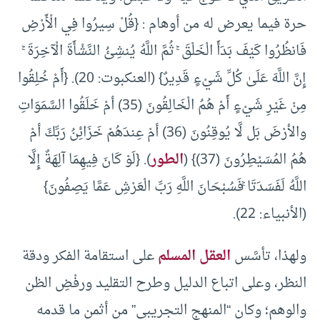
حرة فيما يعرض له من أوهام : {قُلْ سِيرُوا فِي الْأَرْضِ
فَانظُرُوا كَيْفَ بَدَأَ الْخَلْقَ ۚ ثُمَّ اللَّهُ يُنشِئُ النَّشْأَةَ الْآخِرَةَ ۚ
إِنَّ اللَّهَ عَلَىٰ كُلِّ شَيْءٍ قَدِيرٌ} (العنكبوت: 20). {أَمْ خُلِقُوا
مِنْ غَيْرِ شَيْءٍ أَمْ هُمُ الْخَالِقُونَ (35) أمْ خَلَقُوا السَّمَوَاتِ
والأرْضَ بَل لَّا يُوقِنُونَ (36) أمْ عِندَهُمْ خَزَائِنُ رَبِّكَ أمْ
هُمُ المُسَيْطِرُونَ (37)} (
الطور
). {لَوْ كَانَ فِيهِمَا آلِهَةٌ إِلَّا
اللَّهُ لَفَسَدَتَا ۚفَسُبْحَانَ اللَّهِ رَبِّ الْعَرْشِ عَمَّا يَصِفُونَ}
(الأنبياء: 22).
ولهذا، تأسَّس
العقل المسلم
على استقامة الفكر ودقة
النظر، وعلى اتباع الدليل وطرح التقليد ورفْضِ الظن
والوهم؛ وكان “المنهج التجريبي” من أثمن ما قدمه