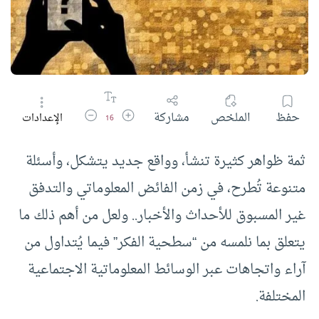
زيادة حجم الخط
تقليل حجم الخط
حفظ
الملخص
مشاركة
الإعدادات
16
ثمة ظواهر كثيرة تنشأ، وواقع جديد يتشكل، وأسئلة
متنوعة تُطرح، في زمن الفائض المعلوماتي والتدفق
غير المسبوق للأحداث والأخبار.. ولعل من أهم ذلك ما
يتعلق بما نلمسه من “سطحية الفكر” فيما يُتداول من
آراء واتجاهات عبر الوسائط المعلوماتية الاجتماعية
المختلفة.