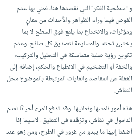
و “سطحية الفكر” التي نقصدها هنا، نعني بها عدم
الغوص فيما وراء الظواهر والأحداث من معانٍ
ومؤثرات، والانخداع بما يلمع فوق السطح لا بما
يختبئ تحته، والمسارعة لتصديق كل صائح، وعدم
تكوين رؤية صلبة متماسكة في التحليل والتركيب،
والخفة أو التضخيم في الانطباع والحكم، إضافة إلى
الغفلة عن المقاصد والغايات المرتبطة بالموضوع محل
النقاش.
هذه أمور نلمسها ونعانيها، وقد تدفع المرء أحيانًا لعدم
الدخول في نقاش، وتزهِّده في التعليق.. لاسيما إذا
أضفنا إليها ما يبدو من غرور في الطرح، ومن زهو عند