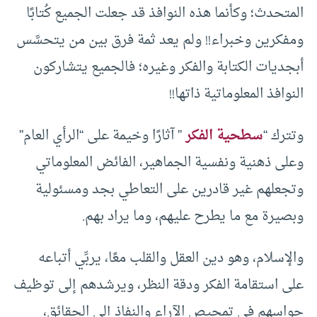
المتحدث؛ وكأنما هذه النوافذ قد جعلت الجميع كُتابًا
ومفكرين وخبراء!! ولم يعد ثمة فرق بين من يتحسَّس
أبجديات الكتابة والفكر وغيره؛ فالجميع يتشاركون
النوافذ المعلوماتية ذاتها!!
وتترك “
سطحية الفكر
” آثارًا وخيمة على “الرأي العام”
وعلى ذهنية ونفسية الجماهير، الفائض المعلوماتي
وتجعلهم غير قادرين على التعاطي بجد ومسئولية
وبصيرة مع ما يطرح عليهم، وما يراد بهم.
والإسلام، وهو دين العقل والقلب معًا، يربِّي أتباعه
على استقامة الفكر ودقة النظر، ويرشدهم إلى توظيف
حواسهم في تمحيص الآراء والنفاذ إلى الحقائق،