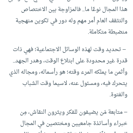
هذا المجال نوعًا ما.. فالمزاوجة بين الاختصاص
والتثقف العام أمر مهم وله دور في تكوين منهجية
منضبطة متكاملة.
– تحديد وقت لهذه الوسائل الاجتماعية؛ فهي ذات
قدرة غير محدودة على ابتلاع الوقت، وهدر الجهد..
وأثمن ما يملكه المرء وقته؛ هو رأسماله، ومجاله الذي
يتحرك فيه، ومسئول عنه، لاسيما وقت الشباب
والفتوة.
– متابعة مَن يضيفون للفكر ويثرون النقاش، مِن
خبراء وأساتذة جامعيين ومختصين في المجال