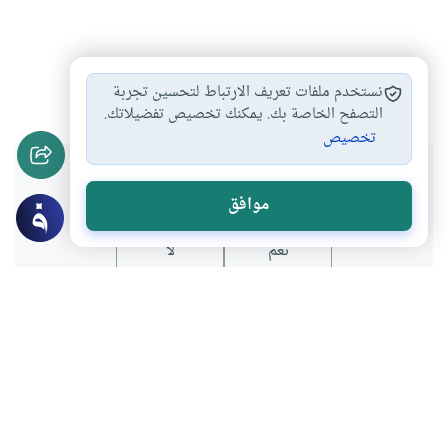
السعادة
النجاح
#
#
نستخدم ملفات تعريف الارتباط لتحسين تجربة
التصفح الخاصة بك. يمكنك تخصيص تفضيلاتك.
تخصيص
هل انتفعت بهذا المحتوى؟
موافق
نعم
لا
عن الكاتب
حميد بن خيبش
لديه 141 مقالة