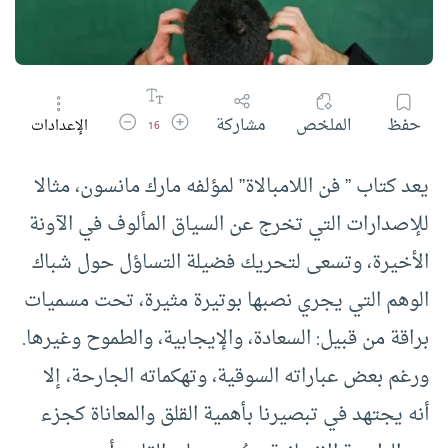
زيادة حجم الخط
تقليل حجم الخط
حفظ
الملخص
مشاركة
الإعدادات
16
يعد كتاب ” فن اللامبالاة” لمؤلفه مارك مانسون، مثالا
للإصدارات التي تخرج عن السياق المألوف في الآونة
الأخيرة، وتسعى لتحريك فضيلة التساؤل حول شباك
الوهم التي يجري نصبها بوتيرة مثيرة، تحت مسميات
براقة من قبيل: السعادة، والإيجابية، والطموح وغيرها.
ورغم بعض عباراته السوقية، وتهكماته الجارحة، إلا
أنه يجتهد في تبصيرنا بأهمية القلق والمعاناة كجزء