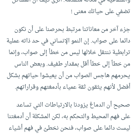
والشفافية في مكانة متقدمة. أتَرى كيف أن المشاكل
تضفي على حياتك معنى !
جزء آخر من معاناتنا مرتبط بحرصنا على أن نكون
دائما على صواب. إن النمو الإنساني في حد ذاته عملية
ترابطية ننتقل خلالها ليس من خطأ إلى صواب، وإنما
من خطأ إلى خطأ أقل بمقدار طفيف. وبعض الناس
يحرمهم هاجس الصواب من أن يعيشوا حياتهم بشكل
أفضل لأنهم يثقون ثقة عمياء بأدمغتهم وقراراتهم.
صحيح أن الدماغ يزودنا بالارتباطات التي تساعد
على فهم المحيط والتحكم به، لكن المشكلة أن أدمغتنا
ليست دائما على صواب، فنحن نخطئ في فهم أشياء