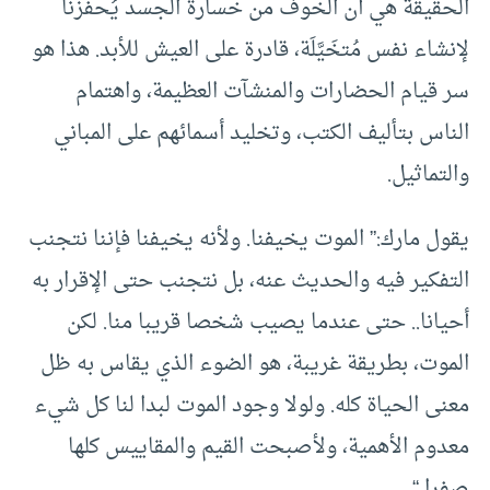
الحقيقة هي أن الخوف من خسارة الجسد يُحفزنا
لإنشاء نفس مُتخَيَّلَة، قادرة على العيش للأبد. هذا هو
سر قيام الحضارات والمنشآت العظيمة، واهتمام
الناس بتأليف الكتب، وتخليد أسمائهم على المباني
والتماثيل.
يقول مارك:” الموت يخيفنا. ولأنه يخيفنا فإننا نتجنب
التفكير فيه والحديث عنه، بل نتجنب حتى الإقرار به
أحيانا.. حتى عندما يصيب شخصا قريبا منا. لكن
الموت، بطريقة غريبة، هو الضوء الذي يقاس به ظل
معنى الحياة كله. ولولا وجود الموت لبدا لنا كل شيء
معدوم الأهمية، ولأصبحت القيم والمقاييس كلها
صفرا “.