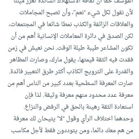
المؤسف حقا أن ثقافة الاستهلاك السائدة تعزز ميلنا
لأن نقول لكل شيء “نعم”، وأن تصبح المجاملات
والعلاقات الزائفة والكذب نمطا شائعا في المجتمعات،
لكن الصدق في دائرة المعاملات الإنسانية أهم من أن
تكون المشاعر طيبة طيلة الوقت. نحن نعيش في زمن
فقدت فيه الثقة قيمتها، يقول مارك، وصارت المظاهر
والقدرة على الترويج الكاذب أكثر طرق التعبير فائدة.
صارت المعرفة السطحية بعدد كبير من الناس أهم من
معرفة عدد محدود منهم معرفة وثيقة. لذا فإن
استعادة الثقة رهينة بالحق في الرفض والنزاع.
وحدهما اختلاف الرأي وقول “لا” يتيحان لك معرفة
من هم معك دائما، ومن يتوددون فقط لأجل مكاسب