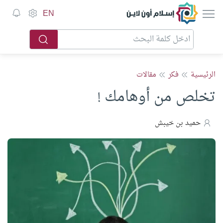
إسلام أون لاين
EN
الرئيسية
فكر
مقالات
تخلص من أوهامك !
حميد بن خيبش