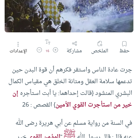
زيادة حجم الخط
تقليل حجم الخط
حفظ
الملخص
مشاركة
الإعدادات
16
جرت عادة الناس واستقر فكرهم أن قوة البدن حين
تدعمها سلامة العقل ومتانة الخلق هي مقياس الكمال
البشري المنشود {قالت إحداهما: يا أبت استأجره
إن
خير من استأجرت القوي الأمين
} القصص : 26
في السنة من رواية مسلم عن أبي هريرة رضى الله
ﷺ
عنه قال: قال رسول الله
“
المؤمن القوي
خير