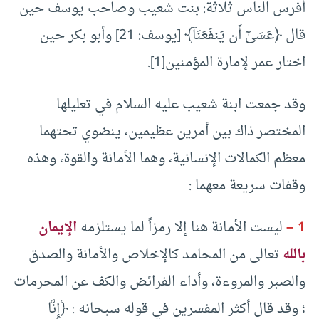
أفرس الناس ثلاثة: بنت شعيب وصاحب يوسف حين
قال ﴿‌عَسَىٰٓ ‌أَن ‌يَنفَعَنَآ﴾ [يوسف: 21] وأبو بكر حين
اختار عمر لإمارة المؤمنين[1].
وقد جمعت ابنة شعيب عليه السلام في تعليلها
المختصر ذاك بين أمرين عظيمين، ينضوي تحتهما
معظم الكمالات الإنسانية، وهما الأمانة والقوة، وهذه
وقفات سريعة معهما :
1 –
ليست الأمانة هنا إلا رمزاً لما يستلزمه
الإيمان
بالله
تعالى من المحامد كالإخلاص والأمانة والصدق
والصبر والمروءة، وأداء الفرائض والكف عن المحرمات
؛ وقد قال أكثر المفسرين في قوله سبحانه : ﴿‌إِنَّا