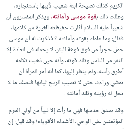
الكريم كذلك نصيحة ابنة شعيب لأبيها باستئجاره،
وعللت ذلك ب
قوة موسى وأمانته،
ويذكر المفسرون أن
شعيباً عليه السلام أثارت حفيظته الغيرة من كلامها،
فقال: وما علمك بقوته وأمانته ؟ فذكرت له أن موسى
حمل حجراً من فوق فوهة البئر، لا يحمله في العادة إلا
النفر من الناس وتلك قوته، وأنه حين ذهبت تكلمه
أطرق رأسه، ولم ينظر إليها، كما أنه أمر المرأة أن
تمشي وراءه، حتى لا تصيب الريح ثيابها فتصف ما لا
تحل له رؤيته وتلك أمانته .
وقد صدق حدسها فهي ما رأت إلا نبياً من أولي العزم
المؤتمنين على الوحي، الأشداء الأقوياء! وقد قيل: إن