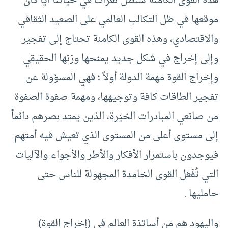
هذه القوى الكامنة ستظل ثغرات في حياتنا أياً كان
موقعها في ظل التكالب العالمي على الصعيد الثقافي
والاقتصادي، وهذه القوى الكامنة تحتاج إلى تفجير
وإلى إخراج في شكل جديد يمنحها وزنها الحقيقي
وإخراج القوة مهمة الدولة أولاً ؛ فهي المسؤولة عن
تفجير الطاقات كافة وتوجيهها، ومهمة صفوة الصفوة
من صانعي المبادرات الخيّرة، الذين يمتد بصرهم دائماً
إلى مستوى أعلى من المستوى الذي تعيش فيه أمتهم
فيوجدون باستمرار الأفكار والأطر والأجواء والآليات
التي تُفَعّل القوى الخامدة المجهولة للناس حتى
حامليها .
واليهود هم من أساتذة العالم في (إخراج القوة)