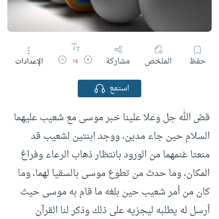
زيادة حجم الخط
تقليل حجم الخط
حفظ
الملخص
مشاركة
الإعدادات
16
استمع
قصّ الله جل وعلا علينا خبر موسى مع شعيب عليهما
السلام حين جاء مدين، ووجد ابنتين لشعيب قد
منعتا غنمهما من الورود بانتظار ذهاب الرعاء وفراغ
المكان، وما حدث من تطوع موسى بالسقيا لهما، وما
كان من أمر شعيب حين بلغه ما قام به موسى حيث
أرسل له يطلبه ليجزيه على ذلك وذكر لنا القرآن