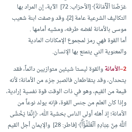
‌عَرَضۡنَا ‌ٱلۡأَمَانَةَ﴾ [الأحزاب: 72] الآية، إن المراد بها
التكاليف الشرعية عامة [2]، وقد وصفت ابنة شعيب
موسى بالأمانة لغضه طرفه، ومشيه أمامها .
أما القوة فهي رمز لمجموع الإمكانات المادية
والمعنوية التي يتمتع بها الإنسان.
2
–
الأمانة
والقوة ليستا شيئين متوازيين دائماً، فقد
يتحدان، وقد يتقاطعان فالصبر جزء من الأمانة؛ لأنه
قيمة من القيم، وهو في ذات الوقت قوة نفسية إرادية،
وإذا كان العلم من جنس القوة، فإنه يولد نوعاً من
الأمانة؛ إذ أهله أولى الناس بخشية الله، ﴿‌إِنَّمَا ‌يَخۡشَى
ٱللَّهَ مِنۡ عِبَادِهِ ٱلۡعُلَمَٰٓؤُاْۗ﴾ [فاطر: 28] والإيمان أجل القيم