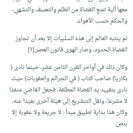
معها آلية تمنع القضاة من الظلم والتعسف والتشهي،
والحكم حسب الأهواء.
لم ينتبه العالم إلى هذه السلبيات إلا بعد أن تجاوز
القضاة الحدود، وصار الهوى قانون العصر.[1]
وكان ذلك في أواخر القرن الثامن عشر، حينما نادى (
بكاريا) صاحب كتاب ( في الجرائم والعقوبات) حيث
نادى بتقييد يد القضاة المطلقة، فجعل القاضي منفذا
لا مشرعا، ونقل التنشريع إلى هيئة أخرى بعيدا عنه،
وكان هذا بداية تطبيق مبدأ : لا جريمة ولا عقوبة إلا
بنص.