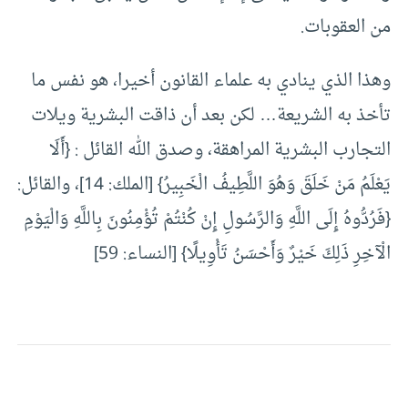
من العقوبات.
وهذا الذي ينادي به علماء القانون أخيرا، هو نفس ما
تأخذ به الشريعة… لكن بعد أن ذاقت البشرية ويلات
التجارب البشرية المراهقة، وصدق الله القائل : {أَلَا
يَعْلَمُ مَنْ خَلَقَ وَهُوَ اللَّطِيفُ الْخَبِيرُ} [الملك: 14]، والقائل:
{فَرُدُّوهُ إِلَى اللَّهِ وَالرَّسُولِ إِنْ كُنْتُمْ تُؤْمِنُونَ بِاللَّهِ وَالْيَوْمِ
الْآخِرِ ذَلِكَ خَيْرٌ وَأَحْسَنُ تَأْوِيلًا} [النساء: 59]