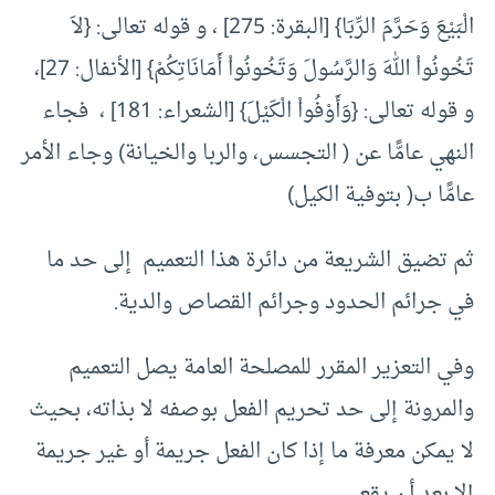
الْبَيْعَ وَحَرَّمَ الرِّبَا} [البقرة: 275] ، و قوله تعالى: {لاَ
تَخُونُواْ اللهَ وَالرَّسُولَ وَتَخُونُواْ أَمَانَاتِكُمْ} [الأنفال: 27]،
و قوله تعالى: {وَأَوْفُواْ الْكَيْلَ} [الشعراء: 181] ، فجاء
النهي عامًّا عن ( التجسس، والربا والخيانة) وجاء الأمر
عامًّا ب( بتوفية الكيل)
ثم تضيق الشريعة من دائرة هذا التعميم إلى حد ما
في جرائم الحدود وجرائم القصاص والدية.
وفي التعزير المقرر للمصلحة العامة يصل التعميم
والمرونة إلى حد تحريم الفعل بوصفه لا بذاته، بحيث
لا يمكن معرفة ما إذا كان الفعل جريمة أو غير جريمة
إلا بعد أن يقع.