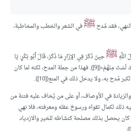
ﷺ
لنهي، فقد مُدح
في الشعر والخطب والمخاطبة،
ﷺ
للَّهِ
حِينَ ذَكَرَ فِي الإِزَارِ مَا ذَكَرَ، قَالَ أَبُو بَكْرٍ: يَا
رَسُولَ اللَّهِ إِنَّ إِزَارِي يَسْقُطُ مِنْ أَحَدِ شِقَّيْهِ. قَالَ: «إِنَّكَ لَسْتَ مِنْهُمْ»([9]). فهذا من جملة المدح، لكنه لما كان
مُدح به، ولا يدخل ذلك في المنع([10]).
الزيادة في الأوصاف، أو على من يُخاف عليه فتنة من
يه ذلك لكمال تقواه ورسوخ عقله ومعرفته، فلا نهي
 كان يحصل بذلك مصلحة كنشاطه للخير والازدياد