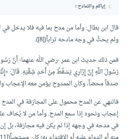
إياكم والتمادح !
قال ابن بطال: وأما من مدح بما فيه فلا يدخل في ا
ولم يحثُ في وجه مادحه تراباً([8]).
فمن ذلك حديث ابن عمر -رضي الله عنهما- أَنَّ رَسُولَ ا
صدقاً محضاً، وكان الممدوح يؤمن معه الإعجاب والكبر 
فالنهي عن المدح محمول على المجازفة في المدح و
إعجاب ونحوه إذا سمع المدح. وأما من لا يُخاف عل
في مدحه في وجهه إذا لم يكن فيه مجازفة، بل إن
منه أو الدوام عليه أو الاقتداء به؛ كان مستحباً([11]).