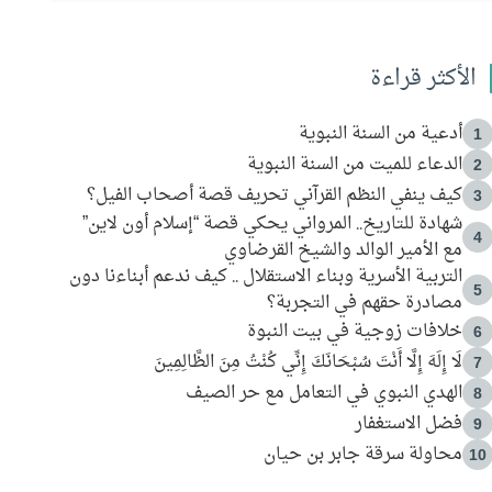
الأكثر قراءة
أدعية من السنة النبوية
1
الدعاء للميت من السنة النبوية
2
كيف ينفي النظم القرآني تحريف قصة أصحاب الفيل؟
3
شهادة للتاريخ.. المرواني يحكي قصة “إسلام أون لاين”
4
مع الأمير الوالد والشيخ القرضاوي
التربية الأسرية وبناء الاستقلال .. كيف ندعم أبناءنا دون
5
مصادرة حقهم في التجربة؟
خلافات زوجية في بيت النبوة
6
لَا إِلَهَ إِلَّا أَنْتَ سُبْحَانَكَ إِنِّي كُنْتُ مِنَ الظَّالِمِينَ
7
الهدي النبوي في التعامل مع حر الصيف
8
فضل الاستغفار
9
محاولة سرقة جابر بن حيان
10