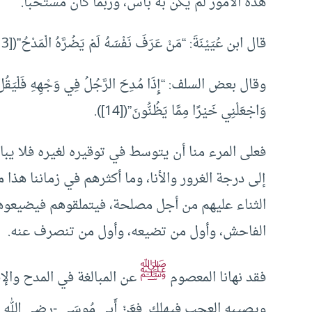
هذه الأمور لم يكن به بأس، وربما كان مستحباً.
قال ابن عُيَيْنَةَ: “مَنْ عَرَفَ نَفْسَهُ لَمْ يَضُرَّهُ الْمَدْحُ”([13]).
وقال بعض السلف: “إِذَا مُدِحَ الرَّجُلُ فِي وَجْهِهِ فَلْيَقُلْ: اللَّه
وَاجْعَلْنِي خَيْرًا مِمَّا يَظُنُّونَ”([14]).
فعلى المرء منا أن يتوسط في توقيره لغيره فلا يبا
إلى درجة الغرور والأنا، وما أكثرهم في زماننا 
الثناء عليهم من أجل مصلحة، فيتملقوهم فيضيعو
الفاحش، وأول من تضيعه، وأول من تنصرف عنه.
ﷺ
فقد نهانا المعصوم
عن المبالغة في المدح والإ
ويصيبه العجب فيهلك. فعَنْ أَبِى مُوسَى -رضي الله عنه- قَ