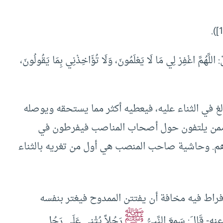
ُمَّ اغْفِرْ لِي مَا لَا يَعْلَمُونَ، وَلَا تُؤَاخِذْنِي بِمَا يَقُولُونَ،
لغ في الثناء عليه، فيعطيه أكثر مما يستحقه ويوصله
هذا ممن يلتفون حول أصحاب المناصب فيفرطون في
هم. وحاشية صاحب المنصب هي أول من تغريه بالثناء
فراط فيه مخافة أن يفتتن الممدوح فيغتر بنفسه
ﷺ
الَ: سَمِعَ النَّبِىُّ
رَجُلاً يُثْنِي عَلَى رَجُلٍ