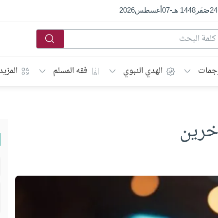
24
صَفَر
1448 هـ
-
07
أغسطس
2026
جمات
الهدي النبوي
فقه المسلم
المزيد
خرين