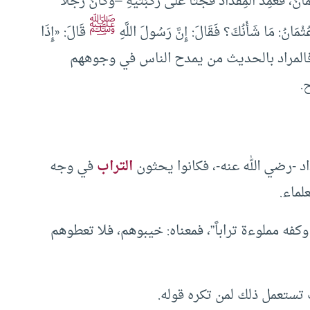
َ، فَعَمِدَ الْمِقْدَادُ فَجَثَا عَلَى رُكْبَتَيْهِ –وَكَانَ رَجُلاً
ﷺ
مَانُ: مَا شَأْنُكَ؟ فَقَالَ: إِنَّ رَسُولَ اللَّهِ
قَالَ: «إِذَا
مُ الْمَدَّاحِينَ فَاحْثُوا فِي وُجُوهِهِمُ التُّرَابَ»([5]). فالمراد بالحديث من يمدح الناس في وجوههم
.
د -رضي الله عنه-، فكانوا يحثون
التراب
في وجه
لماء.
وكفه مملوءة تراباً”، فمعناه: خيبوهم، فلا تعطوهم
ب تستعمل ذلك لمن تكره قوله.