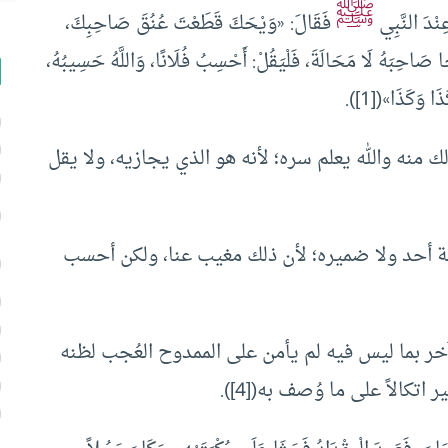
ﷺ
ْدَ النَّبِي
فَقَالَ: «وَيْحَكَ قَطَعْتَ عُنُقَ صَاحِبِكَ،
َاحِبَهُ لَا مَحَالَةَ، فَلْيَقُلْ: أَحْسِبُ فُلَانًا، وَاللَّهُ حَسِيبُهُ،
ا وَكَذَا»([1]).
 منه والله يعلم سره؛ لأنه هو الذي يجازيه، ولا يقل
ع على عاقبة أحد ولا ضميره؛ لأن ذلك مغيب عنا، ولكن أحسب
ر بما ليس فيه لم يأمن على الممدوح العُجب لظنه
اتكالاً على ما وُصف به([4]).