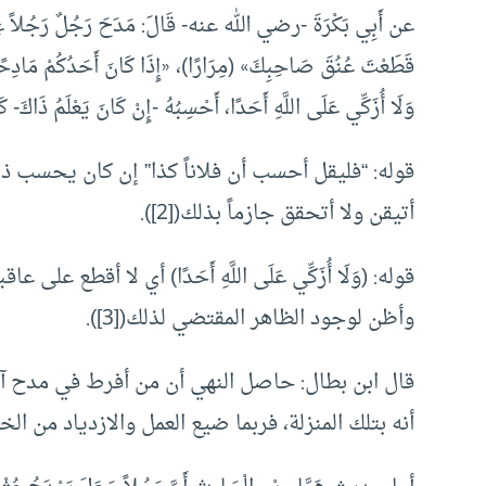
عن أَبِي بَكْرَةَ -رضي الله عنه- قَالَ: مَدَحَ رَجُلٌ رَجُلاً عِن
قَطَعْتَ عُنُقَ صَاحِبِكَ» (مِرَارًا)، «إِذَا كَانَ أَحَدُكُمْ مَادِحًا ص
وَلَا أُزَكِّي عَلَى اللَّهِ أَحَدًا، أَحْسِبُهُ -إِنْ كَانَ يَعْلَمُ ذَاكَ- كَذَ
قوله: “فليقل أحسب أن فلاناً كذا” إن كان يحسب ذلك
أتيقن ولا أتحقق جازماً بذلك([2]).
قوله: (وَلَا أُزَكِّي عَلَى اللَّهِ أَحَدًا) أي لا أقط
وأظن لوجود الظاهر المقتضي لذلك([3]).
قال ابن بطال: حاصل النهي أن من أفرط في مدح آخ
أنه بتلك المنزلة، فربما ضيع العمل والازدياد من الخير 