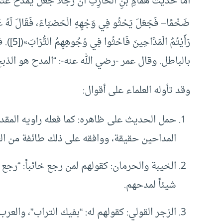
أما حديث هَمَّامِ بْنِ الْحَارِثِ أَنَّ رَجُلاً جَعَلَ يَمْدَحُ عُثْمَان
ضَخْمًا– فَجَعَلَ يَحْثُو فِي وَجْهِهِ الْحَصْبَاءَ، فَقَالَ لَهُ عُثْ
رَأَيْتُ
بالباطل. وقال عمر -رضي الله عنه-: “المدح هو الذبح
وقد تأوله العلماء على أقوال:
حمل الحديث على ظاهره: كما فعله راويه المقدا
المداحين حقيقة، ووافقه على ذلك طائفة من الع
الخيبة والحرمان: كقولهم لمن رجع خائباً: “رجع 
شيئاً لمدحهم.
الزجر القولي: كقولهم له: “بفيك التراب”، والعر