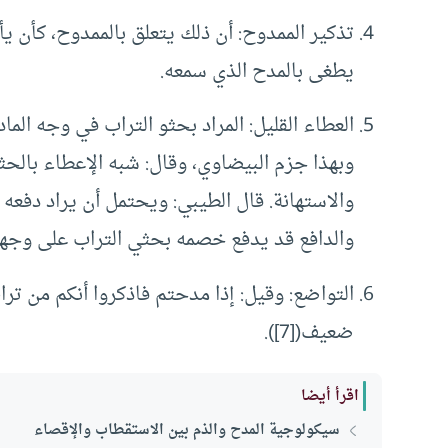
تذكير الممدوح: أن ذلك يتعلق بالممدوح، كأن يأخ
يطغى بالمدح الذي سمعه.
العطاء القليل: المراد بحثو التراب في وجه الم
وبهذا جزم البيضاوي، وقال: شبه الإعطاء بالحث
والاستهانة. قال الطيبي: ويحتمل أن يراد دفع
والدافع قد يدفع خصمه بحثي التراب على وجهه است
التواضع: وقيل: إذا مدحتم فاذكروا أنكم من ترا
ضعيف([7]).
اقرأ أيضا
سيكولوجية المدح والذم بين الاستقطاب والإقصاء