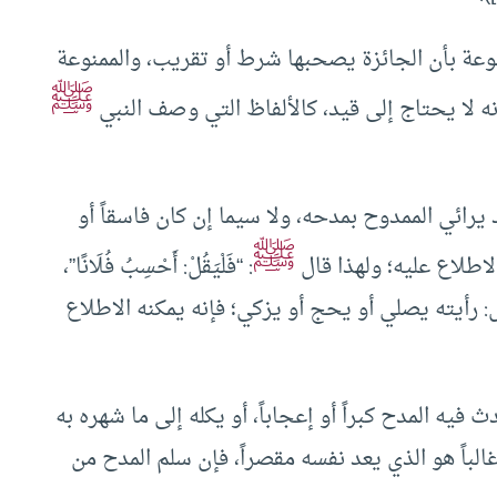
منوعة بأن الجائزة يصحبها شرط أو تقريب، والممنوعة
ﷺ
 لا يحتاج إلى قيد، كالألفاظ التي وصف النبي
 يرائي الممدوح بمدحه، ولا سيما إن كان فاسقاً أو
ﷺ
الاطلاع عليه؛ ولهذا قال
: “فَلْيَقُلْ: أَحْسِبُ فُلَانًا”،
: رأيته يصلي أو يحج أو يزكي؛ فإنه يمكنه الاطلاع
 فيه المدح كبراً أو إعجاباً، أو يكله إلى ما شهره به
الباً هو الذي يعد نفسه مقصراً، فإن سلم المدح من