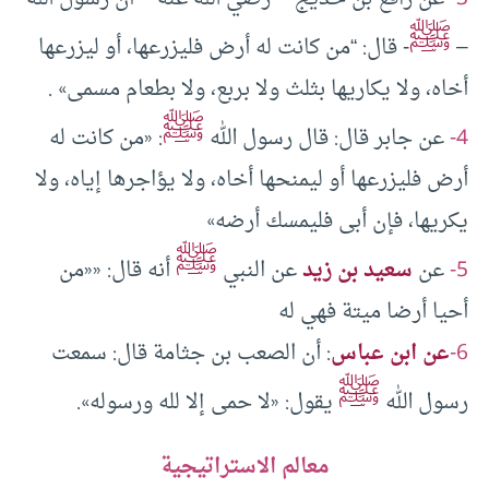
ﷺ
–
- قال: “من كانت له أرض فليزرعها، أو ليزرعها
أخاه، ولا يكاريها بثلث ولا بربع، ولا بطعام مسمى» .
ﷺ
4-
عن جابر قال: قال رسول الله
: «من كانت له
أرض فليزرعها أو ليمنحها أخاه، ولا يؤاجرها إياه، ولا
يكريها، فإن أبى فليمسك أرضه»
ﷺ
5-
عن
سعيد بن زيد
عن النبي
أنه قال: ««من
أحيا أرضا ميتة فهي له
6-
عن ابن عباس
: أن الصعب بن جثامة قال: سمعت
ﷺ
رسول الله
يقول: «لا حمى إلا لله ورسوله».
معالم الاستراتيجية