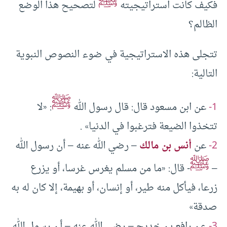
ﷺ
فكيف كانت استراتيجيته
لتصحيح هذا الوضع
الظالم؟
تتجلى هذه الاستراتيجية في ضوء النصوص النبوية
التالية:
ﷺ
1-
عن ابن مسعود قال: قال رسول الله
: «لا
تتخذوا الضيعة فترغبوا في الدنيا» .
2-
عن
أنس بن مالك
– رضي الله عنه – أن رسول الله
ﷺ
–
- قال: «ما من مسلم يغرس غرسا، أو يزرع
زرعا، فيأكل منه طير، أو إنسان، أو بهيمة، إلا كان له به
صدقة»
3-
عن رافع بن خديج – رضي الله عنه – أن رسول الله