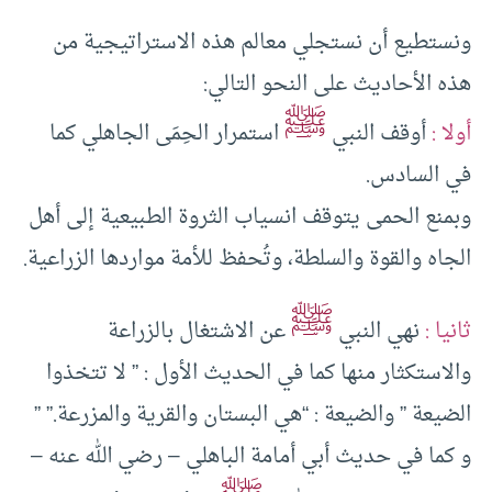
ونستطيع أن نستجلي معالم هذه الاستراتيجية من
هذه الأحاديث على النحو التالي:
ﷺ
أولا :
أوقف النبي
استمرار الحِمَى الجاهلي كما
في السادس.
وبمنع الحمى يتوقف انسياب الثروة الطبيعية إلى أهل
الجاه والقوة والسلطة، وتُحفظ للأمة مواردها الزراعية.
ﷺ
ثانيا :
نهي النبي
عن الاشتغال بالزراعة
والاستكثار منها كما في الحديث الأول : ” لا تتخذوا
الضيعة ” والضيعة : “هي البستان والقرية والمزرعة.” ”
و كما في حديث أبي أمامة الباهلي – رضي الله عنه –