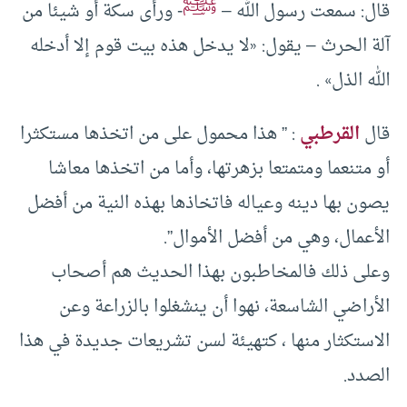
ﷺ
قال: سمعت رسول الله –
- ورأى سكة أو شيئا من
آلة الحرث – يقول: «لا يدخل هذه بيت قوم إلا أدخله
الله الذل» .
قال
القرطبي
: ” هذا محمول على من اتخذها مستكثرا
أو متنعما ومتمتعا بزهرتها، وأما من اتخذها معاشا
يصون بها دينه وعياله فاتخاذها بهذه النية من أفضل
الأعمال، وهي من أفضل الأموال”.
وعلى ذلك فالمخاطبون بهذا الحديث هم أصحاب
الأراضي الشاسعة، نهوا أن ينشغلوا بالزراعة وعن
الاستكثار منها ، كتهيئة لسن تشريعات جديدة في هذا
الصدد.