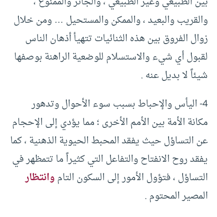
بين الطبيعي وغير الطبيعي ، والجائز والممنوع ،
والقريب والبعيد ، والممكن والمستحيل … ومن خلال
زوال الفروق بين هذه الثنائيات تتهيأ أذهان الناس
لقبول أي شيء والاستسلام للوضعية الراهنة بوصفها
شيئاً لا بديل عنه .
4- اليأس والإحباط بسبب سوء الأحوال وتدهور
مكانة الأمة بين الأمم الأخرى ؛ مما يؤدي إلى الإحجام
عن التساؤل حيث يفقد المحبط الحيوية الذهنية ، كما
يفقد روح الانفتاح والتفاعل التي كثيراً ما تتمظهر في
التساؤل ، فتؤول الأمور إلى السكون التام
وانتظار
المصير المحتوم .