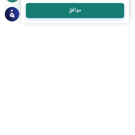
موافق
عن الكاتب
عبدالكريم بكار
لديه 123 مقالة
بعض أعماله
من هو الزوج الغني؟
كيف نصنع أبناء قادة؟
لماذا ننسى ما نقرأ؟
الاستقالة التربوية .. لماذا لا يربي الهاتف طفلا سويا؟
المزيد للكاتب