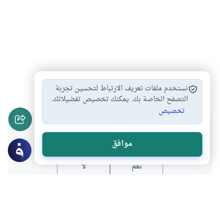
إسلام
سيرة
فقه
حديث
علماء الحديث
#
#
#
#
#
نستخدم ملفات تعريف الارتباط لتحسين تجربة
التصفح الخاصة بك. يمكنك تخصيص تفضيلاتك.
تخصيص
هل انتفعت بهذا المحتوى؟
موافق
نعم
لا