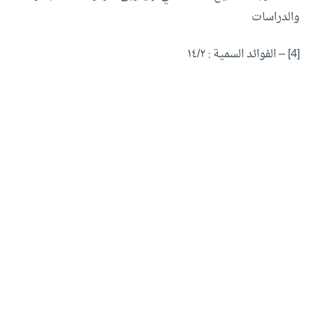
والدراسات
[4]
– الفوائد السمية : ١٤/٢