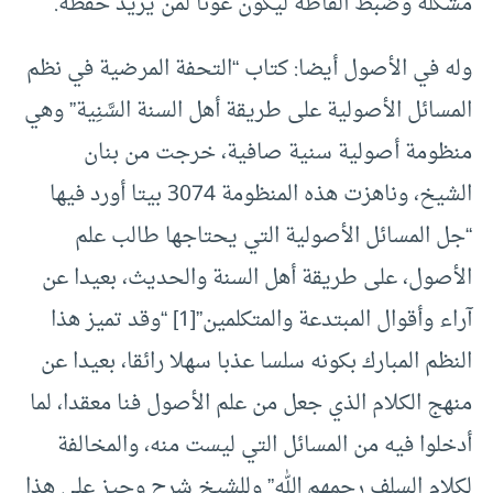
مشكله وضبط ألفاظه ليكون عونا لمن يريد حفظه.
وله في الأصول أيضا: كتاب “التحفة المرضية في نظم
المسائل الأصولية على طريقة أهل السنة السَّنِية” وهي
منظومة أصولية سنية صافية، خرجت من بنان
الشيخ، وناهزت هذه المنظومة 3074 بيتا أورد فيها
“جل المسائل الأصولية التي يحتاجها طالب علم
الأصول، على طريقة أهل السنة والحديث، بعيدا عن
آراء وأقوال المبتدعة والمتكلمين”
[1]
“وقد تميز هذا
النظم المبارك بكونه سلسا عذبا سهلا رائقا، بعيدا عن
منهج الكلام الذي جعل من علم الأصول فنا معقدا، لما
أدخلوا فيه من المسائل التي ليست منه، والمخالفة
لكلام السلف رحمهم الله” وللشيخ شرح وجيز على هذا