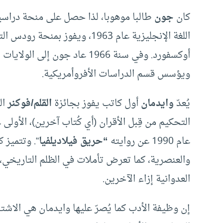
كان
جون
طالبا موهوبا، لذا حصل على منحة دراسية
اللغة الإنجليزية عام 1963، ويفو
أوكسفورد. وفي سنة 1966 عاد ج
ويؤسس قسم الدراسات الأفروأمريكية.
يُعدّ
وايدمان
أول كاتب يفوز بجائزة
القلم/فوكنر
ال
التحكيم من قِبل الأقران (أي كُتاب آخرين)، الأولى عام1984 عن رو
عام 1990 عن روايته
“حريق فيلاديلفيا
“. وتتميز 
والعنصرية، كما تعرض تأملات في الظلم التاريخي،
العدوانية إزاء الآخرين.
إن وظيفة الأدب كما يُصرّ عليها وايدمان هي الاش