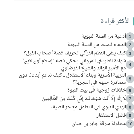
الأكثر قراءة
أدعية من السنة النبوية
1
الدعاء للميت من السنة النبوية
2
كيف ينفي النظم القرآني تحريف قصة أصحاب الفيل؟
3
شهادة للتاريخ.. المرواني يحكي قصة “إسلام أون لاين”
4
مع الأمير الوالد والشيخ القرضاوي
التربية الأسرية وبناء الاستقلال .. كيف ندعم أبناءنا دون
5
مصادرة حقهم في التجربة؟
خلافات زوجية في بيت النبوة
6
لَا إِلَهَ إِلَّا أَنْتَ سُبْحَانَكَ إِنِّي كُنْتُ مِنَ الظَّالِمِينَ
7
الهدي النبوي في التعامل مع حر الصيف
8
فضل الاستغفار
9
محاولة سرقة جابر بن حيان
10