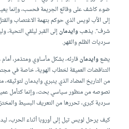
ضوء كاشف على وقائع الجريمة فحسب، وإنما يعيد ا
إلى الأب لويس الذي حوكم بتهمة الاغتصاب والقتل،
شرف”. يذهب
وايدمان
إلى القبر ليلقي التحية، و
سرديات الظلم والقهر.
يضع
وايدمان
قارئه، بشكل مأساوي ومتذمر، أمام ع
التناقضات العميقة لخطاب الهوية، خاصة في مجتمع
من التاريخ المضاد الذي ينبري وايدمان لتوثيقه، مت
نصوصه من منظور سياسي بحت، وإنما كتأمل عميق 
سردية كبرى، تحررها من التعريف البسيط والمختزل
كيف يرحل لويس تيل إلى أوروبا أثناء الحرب، ليداف