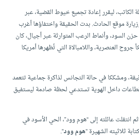
 الكاتب، ليقرر إعادة تجميع خيوط القضية، عبر
ارة موقع الحادث. بدت الحقيقة واختفاؤها أغرب
ن السود، وأنماط الرعب المتوارثة عبر أجيال، كان
جروح العنصرية، واللامبالاة التي تُظهرها أمريكا
قيقة، ومشككا في حالة التجانس لذاكرة جماعية تتعمد
نقطاعات داخل الهوية تستدعي لحظة صادمة ليستفيق
 واشنطن سنة 1941، ثم انتقلت عائلته إلى “هوم وود”، الحي الأسود في
تابة ثلاثيته الشهيرة “
هوم وود
“.