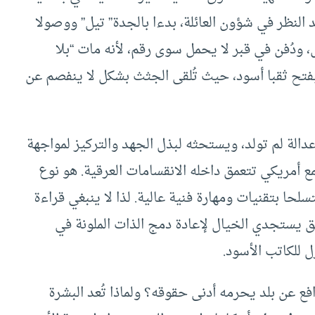
لنظر في شؤون العائلة، بدءا بالجدة” تيل” ووصولا
 ودُفن في قبر لا يحمل سوى رقم، لأنه مات “بلا
ليفتح ثقبا أسود، حيث تُلقى الجثث بشكل لا ينفصم عن
دالة لم تولد، ويستحثه لبذل الجهد والتركيز لمواجهة
 أمريكي تتعمق داخله الانقسامات العرقية. هو نوع
سلحا بتقنيات ومهارة فنية عالية. لذا لا ينبغي قراءة
يستجدي الخيال لإعادة دمج الذات الملونة في
 للكاتب الأسود.
ع عن بلد يحرمه أدنى حقوقه؟ ولماذا تُعد البشرة