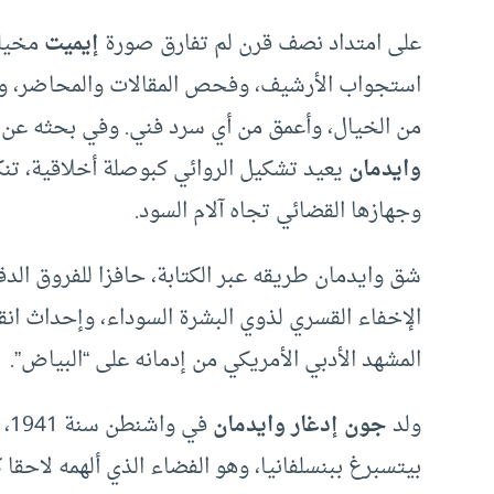
على امتداد نصف قرن لم تفارق صورة
إيميت
مخيلة
استجواب الأرشيف، وفحص المقالات والمحاضر، وزي
من الخيال، وأعمق من أي سرد فني. وفي بحثه عن حز
وايدمان
يعيد تشكيل الروائي كبوصلة أخلاقية، تنكأ 
وجهازها القضائي تجاه آلام السود.
شق وايدمان طريقه عبر الكتابة، حافزا للفروق الد
الإخفاء القسري لذوي البشرة السوداء، وإحداث ا
المشهد الأدبي الأمريكي من إدمانه على “البياض”.
ولد
جون إدغار وايدمان
في
بيتسبرغ ببنسلفانيا، وهو الفضاء الذي ألهمه لاحقا ك