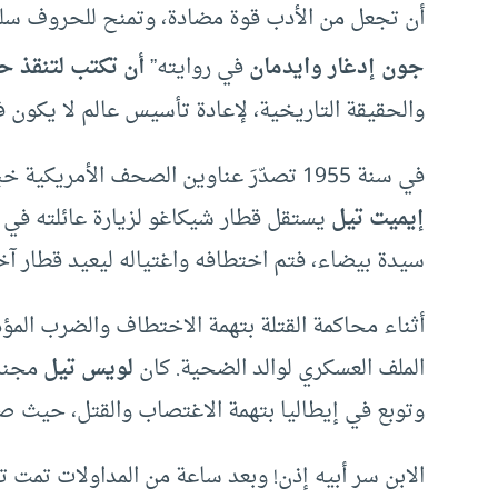
أن تجعل من الأدب قوة مضادة، وتمنح للحروف سلط
جون إدغار وايدمان
في روايته”
أن تكتب لتنقذ ح
والحقيقة التاريخية، لإعادة تأسيس عالم لا يكون في
في سنة 1955 تصدّرَ عناوين الصحف الأمريكية خبرُ إعدام صبي أسود في الرابعة عشرة من عمره. كان
إيميت تيل
يستقل قطار شيكاغو لزيارة عائلته في 
سيدة بيضاء، فتم اختطافه واغتياله ليعيد قطار آخ
أثناء محاكمة القتلة بتهمة الاختطاف والضرب المؤ
الملف العسكري لوالد الضحية. كان
لويس تيل
مجندا
وتوبع في إيطاليا بتهمة الاغتصاب والقتل، حيث ص
الابن سر أبيه إذن! وبعد ساعة من المداولات تمت تبر