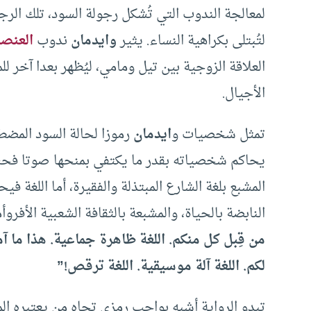
لمعالجة الندوب التي تُشكل رجولة السود، تلك الرجو
لتُبتلى بكراهية النساء. يثير
وايدمان
ندوب
العنصر
العلاقة الزوجية بين تيل ومامي، ليُظهر بعدا آخر للم
الأجيال.
تمثل شخصيات و
ايدمان
رموزا لحالة السود المضط
يحاكم شخصياته بقدر ما يكتفي بمنحها صوتا فحسب
المشبع بلغة الشارع المبتذلة والفقيرة، أما اللغة 
النابضة بالحياة، والمشبعة بالثقافة الشعبية الأفروأم
من قِبل كل منكم. اللغة ظاهرة جماعية. هذا ما آمل
لكم. اللغة آلة موسيقية. اللغة ترقص!”
تبدو الرواية أشبه بواجب رمزي تجاه من يعتبره الم