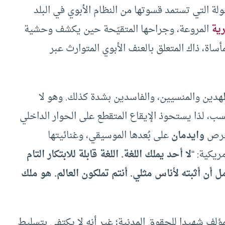
لة التي تستمد قسوتها من النظام الأبوي في البلد
ية
المروعة، وجراحها المتقيّحة حين يكشف وحشية
أساة، ذاك المتعلق بالعنف الأبوي المتوارث عبر
هدين والمنسيين، والفاسدين بشدة كذلك. وهو لا
، لذا يستحوذ الإيقاع المتقطع على الحوار الداخلي
فيحرص
وايدمان
على بُعدها الموسيقي، وغنائيتها
ريكية: “
لا أحد يملك اللغة. اللغة قابلة للابتكار التام
 أن أثبته لأناس مثلي. أنتم تملكون العالم. هو ملك
ؤلف شهيدا للحقوق المدنية؛ غير أنه لا يكتفي بتسليط