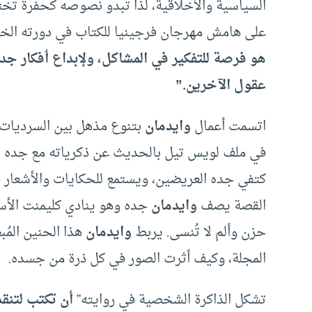
السياسية والأخلاقية، لذا تبدو نصوصه كحفرة تخترق
على هامش مهرجان فرجينيا للكتاب في دورته الخام
هو فرصة للتفكير في المشاكل، ولإبداع أفكار جد
عقول الآخرين.”
اتسمت أعمال
وايدمان
بتنوع مذهل بين السرديات ال
في ملف لويس تيل بالحديث عن ذكرياته مع جده ل
كتفي جده العريضين، ويستمع للحكايات والأشعار
القصة يصف
وايدمان
جده وهو ينادي كليمنت الأس
حزن وألم لا تُنسى. يربط
وايدمان
هذا الحنين المُ
المجلة، وكيف أثرت الصور في كل ذرة من جسده.
تشكل الذاكرة الشخصية في روايته”
أن تكتب لتنقذ