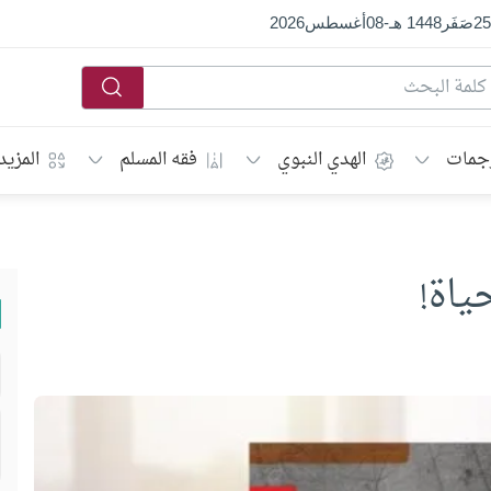
25
صَفَر
1448 هـ
-
08
أغسطس
2026
جمات
الهدي النبوي
فقه المسلم
المزيد
ياة!