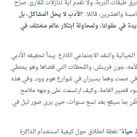
 طبقات التربة، ولا تقدم أية تنازلات للقارئ. صرّح
سة والعشرين، قائلا: “
الأدب لا يحل المشاكل، بل
يدة في عقولنا، ولمحاولة ابتكار عالم مختلف في
خيالية والنقد الاجتماعي اللاذع. يبدأ تحقيقه الأدبي
أمه، جون فرينش، واللحظات التي قضاها وهو يمتطي
 في صمت وهما يسيران في شوارع هوم وود. وفي هذه
ود قصير القامة، وكيف ارتسمت على وجهه ملامح
بطّن بما سيقع بعد تسع سنوات، حين يرى صور تيل في
 حياة
” نقطة انطلاق حول كيفية استخدام الذاكرة