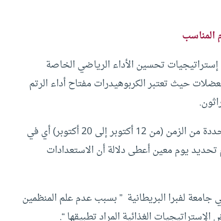
 المناسب
 إستراتيجيات تحسين الأداء الرياضي الخاصة
لعضلات حيث تعتبر الكربوهيدرات مفتاح أداء الرتم
اثون.
قام المنظمون بالتحضير لهذه المحاولة في فترة محددة من الزمن (من 12 أكتوبر إلى 20 أكتوبر) أي في
 تحديد يوم معين أعطى دلالة أن الاستعدادات
 جامعة لفبرا البريطانية ” بسبب عدم علم المنظمين
الإستراتيجيات الغذائية المراد تطبيقها “.