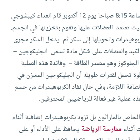
وأضاف دكتور ميرس قبل انطلاق الماراثون في الساعة 8:15 صباحا يوم 12 أكتوبر قام العداء كيبشوجي
يث تعتمد العضلات عليها وتقوم بتخزينها في الجسم.
كربوهيدرات وتحويلها إلى سكر ثم يدخل السكر مجرى
ي الكبد والعضلات على شكل مادة تسمى الجليكوجين –
جلوكوز وهو مصدر الطاقة – وفائدة هذه العملية
قوة تحمل لفترات طويلة أن الجليكوجين المخزن في
لطاقة اللازمة، وفي حال نفاد الكربوهيدرات من جسم
ه عملية غير فعالة للرياضيين المحترفين.
الخاص بالماراثون بل تزود بكربوهيدرات إضافية أثناء
 أثناء
ممارسة الرياضة
يحافظ على الأداء أو على