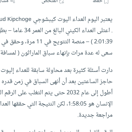
حفظ
الملخص
مشار
. اعتلى العداء ال
سعى له عدة مرات بإنهاء سباق الماراثون ( لمسافة 42 كيلو مترا و195 مترا ) في أقل من ساعتين.
أطول إلى عام 2032 حتى يتم التغلب 
الإنسان هو 1:58:05، لكن النتيجة ال
مراجعة جديدة.