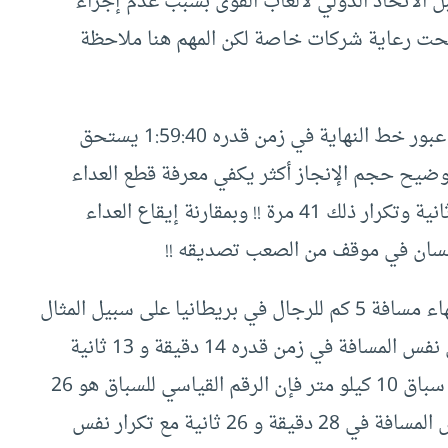
ل الاتحاد الدولي لألعاب القوى بسبب عدم إجراء
تحت رعاية شركات خاصة لكن المهم هنا ملاحظة
قبل التطرق لتفاصيل ماجرى تجدر الإشارة إلى أن عبور خط النهاية في زمن قدره 1:59:40 يستحق
توضيح حجم الإنجاز أكثر يكفي معرفة قطع العداء
مسافة كيلو متر واحد بزمن أقل من دقيقتين و50 ثانية وتكرار ذلك 41 مرة !! وبمقارنة إيقاع العداء
نسان في موقف من الصعب تصديقه !!
وفقا للأرقام المسجلة سنجد أن متوسط الوقت لإنهاء مسافة 5 كم للرجال في بريطانيا على سبيل المثال
هو 29 دقيقة و 8 ثوان بينما أنهى العداء كيبشوجي نفس المسافة في زمن قدره 14 دقيقة و 13 ثانية
وكرر ذلك 8 مرات خلال الماراثون.وبمقارنة ذلك مع سباق 10 كيلو متر فإن الرقم القياسي للسباق هو 26
دقيقة 16 ثانية نجد أن العداء كيبشوجي أنهى نفس المسافة في 28 دقيقة و 26 ثانية مع تكرار نفس