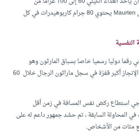
الأقل سيمنع انخفاض المستوى”. وكان من المتوقع أن يأخذ العداء الكيني 60 إلى 100 غراما من
الكربوهيدرات في الساعة على شكل مشروب يسمى Maurten يحتوي 80 جرام كاربوهيدرات في كل
 النفسية
 رقما دوليا رسميا خاصا بسباق المارثون وهو
2:01:39 ( سباق ماراثون برلين 2018) ويعتبر هذا الإنجاز أكبر قفزة في سجل ماراثون الرجال خلال 60
ينا هو 1:59:40 أي أن كيبشوجي استطاع ركض نفس المسافة في زمن أقل
 في المحاولة السابقة ، تم حشد جمهور داعم له على
ضع مئات من الأشخاص.