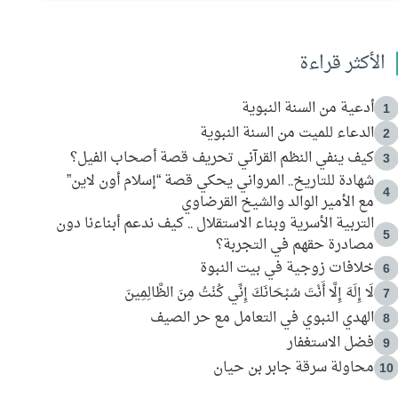
الأكثر قراءة
أدعية من السنة النبوية
1
الدعاء للميت من السنة النبوية
2
كيف ينفي النظم القرآني تحريف قصة أصحاب الفيل؟
3
شهادة للتاريخ.. المرواني يحكي قصة “إسلام أون لاين”
4
مع الأمير الوالد والشيخ القرضاوي
التربية الأسرية وبناء الاستقلال .. كيف ندعم أبناءنا دون
5
مصادرة حقهم في التجربة؟
خلافات زوجية في بيت النبوة
6
لَا إِلَهَ إِلَّا أَنْتَ سُبْحَانَكَ إِنِّي كُنْتُ مِنَ الظَّالِمِينَ
7
الهدي النبوي في التعامل مع حر الصيف
8
فضل الاستغفار
9
محاولة سرقة جابر بن حيان
10