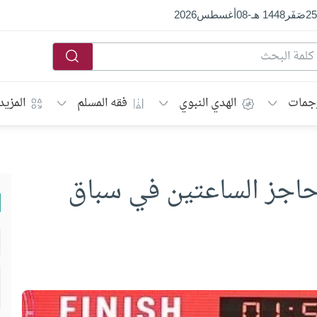
25
صَفَر
1448 هـ
-
08
أغسطس
2026
جمات
الهدي النبوي
فقه المسلم
المزيد
حاجز الساعتين في سباق