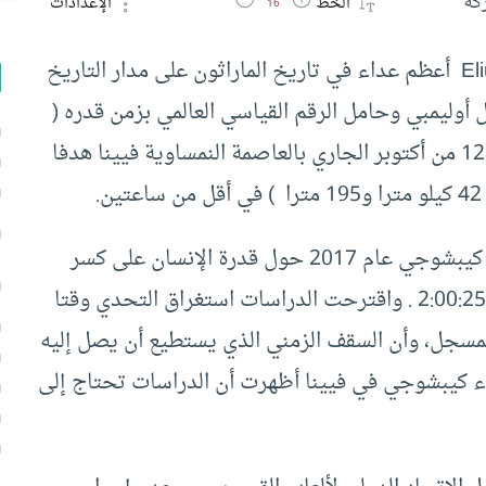
كة
الخط
الإعدادات
16
يعتبر اليوم العداء اليوت كيبشوجي Eliud Kipchoge أعظم عداء في تاريخ الماراثون على مدار التاريخ
كيني البالغ من العمر 34 عاما – بطل أوليمبي وحامل الرقم القياسي العالمي بزمن قدره (
2:01:39 ) – منصة التتويج في 11 مرة، وحقق في 12 من أكتوبر الجاري بالعاصمة النمساوية فيينا هدفا
دارت أسئلة كثيرة بعد محاولة سابقة للعداء إليوت كيبشوجي عام 2017 حول قدرة الإنسان على كسر
حاجز الساعتين بعد أن أنهى السباق في زمن قدره 2:00:25 . واقترحت الدراسات استغراق التحدي وقتا
على الرقم المسجل، وأن السقف الزمني الذي يستطيع أن يصل إليه
تي حققها العداء كيبشوجي في فيينا أظهرت أن الدراسات تحتاج إلى