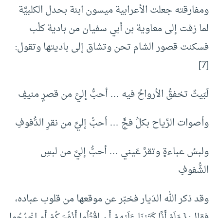
ومفارقته جعلت الأعرابية ميسون ابنة بحدل الكلبيَّة
لما زفت إلى معاوية بن أبي سفيان من بادية كلْب
فسكنت قصور الشام تحن وتشاق إلى باديتها وتقول:
[7]
لَبَيتٌ تخفقُ الأرواحُ فيه … أحبُّ إليَّ من قصرٍ منيفِ
وأصوات الرِّياح بكلِّ فجٍّ … أحبُّ إليَّ من نقرِ الدُّفوفِ
ولبسُ عباءةٍ وتقرَّ عَيني … أحبُّ إليَّ من لبسِ
الشُّفوفِ
وقد ذكر الله الدّيار فخبّر عن موقعها من قلوب عباده،
فقال: { وَلَوْ أَنَّا كَتَبْنَا عَلَيْهِمْ أَنِ اقْتُلُوا أَنْفُسَكُمْ أَوِ اخْرُجُوا