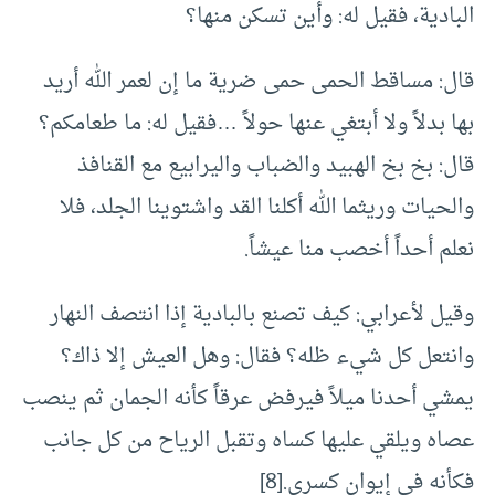
البادية، فقيل له: وأين تسكن منها؟
قال: مساقط الحمى حمى ضرية ما إن لعمر الله أريد
بها بدلاً ولا أبتغي عنها حولاً …فقيل له: ما طعامكم؟
قال: بخ بخ الهبيد والضباب واليرابيع مع القنافذ
والحيات وريثما الله أكلنا القد واشتوينا الجلد، فلا
نعلم أحداً أخصب منا عيشاً.
وقيل لأعرابي: كيف تصنع بالبادية إذا انتصف النهار
وانتعل كل شيء ظله؟ فقال: وهل العيش إلا ذاك؟
يمشي أحدنا ميلاً فيرفض عرقاً كأنه الجمان ثم ينصب
عصاه ويلقي عليها كساه وتقبل الرياح من كل جانب
فكأنه في إيوان كسرى.
[8]