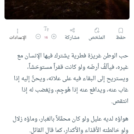
زيادة حجم الخط
تقليل حجم الخط
حفظ
الملخص
مشاركة
الإعدادات
16
حب الوطن غريزة فطرية يشترك فيها الإنسان مع
غيره، فيألَفُ أرضَه ولو كانت قفراً مستوحَشاً،
ويستريح إلى البقاء فيه على علاته، ويحنُّ إليه إذا
غاب عنه، ويدافع عنه إذا هُوجِم، ويَغضب له إذا
انتقص.
هواؤه لديه عليل ولو كان محمَّلاً بالغبار، وماؤه زلال
ولو خالطته الأقذاء والأكدار، كما قال القائل.