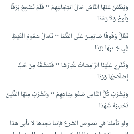
وَيَظْعَنُ عَنْهَا النَّاسُ حَالَ انتِجَاعِهِمْ ** فَلَمْ نَنتَجِعْ بَرْقًا
يَلُوحُ وَلاَ رَعْدَا
نَظَلُّ وُقُوفًا صَائِمِينَ عَلَى الظَّمَا ** نَخَالُ سَمُومَ الْقَيْظِ
فِي جَـــنبِهَا بَرْدَا
وَتُذْرِي عَلَيْنَا الرَّامِسَاتُ غُبَارَهَـا ** فَنَنشَقُهُ مِنْ حُبِّ
إِصْلَاحِهَا وَرْدَا
وَيَشْرَبُ كُلُّ النَّـاسِ صَفْوَ مِيَاهِهِمْ ** وَنَشْرَبُ مِنْهَا الطِّينَ
نَحْسِبُهُ شَهْدَا
ولو تأملنا في نصوص الشرع فإننا نجدها لا تأبى هذا