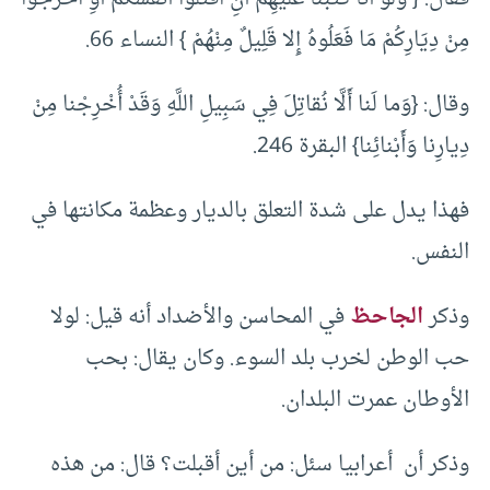
مِنْ دِيَارِكُمْ مَا فَعَلُوهُ إِلا قَلِيلٌ مِنْهُمْ } النساء 66.
وقال: {وَما لَنا أَلَّا نُقاتِلَ فِي سَبِيلِ اللَّهِ وَقَدْ أُخْرِجْنا مِنْ
دِيارِنا وَأَبْنائِنا} البقرة 246.
فهذا يدل على شدة التعلق بالديار وعظمة مكانتها في
النفس.
وذكر
الجاحظ
في المحاسن والأضداد أنه قيل: لولا
حب الوطن لخرب بلد السوء. وكان يقال: بحب
الأوطان عمرت البلدان.
وذكر أن أعرابيا سئل: من أين أقبلت؟ قال: من هذه