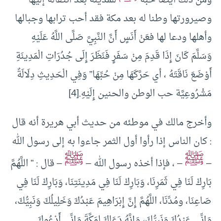
ومن ذلك أيضا حبه
للمدينة بعد انتقاله إليها
وصيرورتها وطنا له بعد مكة فقد أحب ترابها وجبالها
وأهلها ودعا لها فعَنْ أَنَسٍ أَنَّ النَّبِيَّ صَلَّى اللَّهُ عَلَيْهِ
وَسَلَّمَ كَانَ إِذَا قَدِمَ مِنْ سَفَرٍ فَنَظَرَ إِلَى جُدُرَاتِ الْمَدِينَةِ
أَوْضَعَ نَاقَتَهُ ، أي حَرَّكَهَا مِنْ حُبِّهَا” وَفِي الْحَدِيثِ دِلَالَةٌ
مَشْرُوعِيَّة حب الوطن والحنين إِلَيْهِ.
[4]
وأخرج مالك في موطئه من حديث أبي هريرة أنه قال
: كان الناس إذا رأوا أول الثمر جاءوا به إلى رسول الله
ﷺ
ﷺ
–
– ، فإذا أخذه رسول الله –
– قال : ” اللَّهُمَّ
بَارِكْ لَنَا فِي ثَمَرِنَا، وَبَارِكْ لَنَا فِي مَدِينَتِنَا، وَبَارِكْ لَنَا فِي
صَاعِنَا، ومُدِّنَا، اللَّهُمَّ إِنَّ إِبْرَاهِيمَ عَبْدُكَ وَخَلِيلُكَ وَنَبِيُّكَ،
وَإِنِّي عَبْدُكَ وَنَبِيُّكَ، وَإِنَّهُ دَعَاكَ لِمَكَّةَ وَإِنِّي أَدْعُوكَ