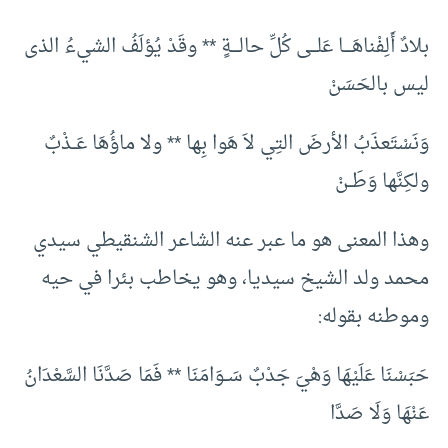
بلادٌ أَلِفْناهَــــا عَلـــى كُلِّ حالــــةٍ ** وقَدْ يُؤلَفُ الشيءُ الذى
ليس بالحَسَنْ
وَنَسْتَعذَبُ الأرضَ التِي لاَ هَوا بِها ** ولا ماؤُهَا عَــذْبٌ
ولكِنَّها وَطَــنْ
وهذا المعنى هو ما عبر عنه الشاعر الشنقيطي سيدي
محمد ولد الشيخ سيديا، وهو يخاطب بئرا في حيه
وموطنه بقوله:
حَبَسْنَا عَلَيْهَا وَهْيَ جَدْبٌ سَــوَامَنَا ** فَمَا صَدَّنَا السَّعْدَانُ
عَنْهَا وَلَا صَدَّا