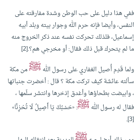
ففي هذا دليل على حب الوطن وشدة مفارقته على
النفس، وأيضا فإنه حرم الله وجوار بيته وبلد أبيه
إسماعيل، فلذلك تحركت نفسه عند ذكر الخروج منه
ما لم يتحرك قبل ذلك فقال: أو مخرجي هم؟.
[2]
ﷺ
ولما قَدِم أُصيل الغفاري على رسول الله
من مكة
سألته عائشة كيف تركت مكة ؟ قال : أخضرت جنباتها
، وابيضت بطحاؤها وأغدق إذخرها وانتشر سلَمها ،
ﷺ
فقال له رسول الله
: «حَسْبُكَ يَا أَصِيلُ لَا تُحْزِنَّا»
.
[3]
ﷺ