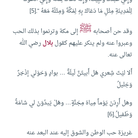
لِلْمَدِينَةِ مِثْلِ مَا دَعَاكَ بِهِ لِمَكَّةَ وَمِثْلَهُ مَعَهُ “.
[5]
ﷺ
وقد حن أصحابه
إلى مكة وترنموا بذلك الحب
وعبروا عنه ولم ينكر عليهم كقول
بلال
رضي الله
تعالى عنه.
أَلا ليْتَ شِعري هَل أَبيتَنَّ لَيلَةً … بوادٍ وَحَوْلي إذْخِرٌ
وَجَليلُ
وهل أَرِدَنْ يَوْماً مِياهَ مِجَنَّةٍ… وهَلْ يَبدُوَنْ لي شامَةٌ
وَطَفيلُ.
[6]
غريزة حب الوطن والشوق إليه عند البعد عنه