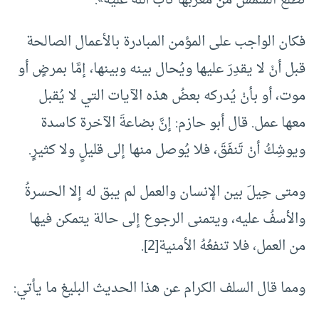
تَطلُعَ الشمسُ من مغربها تابَ الله عليه».
فكان الواجب على المؤمن المبادرة بالأعمال الصالحة
قبل أنْ لا يقدِرَ عليها ويُحال بينه وبينها، إمَّا بمرضٍ أو
موت، أو بأنْ يُدركه بعضُ هذه الآيات التي لا يُقبل
معها عمل. قال أبو حازم: إنَّ بضاعةَ الآخرة كاسدة
ويوشِكُ أنْ تَنفَقَ، فلا يُوصل منها إلى قليلٍ ولا كثيرٍ.
ومتى حِيلَ بين الإنسان والعمل لم يبق له إلا الحسرةُ
والأسفُ عليه، ويتمنى الرجوع إلى حالة يتمكن فيها
من العمل، فلا تنفعُهُ الأمنية[2].
ومما قال السلف الكرام عن هذا الحديث البليغ ما يأتي: