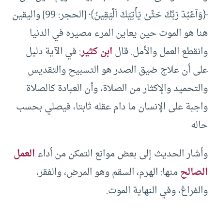
﴿‌وَٱعۡبُدۡ ‌رَبَّكَ حَتَّىٰ يَأۡتِيَكَ ٱلۡيَقِينُ﴾ [الحجر: 99] واليقين
هنا هو الموت حين يعاين المرء مصيره في الدنيا
وانقطع العمل والأمل. قال
ابن كثير
: في الآية دليل
على أن علاج ضيق الصدر هو التسبيح والتقديس
والتحميد والإكثار من الصلاة، وأن العبادة كالصلاة
واجبة على الإنسان ما دام عقله ثابتا، فيصلي بحسب
حاله
وأشار الحديث إلى بعض موانع التمكن من أداء
العمل
الصالح
منها: الهرم، السقم وهو المرض، والفقر،
والفراغ، وفي النهاية الموت.