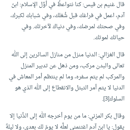
قال غنيم بن قيس: كنا نتواعظُ في أوَّل الإسلام: ابنَ
آدم، اعمل في فراغك قبل شُغلك، وفي شبابك لكبرك،
وفي صحتك لمرضك، وفي دنياك لآخرتك. وفي
حياتك لموتك.
قال الغزالي: الدنيا منزل من منازل السائرين إلى الله
تعالى والبدن مركب، ومن ذهل عن تدبير المنزل
والمركب لم يتم سفره، وما لم ينتظم أمر المعاش في
الدنيا لا يتم أمر التبتل والانقطاع إلى الله الذي هو
السلوك[3].
وقال بكر المزني: ما من يوم أخرجه الله إلى الدُّنيا إلا
يقول: يا ابنَ آدم اغتنمني لعلَّه لا يومَ لك بعدي، ولا ليلةَ