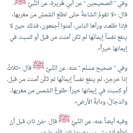
ﷺ
وفي ” الصحيحين ” عن أبي هُريرة، عن النَّبيِّ
،
قال: «لا تقومُ السَّاعةُ حتّى تطلع الشمسُ من مغربها،
فإذا طلعت ورآها الناس، آمنوا أجمعون، فذلك حينَ لا
ينفع نفساً إيمانُها لم تكن آمنت من قبل أو كسبت في
إيمانها خيراً».
ﷺ
وفي ” صحيح مسلم ” عنه، عن النَّبيِّ
قال: «ثلاثٌ
إذا خرجنَ، لم ينفع نفساً إيمانُها لم تَكُن آمنت من قبل،
أو كسبت في إيمانها خيراً: طلوعُ الشمس من مغربها،
والدجالُ، ودابةُ الأرض».
ﷺ
وفيه أيضاً عنه، عن النَّبيِّ
قال: «مَنْ تابَ قبل أنْ