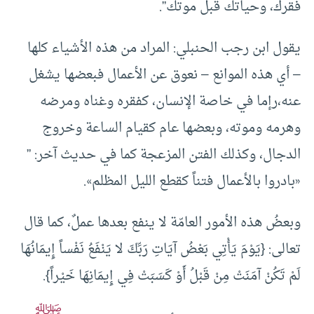
فقرك، وحياتك قبل موتك”.
يقول ابن رجب الحنبلي: المراد من هذه الأشياء كلها
– أي هذه الموانع – نعوق عن الأعمال فبعضها يشغل
عنه،رإما في خاصة الإنسان، كفقره وغناه ومرضه
وهرمه وموته، وبعضها عام كقيام الساعة وخروج
الدجال، وكذلك الفتن المزعجة كما في حديث آخر: ”
«بادروا بالأعمال فتناً كقطع الليل المظلم».
وبعضُ هذه الأمور العامّة لا ينفع بعدها عملٌ، كما قال
تعالى: {يَوْمَ يَأْتِي بَعْضُ آيَاتِ رَبِّكَ لا يَنْفَعُ نَفْساً إِيمَانُهَا
لَمْ تَكُنْ آمَنَتْ مِنْ قَبْلُ أَوْ كَسَبَتْ فِي إِيمَانِهَا خَيْراً}.