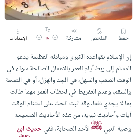
زيادة حجم الخط
تقليل حجم الخط
حفظ
الملخص
مشاركة
الإعدادات
16
إن الإسلام بقواعده الكبرى ومبادئه العظيمة يدعو
المسلم إلى ربط أيام العمر بالأعمال الصالحة سواء في
الوقت الصعب والسهل، في الجد والهزل، أو في الصحة
والسقم، وعدم التفريط في لحظات العمر مهما طالت
بما لا يجدي نفعا، وقد ثبت الحث على اغتنام الوقت
آيات وأحاديث نبوية، من هذه الأحاديث الصحيحة
ﷺ
وصية النبي
لأحد الصحابة، ففي
حديث ابن