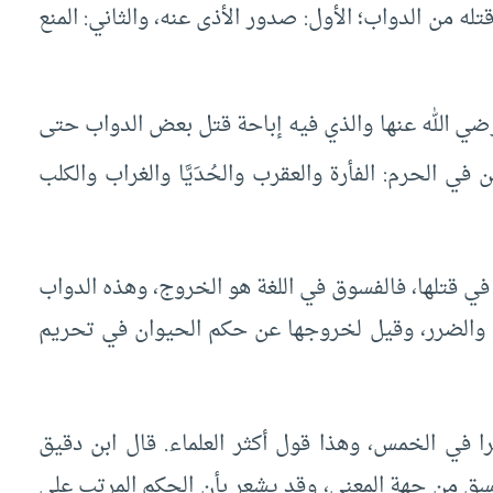
ه من الدواب؛ الأول: صدور الأذى عنه، والثاني: المنع
ضي الله عنها والذي فيه إباحة قتل بعض الدواب حتى
لْن في الحرم: الفأرة والعقرب والحُدَيَّا والغراب والكلب
في قتلها، فالفسوق في اللغة هو الخروج، وهذه الدواب
 والضرر، وقيل لخروجها عن حكم الحيوان في تحريم
 في الخمس، وهذا قول أكثر العلماء. قال ابن دقيق
ق من جهة المعنى، وقد يشعر بأن الحكم المرتب على