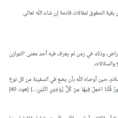
 بقية الحقوق لمقالات قادمة إن شاء الله تعالى.
قراض، وذلك في زمن لم يعرف فيه أحد معنى “التوازن
 والسلالات.
لام، حين أوصاه الله بأن يضع في السفينة من كل نوع
زوجين، قال تعالى: {حَتَّى إِذَا جَاءَ أَمْرُنَا وَفَارَ التَّنُّورُ قُلْنَا احْمِلْ فِيهَا مِنْ كُلٍّ زَوْجَيْنِ اثْنَيْنِ…} [هود: 40]