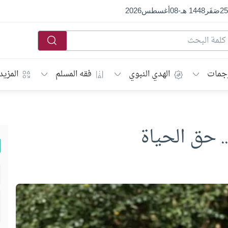
25
صَفَر
1448 هـ
-
08
أغسطس
2026
جمات
الهدي النبوي
فقه المسلم
المزيد
. حق الحياة