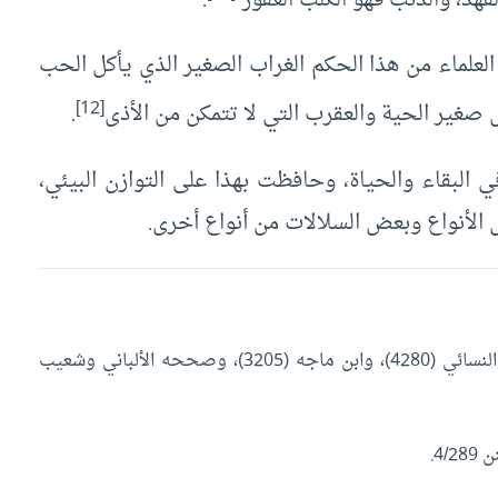
لفهد، والذئب فهو الكلب العقور”
.
لعلماء من هذا الحكم الغراب الصغير الذي يأكل الحب
[12]
 صغير الحية والعقرب التي لا تتمكن من الأذى
.
البقاء والحياة، وحافظت بهذا على التوازن البيئي،
الأنواع وبعض السلالات من أنواع أخرى.
أحمد (16834)، وأبو داود (2845)، والترمذي (1486)، والنسائي (4280)، وابن ماجه (3205)، وصححه الألباني وشعيب