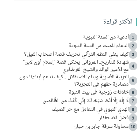
الأكثر قراءة
أدعية من السنة النبوية
1
الدعاء للميت من السنة النبوية
2
كيف ينفي النظم القرآني تحريف قصة أصحاب الفيل؟
3
شهادة للتاريخ.. المرواني يحكي قصة “إسلام أون لاين”
4
مع الأمير الوالد والشيخ القرضاوي
التربية الأسرية وبناء الاستقلال .. كيف ندعم أبناءنا دون
5
مصادرة حقهم في التجربة؟
خلافات زوجية في بيت النبوة
6
لَا إِلَهَ إِلَّا أَنْتَ سُبْحَانَكَ إِنِّي كُنْتُ مِنَ الظَّالِمِينَ
7
الهدي النبوي في التعامل مع حر الصيف
8
فضل الاستغفار
9
محاولة سرقة جابر بن حيان
10