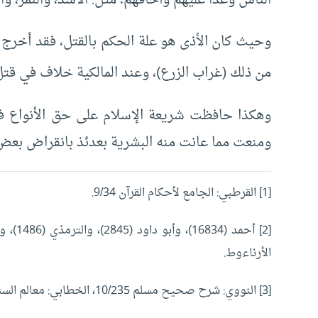
الناس وَعَدَا عليهم وأخافهم؛ مثل: الأسد، والنمر، وا
وحيث كان الأذى هو علة الحكم بالقتل، فقد أخرج ا
من ذلك (غراب الزرع)، وعند المالكية خلاف في قتل
وهكذا حافظت شريعة الإسلام على حق الأنواع في 
ومنعت مما عانت منه البشرية بعدئذ بانقراض بعض 
[1]
القرطبي: الجامع لأحكام القرآن 9/34.
[2]
الأرناءوط.
[3]
النووي: شرح صحيح مسلم 10/235، الخطابي: معالم السنن 4/289.