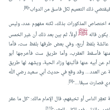
[8]
؛ فيقتضي ذلك التعميم لكل فاسق من الدواب”
.
مه اختصاص المذكورات بذلك، لكنه مفهوم عدد، وليس
ﷺ
 يكون قاله
أولاً، ثم بين بعد ذلك أن غير الخمس
ائشة بلفظ أربع، وفي بعض طرقها بلفظ ست، فأما
نها فأسقط العقرب، وأما طريق ست فأخرجها أبو
ن أبيه عنها فأثبتها وزاد الحية، ويشهد لها طريق
ة عن العدد… وقد وقع في حديث أبي سعيد رضي الله
[9]
عادي فصارت سبعًا…”
.
 تعقِر الناس أو تخيفهم، قال الإمام مالك: “كل ما عقر
[11]