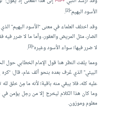
وقد أرشد النبي
إلى هذا المعنى إذ يقول: “لول
[2]
الأسود البهيم”
.
وقد اختلف العلماء في معنى “الأسود البهيم” الذي أ
الضار، مثل المريض والعقور، وأما ما لا ضرر فيه فق
[3]
لا ضرر فيها؛ سواء الأسود وغيره”
.
ومما يلفت النظر هنا قول الإمام الخطابي حول الح
البيئي” الذي عُرف بعده بنحو ألف عام، قال: “كره 
عليه كله، فلا يبقي منه باقية؛ لأنه ما مِنْ خلق لل
وما كان هذا الكلام ليخرج إلا من رجل يؤمن في 
معلوم وموزون.