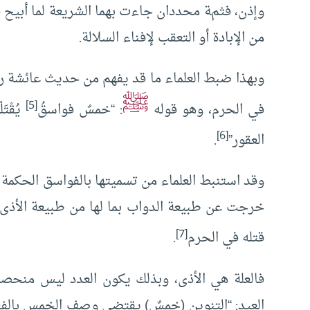
وإذن، فثمة محددان جاءت بهما الشريعة لما أبيح قتل
من الإبادة أو التعقب لإفناء السلالة.
وبهذا ضبط العلماء ما قد يفهم من حديث عائشة ر
ﷺ
[5]
في الحرم، وهو قوله
: “خمسٌ فواسقُ
يُقْتَ
[6]
العقور”
.
وقد استنبط العلماء من تسميتها بالفواسق الحكمة 
خرجت عن طبيعة الدواب بما لها من طبيعة الأذى
[7]
قتله في الحرم
.
فالعلة هي الأذى، وبذلك يكون العدد ليس منحصرا
العيد: “التنوين (خمسٌ) يقتضي وصف الخمس بالفس