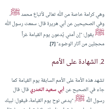
ﷺ
وهي كرامة خاصة من الله تعالى لأتباع محمد
،
وفي الصحيحين عن أبي هريرة قال: سمعت رسول الله
ﷺ
يقول: “إن أمتي يُدعون يوم القيامة غراً
محجلين من آثار الوضوء”
[7]
.
2. الشهادة على الأمم
تشهد هذه الأمة على الأمم السابقة يوم القيامة كما
جاء في الصحيح عن
أبي سعيد الخدري
قال: قال
ﷺ
رسول اللَّه
: “يدعى نوح يوم القيامة، فيقول: لبيك