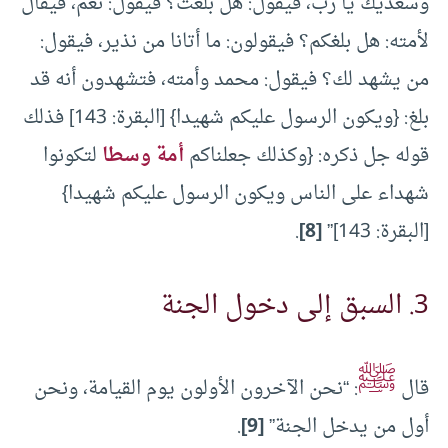
وسعديك يا رب، فيقول: هل بلغت؟ فيقول: نعم، فيقال
لأمته: هل بلغكم؟ فيقولون: ما أتانا من نذير، فيقول:
من يشهد لك؟ فيقول: محمد وأمته، فتشهدون أنه قد
بلغ: {ويكون الرسول عليكم شهيدا} [البقرة: 143] فذلك
قوله جل ذكره: {وكذلك جعلناكم
أمة وسطا
لتكونوا
شهداء على الناس ويكون الرسول عليكم شهيدا}
[البقرة: 143]”
[8]
.
3. السبق إلى دخول الجنة
ﷺ
قال
: “نحن الآخرون الأولون يوم القيامة، ونحن
أول من يدخل الجنة”
[9]
.