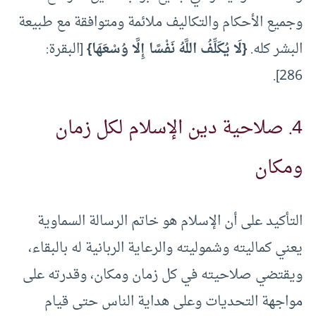
وجميع الأحكام والتكاليف ملائمة ومتوافقة مع طبيعة
البشر كله.
{لَا يُكَلِّفُ اللَّهُ نَفْسًا إِلَّا وُسْعَهَا}
[البقرة:
286].
4. صلاحية دين الإسلام لكل زمان
ومكان
التأكيد على أن الإسلام هو خاتم الرسالة السماوية
يعني كماليته وشموليته والرعاية الربانية له بالبقاء،
ويقتضي صلاحيته في كل زمان ومكان، وقدرته على
مواجهة التحديات وعلى هداية الناس حتى قيام