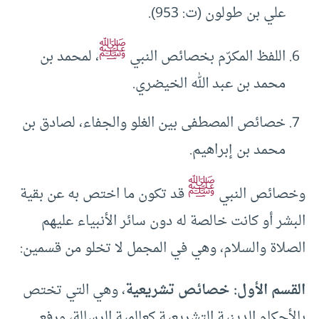
علي بن طولون (ت: 953).
ﷺ
اللفظ المكرّم بخصائص النبي
، لمحمد بن
محمد بن عبد الله الخيضري.
خصائص المصطفى بين الغلو والجفاء، لصادق بن
محمد بن إبراهيم.
ﷺ
وخصائص النبي
قد تكون ما اختص به عن بقية
البشر أو كانت خالصة له دون سائر الأنبياء عليهم
الصلاة والسلام، وهي في المجمل لا تخلو من قسمين:
القسم الأول: خصائص تشريعية
، وهي التي تختص
بالأحكام الدينية التشريعية كعالمية الرسالة، ورفع