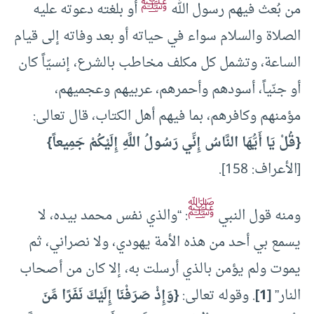
ﷺ
من بُعث فيهم رسول الله
أو بلغته دعوته عليه
الصلاة والسلام سواء في حياته أو بعد وفاته إلى قيام
الساعة، وتشمل كل مكلف مخاطب بالشرع، إنسيّاً كان
أو جنّياً، أسودهم وأحمرهم، عربيهم وعجميهم،
مؤمنهم وكافرهم، بما فيهم أهل الكتاب، قال تعالى:
{قُلْ يَا أَيُّهَا النَّاسُ إِنِّي رَسُولُ اللَّهِ إِلَيْكُمْ جَمِيعاً}
[الأعراف: 158].
ﷺ
ومنه قول النبي
: “والذي نفس محمد بيده، لا
يسمع بي أحد من هذه الأمة يهودي، ولا نصراني، ثم
يموت ولم يؤمن بالذي أرسلت به، إلا كان من أصحاب
النار”
[1]
. وقوله تعالى:
{وَإِذْ صَرَفْنَا إِلَيْكَ نَفَرًا مِّنَ