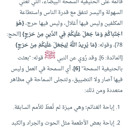
قائمة على الحنيفية السمحة البيضاء، التي تعني
السهولة واليسر تتفق مع قدرة الناس واستطاعة
المكلفين وليس فيها أغلال، وليس فيها حرج،
{هُوَ
اجْتَبَاكُمْ وَمَا جَعَلَ عَلَيْكُمْ فِي الدِّينِ مِنْ حَرَجٍ}
[الحج:
78]، وقوله:
{مَا يُرِيدُ اللَّهُ لِيَجْعَلَ عَلَيْكُمْ مِنْ حَرَجٍ}
ﷺ
[المائدة: 6]. وقد رُوي عن النبي
قوله: “بعثت
بالحنيفية السمحة”
[6]
، أي السمحة في العمل وليس
فيها آصار ولا التضييق، وتتجلى السماحة في مظاهر
متعددة ومن ذلك:
إباحة الغنائم؛ وهي ميزة لم تُعطَ للأمم السابقة.
إباحة بعض الأطعمة مثل الحوت والجراد والكبد