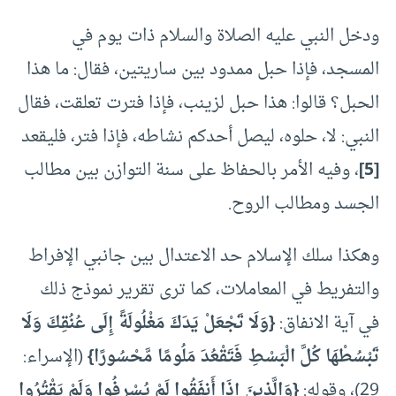
ودخل النبي عليه الصلاة والسلام ذات يوم في
المسجد، فإذا حبل ممدود بين ساريتين، فقال: ما هذا
الحبل؟ قالوا: هذا حبل لزينب، فإذا فترت تعلقت، فقال
النبي: لا، حلوه، ليصل أحدكم نشاطه، فإذا فتر، فليقعد
[5]
، وفيه الأمر بالحفاظ على سنة التوازن بين مطالب
الجسد ومطالب الروح.
وهكذا سلك الإسلام حد الاعتدال بين جانبي الإفراط
والتفريط في المعاملات، كما ترى تقرير نموذج ذلك
في آية الانفاق:
{وَلَا تَجْعَلْ يَدَكَ مَغْلُولَةً إِلَى عُنُقِكَ وَلَا
تَبْسُطْهَا كُلَّ الْبَسْطِ فَتَقْعُدَ مَلُومًا مَّحْسُورًا}
(الإسراء:
29)، وقوله:
{وَالَّذِينَ إِذَا أَنفَقُوا لَمْ يُسْرِفُوا وَلَمْ يَقْتُرُوا