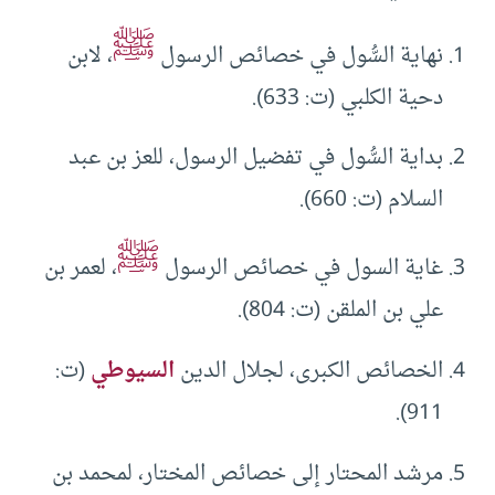
ﷺ
نهاية السُّول في خصائص الرسول
، لابن
دحية الكلبي (ت: 633).
بداية السُّول في تفضيل الرسول، للعز بن عبد
السلام (ت: 660).
ﷺ
غاية السول في خصائص الرسول
، لعمر بن
علي بن الملقن (ت: 804).
الخصائص الكبرى، لجلال الدين
السيوطي
(ت:
911).
مرشد المحتار إلى خصائص المختار، لمحمد بن