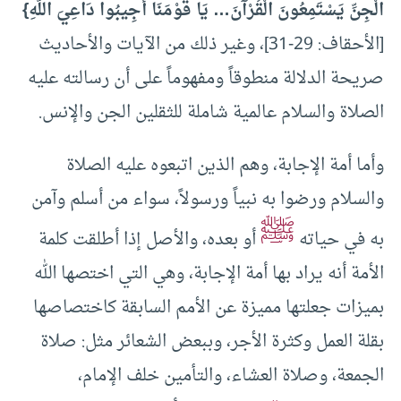
الْجِنِّ يَسْتَمِعُونَ الْقُرْآنَ… يَا قَوْمَنَا أَجِيبُوا دَاعِيَ اللَّهِ}
[الأحقاف: 29-31]، وغير ذلك من الآيات والأحاديث
صريحة الدلالة منطوقاً ومفهوماً على أن رسالته عليه
الصلاة والسلام عالمية شاملة للثقلين الجن والإنس.
وأما أمة الإجابة، وهم الذين اتبعوه عليه الصلاة
والسلام ورضوا به نبياً ورسولاً، سواء من أسلم وآمن
ﷺ
به في حياته
أو بعده، والأصل إذا أطلقت كلمة
الأمة أنه يراد بها أمة الإجابة، وهي التي اختصها الله
بميزات جعلتها مميزة عن الأمم السابقة كاختصاصها
بقلة العمل وكثرة الأجر، وببعض الشعائر مثل: صلاة
الجمعة، وصلاة العشاء، والتأمين خلف الإمام،