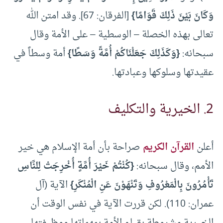
وَكَانَ بَيْنَ ذَلِكَ قَوَامًا}
[الفرقان: 67]. وقد امتن الله
تعالى بهذه الخصلة – الوسطية – على الأمة وقال
سبحانه:
{وَكَذَلِكَ جَعَلْنَاكُمْ أُمَّةً وَسَطًا}
أمة وسطاً في
عقيدتها وسلوكها وعبادتها.
2. الخيرية والتكليف
أعلن
القرآن الكريم
صراحة بأن أمة الإسلام هي خير
الأمم، وقال سبحانه:
{كُنْتُمْ خَيْرَ أُمَّةٍ أُخْرِجَتْ لِلنَّاسِ
تَأْمُرُونَ بِالْمَعْرُوفِ وَتَنْهَوْنَ عَنِ الْمُنْكَرِ}
الآية (آل
عمران: 110). لكن قررت الآية في نفس الوقت أن