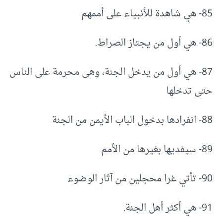
85- هي شاهدة للأنبياء على أممهم
86- هي أول من يجتاز الصراط.
87- هي أول من يدخل الجنة، وهى محرمة على الناس
حتى تدخلها
88- انفرادها بدخول الباب الأيمن من الجنة
89- سيفديها بغيرها من الأمم
90- تأتي غرا محجلين من آثار الوضوء
91- هي أكثر أهل الجنة.