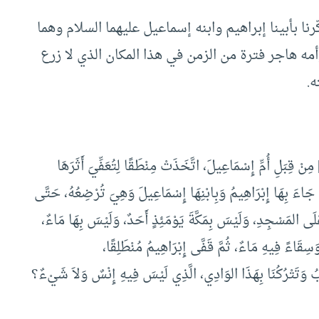
نا بأبينا إبراهيم وابنه إسماعيل عليهما السلام وهما
مه هاجر فترة من الزمن في هذا المكان الذي لا زرع
ه.
 قِبَلِ أُمِّ إِسْمَاعِيلَ، اتَّخَذَتْ مِنْطَقًا لِتُعَفِّيَ أَثَرَهَا
َا إِبْرَاهِيمُ وَبِابْنِهَا إِسْمَاعِيلَ وَهِيَ تُرْضِعُهُ، حَتَّى
لَى المَسْجِدِ، وَلَيْسَ بِمَكَّةَ يَوْمَئِذٍ أَحَدٌ، وَلَيْسَ بِهَا مَاءٌ،
سِقَاءً فِيهِ مَاءٌ، ثُمَّ قَفَّى إِبْرَاهِيمُ مُنْطَلِقًا،
ْهَبُ وَتَتْرُكُنَا بِهَذَا الوَادِي، الَّذِي لَيْسَ فِيهِ إِنْسٌ وَلاَ شَيْءٌ؟