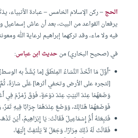
الحج
– ركن الإسلام الخامس – عبادة الأنبياء، يذكّر
يرفعان القواعد من البيت، بعد أن عاش إسماعيل وأ
فيه ولا ماء، وقد تركهما إبراهيم لرعاية الله ومعونت
في (صحيح البخاري) من
حديث ابن عباس
:
“أَوَّلَ مَا اتَّخَذَ النِّسَاءُ المِنْطَقَ [ما يُشَدُّ به الوسط] مِنْ
[لتجره على الأرض وتخفي أثرها] عَلَى سَارَةَ، ثُمَّ جَاءَ بِه
وَضَعَهُمَا عِنْدَ البَيْتِ عِنْدَ دَوْحَةٍ، فَوْقَ زَمْزَمَ فِي أَعْ
فَوَضَعَهُمَا هُنَالِكَ، وَوَضَعَ عِنْدَهُمَا جِرَابًا فِيهِ تَمْرٌ، وَ
فَتَبِعَتْهُ أُمُّ إِسْمَاعِيلَ فَقَالَتْ: يَا إِبْرَاهِيمُ، أَيْنَ تَذ
فَقَالَتْ لَهُ ذَلِكَ مِرَارًا، وَجَعَلَ لاَ يَلْتَفِتُ إِلَيْهَا،