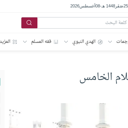
25
صَفَر
1448 هـ
-
08
أغسطس
2026
جمات
الهدي النبوي
فقه المسلم
المزيد