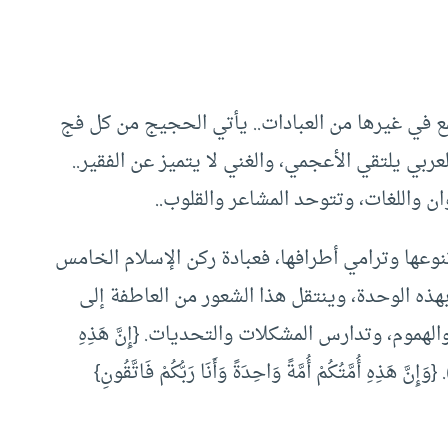
تمع في غيرها من العبادات.. يأتي الحجيج من كل فج
ربي يلتقي الأعجمي، والغني لا يتميز عن الفقير..
وان واللغات، وتتوحد المشاعر والقلوب..
وتنوعها وترامي أطرافها، فعبادة ركن الإسلام الخامس
ذه الوحدة، وينتقل هذا الشعور من العاطفة إلى
هموم، وتدارس المشكلات والتحديات. {إِنَّ هَذِهِ
مَّتُكُمْ أُمَّةً وَاحِدَةً وَأَنَا رَبُّكُمْ فَاعْبُدُونِ} (الأنبياء: 92). {وَإِنَّ هَذِهِ أُمَّتُكُمْ أُمَّةً وَاحِدَةً وَأَنَا رَبُّكُمْ فَاتَّقُونِ}