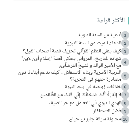
الأكثر قراءة
أدعية من السنة النبوية
1
الدعاء للميت من السنة النبوية
2
كيف ينفي النظم القرآني تحريف قصة أصحاب الفيل؟
3
شهادة للتاريخ.. المرواني يحكي قصة “إسلام أون لاين”
4
مع الأمير الوالد والشيخ القرضاوي
التربية الأسرية وبناء الاستقلال .. كيف ندعم أبناءنا دون
5
مصادرة حقهم في التجربة؟
خلافات زوجية في بيت النبوة
6
لَا إِلَهَ إِلَّا أَنْتَ سُبْحَانَكَ إِنِّي كُنْتُ مِنَ الظَّالِمِينَ
7
الهدي النبوي في التعامل مع حر الصيف
8
فضل الاستغفار
9
محاولة سرقة جابر بن حيان
10