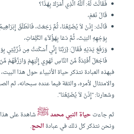
فَقَالَتْ لَهُ: آللَّهُ الَّذِي أَمَرَكَ بِهَذَا؟
قَالَ نَعَمْ،
قَالَتْ: إِذَنْ لاَ يُضَيِّعُنَا، ثُمَّ رَجَعَتْ، فَانْطَلَقَ إِبْرَاهِيمُ
بِوَجْهِهِ البَيْتَ، ثُمَّ دَعَا بِهَؤُلاَءِ الكَلِمَاتِ،
وَرَفَعَ يَدَيْهِ فَقَالَ: {رَبَّنَا إِنِّي أَسْكَنتُ مِن ذُرِّيَّتِي بِوَ
فَاجْعَلْ أَفْئِدَةً مِّنَ النَّاسِ تَهْوِي إِلَيْهِمْ وَارْزُقْهُمْ مِّنَ
فبهذه العبادة نتذكر حياة الأنبياء حول هذا البيت
والامتثال لأمره، والثقة فيما عنده سبحانه، ثم الص
وشعارنا: “إِذَنْ لاَ يُضَيِّعُنَا”.
ﷺ
ثم جاءت
حياة النبي محمد
شاهدة على هذا ال
ونحن نتذكر كل ذلك في عبادة
الحج
.