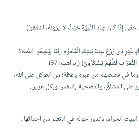
 حَتَّى إِذَا كَانَ عِنْدَ الثَّنِيَّةِ حَيْثُ لاَ يَرَوْنَهُ، اسْتَقْبَلَ
ادٍ غَيْرِ ذِي زَرْعٍ عِندَ بَيْتِكَ الْمُحَرَّمِ رَبَّنَا لِيُقِيمُوا الصَّلاةَ
 الثَّمَرَاتِ لَعَلَّهُمْ يَشْكُرُونَ} (إبراهيم: 37).
، وما في قصصهم من عبرة وعظة؛ من التوكل على الله،
بر على المشاقِّ، والتضحية بالنفس وبكل عزيز..
بيت الحرام، وتدور حوله في الكثير من أحداثها..