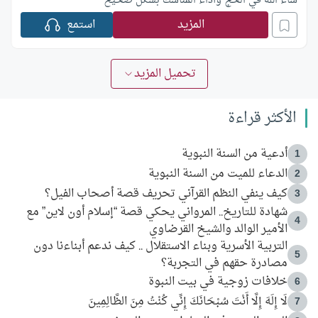
شاء الله في الحج وأداء المناسك بشكل صحيح
المزيد
استمع
تحميل المزيد
الأكثر قراءة
أدعية من السنة النبوية
1
الدعاء للميت من السنة النبوية
2
كيف ينفي النظم القرآني تحريف قصة أصحاب الفيل؟
3
شهادة للتاريخ.. المرواني يحكي قصة “إسلام أون لاين” مع
4
الأمير الوالد والشيخ القرضاوي
التربية الأسرية وبناء الاستقلال .. كيف ندعم أبناءنا دون
5
مصادرة حقهم في التجربة؟
خلافات زوجية في بيت النبوة
6
لَا إِلَهَ إِلَّا أَنْتَ سُبْحَانَكَ إِنِّي كُنْتُ مِنَ الظَّالِمِينَ
7