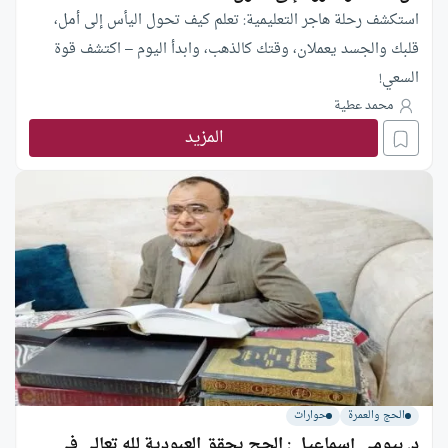
استكشف رحلة هاجر التعليمية: تعلم كيف تحول اليأس إلى أمل،
قلبك والجسد يعملان، وقتك كالذهب، وابدأ اليوم – اكتشف قوة
السعي!
محمد عطية
المزيد
الحج والعمرة
حوارات
د. بيومي إسماعيل : الحج يحقق العبودية لله تعالى في