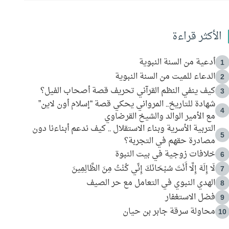
الأكثر قراءة
أدعية من السنة النبوية
1
الدعاء للميت من السنة النبوية
2
كيف ينفي النظم القرآني تحريف قصة أصحاب الفيل؟
3
شهادة للتاريخ.. المرواني يحكي قصة “إسلام أون لاين”
4
مع الأمير الوالد والشيخ القرضاوي
التربية الأسرية وبناء الاستقلال .. كيف ندعم أبناءنا دون
5
مصادرة حقهم في التجربة؟
خلافات زوجية في بيت النبوة
6
لَا إِلَهَ إِلَّا أَنْتَ سُبْحَانَكَ إِنِّي كُنْتُ مِنَ الظَّالِمِينَ
7
الهدي النبوي في التعامل مع حر الصيف
8
فضل الاستغفار
9
محاولة سرقة جابر بن حيان
10