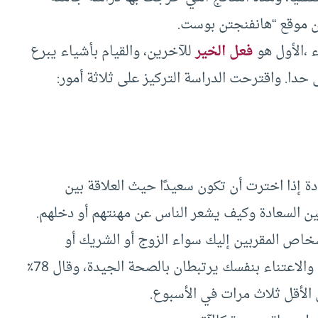
عن موقع “هانفنجتن بوست.
ء ،الأول هو
فعل الخير
للآخرين، والقيام بأشياء يبرع
. واقترحت الدراسة التركيز على ثلاثة أمور:
دة إذا اخترت أن تكون سعيدًا حيث العلاقة بين
بين السعادة وكيف يشعر الناس عن مهنتهم أو دخلهم.
شخاص المقربين إليك سواء الزوج أو الشريك أو
والاعتناء بنفسك يرتبطان بالصحة الجيدة، وقال 78٪
الأقل ثلاث مرات في الأسبوع.