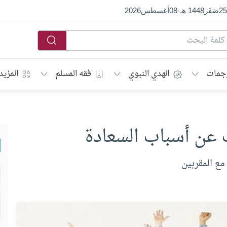
25
صَفَر
1448 هـ
-
08
أغسطس
2026
جمات
الهدي النبوي
فقه المسلم
المزيد
مع المقربين