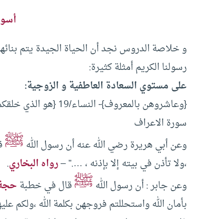
أسوة
و خلاصة الدروس نجد أن الحياة الجيدة يتم بنائها 
رسولنا الكريم أمثلة كثيرة:
على مستوي السعادة العاطفية و الزوجية:
{وعاشروهن بالمعروف}- النساء/19 {هو الذي خلقكم من
سورة الاعراف
ﷺ
وعن أبي هريرة رضي الله عنه أن رسول الله
قا
،ولا تأذن في بيته إلا بإذنه ، ….” –
رواه البخاري
.
ﷺ
وعن جابر : أن رسول الله
قال في خطبة
حجة 
بأمان الله واستحللتم فروجهن بكلمة الله ،ولكم عل