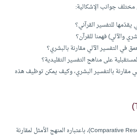
مختلف جوانب الإشكالية:
 يقدّمها للتفسير القرآني؟
شري والآلي) فهمنا للقرآن؟
مق في التفسير الآلي مقارنة بالبشري؟
مستقبلية على مناهج التفسير التقليدية؟
عي مقارنة بالتفسير البشري، وكيف يمكن توظيف هذه
اعتمد الدكتور مراد قاياجان المنهج المقارن (Comparative Research)، باعتباره المنهج الأمثل لمقارنة