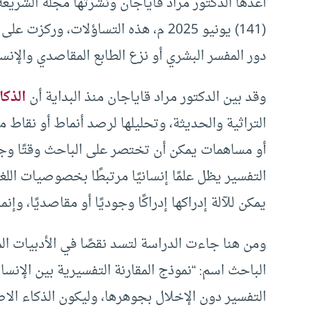
أعدها الدكتور مراد قاياجان ونشرتها مجلة الشريع
(141) يونيو 2025 م، هذه التساؤلات، ور
دور المفسر البشري أو نزع الطابع المقاصدي والإنس
وقد بين الدكتور مراد قاياجان منذ البداية أن
الذكا
التراثية والحديثة، وتحليلها لرصد أنماط أو نقاط 
أو مساهمات يمكن أن تختصر على الباحث وقتًا وجهدً
التفسير يظل علمًا إنسانيًا مرتبطًا بخصوصيات الل
يمكن للآلة إدراكها إدراكًا وجوديًا أو مقاصديًا، وإ
ومن هنا جاءت الدراسة لتسد نقصًا في الأدبيات ا
التفسير دون الإخلال بجوهرها، وليكون الذكاء الاصط