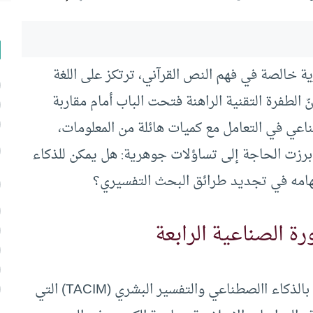
ة خالصة في فهم النص القرآني، ترتكز على اللغة
ّ الطفرة التقنية الراهنة فتحت الباب أمام مقاربة
عي في التعامل مع كميات هائلة من المعلومات،
 برزت الحاجة إلى تساؤلات جوهرية: هل يمكن للذكاء
هامه في تجديد طرائق البحث التفسيري؟
ة الصناعية الرابعة
ناقشت دراسة مقارنة بين التفسير القرآني المدعوم بالذكاء االصطناعي والتفسير البشري (TACIM) التي