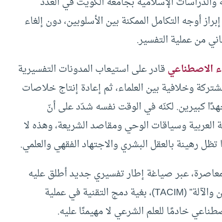
ة والدراسات الإسلامية بجامعة الكويت في العدد
كزت على إبراز أوجه التكامل الممكنة بين الأسلوبين، دون إلغاء
اني من عملية التفسير.
ء الاصطناعي
قادر على استيعاب المدونات التفسيرية
مشتركة وخلافية بين العلماء، ثم إعادة إنتاج خلاصات
ا كبيرين. لكنّه في الوقت نفسه شدّد على أنّ
غة العربية وسياقات الوحي ومقاصد الشريعة، وهذه لا
نما تظل رهينة بالعقل البشري والاجتهاد الفقهي والعلمي.
لمعاصرة، عبر صياغة إطار تفسيري جديد أطلق عليه
الباحث اسم: “نموذج المقارنة التفسيرية بين الإنسان والآلة” (TACIM)، بغية دمج التقنية في عملية
ناعي خادمًا للعلم الشرعي لا مهيمنًا عليه.