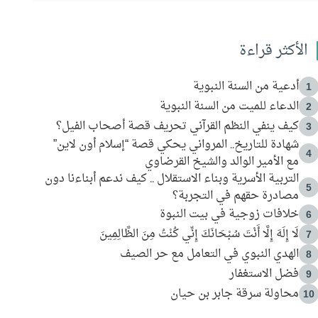
الأكثر قراءة
أدعية من السنة النبوية
1
الدعاء للميت من السنة النبوية
2
كيف ينفي النظم القرآني تحريف قصة أصحاب الفيل؟
3
شهادة للتاريخ.. المرواني يحكي قصة “إسلام أون لاين”
4
مع الأمير الوالد والشيخ القرضاوي
التربية الأسرية وبناء الاستقلال .. كيف ندعم أبناءنا دون
5
مصادرة حقهم في التجربة؟
خلافات زوجية في بيت النبوة
6
لَا إِلَهَ إِلَّا أَنْتَ سُبْحَانَكَ إِنِّي كُنْتُ مِنَ الظَّالِمِينَ
7
الهدي النبوي في التعامل مع حر الصيف
8
فضل الاستغفار
9
محاولة سرقة جابر بن حيان
10