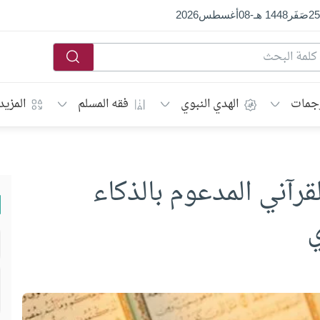
25
صَفَر
1448 هـ
-
08
أغسطس
2026
جمات
الهدي النبوي
فقه المسلم
المزيد
قرآني المدعوم بالذكاء
ي