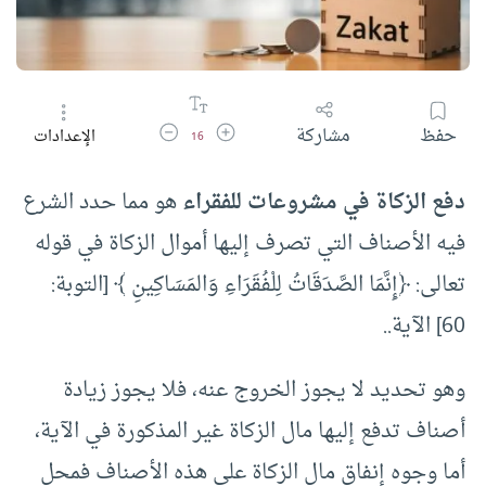
زيادة حجم الخط
تقليل حجم الخط
حفظ
مشاركة
الإعدادات
16
دفع الزكاة في مشروعات للفقراء
هو مما حدد الشرع
فيه الأصناف التي تصرف إليها أموال الزكاة في قوله
تعالى: ﴿‌إِنَّمَا ‌الصَّدَقَاتُ لِلْفُقَرَاءِ وَالمَسَاكِينِ ﴾ [التوبة:
60] الآية..
وهو تحديد لا يجوز الخروج عنه، فلا يجوز زيادة
أصناف تدفع إليها مال الزكاة غير المذكورة في الآية،
أما وجوه إنفاق مال الزكاة على هذه الأصناف فمحل