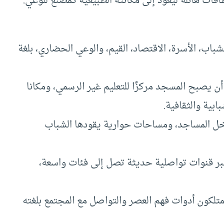
قات هائلة ليعود إلى مكانته الطبيعية كمصنع للوعي.
اب، الأسرة، الاقتصاد، القيم، والوعي الحضاري، بلغة
ن يصبح المسجد مركزًا للتعليم غير الرسمي، ومكانا
بية والثقافية.
خل المساجد، ومساحات حوارية يقودها الشباب
ر قنوات تواصلية حديثة تصل إلى فئات واسعة،
متلكون أدوات فهم العصر والتواصل مع المجتمع بلغته