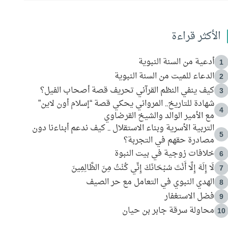
الأكثر قراءة
أدعية من السنة النبوية
1
الدعاء للميت من السنة النبوية
2
كيف ينفي النظم القرآني تحريف قصة أصحاب الفيل؟
3
شهادة للتاريخ.. المرواني يحكي قصة “إسلام أون لاين”
4
مع الأمير الوالد والشيخ القرضاوي
التربية الأسرية وبناء الاستقلال .. كيف ندعم أبناءنا دون
5
مصادرة حقهم في التجربة؟
خلافات زوجية في بيت النبوة
6
لَا إِلَهَ إِلَّا أَنْتَ سُبْحَانَكَ إِنِّي كُنْتُ مِنَ الظَّالِمِينَ
7
الهدي النبوي في التعامل مع حر الصيف
8
فضل الاستغفار
9
محاولة سرقة جابر بن حيان
10