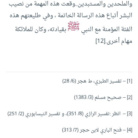
والملحدين والمستبدين..وقعت هذه المهمة من نصيب
البشر أتباع هذه الرسالة الخاتمة ، وفي طليعتهم هذه
ﷺ
الفئة المؤمنة مع النبي
بقيادته، وكان للملائكة
مهام أخرى.
[12]
[1] – تفسير الطبري، ط هجر (6/ 28)
[2]
– صحيح مسلم (3/ 1383)
[3]
– انظر :تفسير الرازي (8/ 351)، و تفسير النيسابوري (2/ 251)
[4]
– فتح الباري لابن حجر (7/ 313)