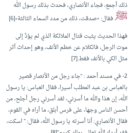
ذلك أجمع، فجاء الأنصاري، فحدث بذلك رسول الله
ﷺ
، فقال: «صدقت، ذلك من مدد السماء الثالثة»
[6]
فهذا الحديث يثبت قتال الملائكة الذي لم يؤدِّ إلى
موت الرجل، فالكلام عن خطم الأنف، وهو إحداث أثر
مثل الكي بالأنف فقط.
[7]
2- في مسند أحمد : “جاء رجل من الأنصار قصير
بالعباس بن عبد المطلب أسيرا، فقال العباس: يا رسول
الله، إن هذا والله ما أسرني، لقد أسرني رجل أجلح، من
أحسن الناس وجها، على فرس أبلق، ما أراه في القوم،
فقال الأنصاري: أنا أسرته يا رسول الله، فقال: ” اسكت،
فقد أيدك الله تعالى بملك كريم”
[8]