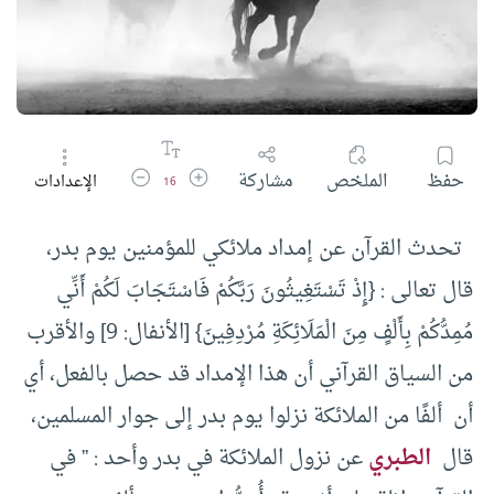
زيادة حجم الخط
تقليل حجم الخط
حفظ
الملخص
مشاركة
الإعدادات
16
تحدث القرآن عن إمداد ملائكي للمؤمنين يوم بدر،
قال تعالى : {إِذْ تَسْتَغِيثُونَ رَبَّكُمْ فَاسْتَجَابَ لَكُمْ أَنِّي
مُمِدُّكُمْ بِأَلْفٍ مِنَ الْمَلَائِكَةِ مُرْدِفِينَ} [الأنفال: 9] والأقرب
من السياق القرآني أن هذا الإمداد قد حصل بالفعل، أي
أن ألفًا من الملائكة نزلوا يوم بدر إلى جوار المسلمين،
قال
الطبري
عن نزول الملائكة في بدر وأحد : ” في