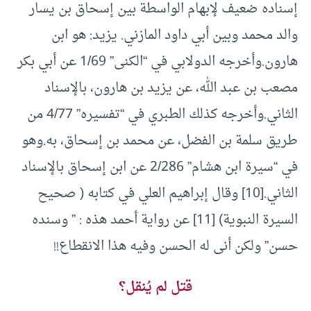
إسناده ضعيف لإبهام الواسطة بين إسحاق بن يسار
والد محمد وبين أبي داود المازني. يزيد: هو ابن
هارون.وأخرجه الدولابي في “الكنى” 1/69 عن أبي بكر
مصعب بن عبد الله، عن يزيد بن هارون، بالإسناد
الثاني.وأخرجه كذلك الطبري في “تفسيره” 4/77 من
طريق سلمة بن الفضل، عن محمد بن إسحاق، به.وهو
في “سيرة ابن هشام” 2/286 عن ابن إسحاق بالإسناد
الثاني.
[10]
وقال إبراهيم العلي في كتابه ( صحيح
السيرة النبوية)
[11]
عن رواية أحمد هذه : ” وسنده
حسن” ولكن أنى له الحسن وفيه هذا الانقطاع!!
قتل لم يُنقل؟