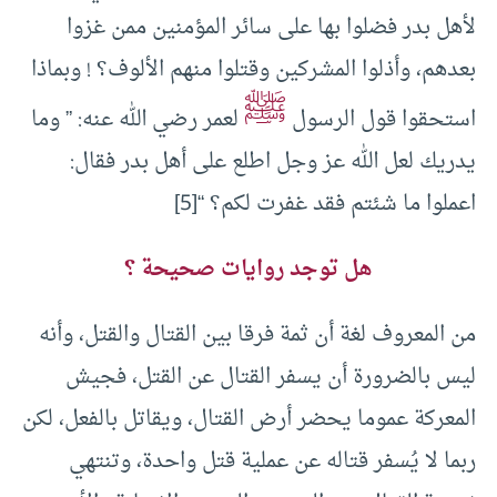
لأهل بدر فضلوا بها على سائر المؤمنين ممن غزوا
بعدهم، وأذلوا المشركين وقتلوا منهم الألوف؟ ! وبماذا
ﷺ
استحقوا قول الرسول
لعمر رضي الله عنه: ” وما
يدريك لعل الله عز وجل اطلع على أهل بدر فقال:
اعملوا ما شئتم فقد غفرت لكم؟ “
[5]
هل توجد روايات صحيحة ؟
من المعروف لغة أن ثمة فرقا بين القتال والقتل، وأنه
ليس بالضرورة أن يسفر القتال عن القتل، فجيش
المعركة عموما يحضر أرض القتال، ويقاتل بالفعل، لكن
ربما لا يُسفر قتاله عن عملية قتل واحدة، وتنتهي