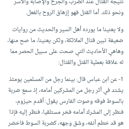
نتيجة القتال عند الضرب والجرح والإصابة والأسر
ونحو ذلك. أما القتل فهو إزهاق الروح بالفعل.
ولا يعنينا ما يورده أهل السير والحديث من روايات
ضعيفة تبين قتال الملائكة، ولكن يعنينا، ما صح منها،
وهاهي الأحاديث التي صحت على سبيل الحصر مما
له علاقة بعملية القتل والقتال:
1- عن ابن عباس قال: بينما رجل من المسلمين يومئذ
يشتد في أثر رجل من المشركين أمامه، إذ سمع ضربة
بالسوط فوقه وصوت الفارس يقول: أقدم حيزوم،
فنظر إلى المشرك أمامه فخر مستلقيا، فنظر إليه فإذا
هو قد خطم أنفه، وشق وجهه، كضربة السوط فاخضر