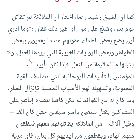
كما أن الشيخ رشيد رضا، اختار أن الملائكة لم تقاتل
يوم بدر، وشنَّع على من رأى غير ذلك فقال : “وما أدري
أين يضع بعض العلماء عقولهم عندما يغترون ببعض
الظواهر وبعض الروايات الغريبة التي يردها العقل، ولا
يثبتها ما له قيمة من النقل. فإذا كان تأييد الله
للمؤمنين بالتأييدات الروحانية التي تضاعف القوة
المعنوية، وتسهيله لهم الأسباب الحسية كإنزال المطر،
وما كان له من الفوائد لم يكن كافيا لنصره إياهم على
المشركين بقتل سبعين وأسر سبعين حتى كان ألف –
وقيل آلاف – من الملائكة يقاتلونهم معهم فيفلقون
منهم الهام، ويقطعون من أيديهم كل بنان، فأي مزية