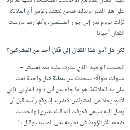
هيئة القتال عدد من الأحاديث الصحيحة، لكنها لم تزد
على هذا القدر؛ ولذلك فنحن نعتقد ونؤمن أن الملائكة
نزلت يووم بدر إلى جوار المسلمين، وأنها ربما مارست
القتال أحيانا.
لكن هل أدى هذا القتال إلى قتل أحد من المشركين؟
الحديث الوحيد الذي عثرت عليه بعد تفتيش –
سنوات طوالًا- يتحدث عن عملية قتل واحدة تمت
على يد الملائكة، هو ما جاء عن أبي داود المازني: (إني
لأتبع رجلا من المشركين لأضربه إذ وقع رأسه قبل أن
يصل إليه سيفي فعرفت أنه قتله غيري) والحديث
ضعفه الأرناؤوط في تعليقه على المسند، وقال : ”