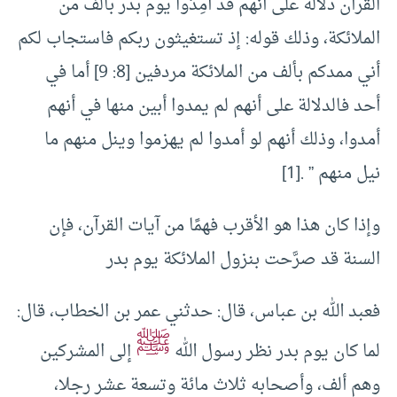
القرآن دلالة على أنهم قد أُمِدُّوا يوم بدر بألف من
الملائكة، وذلك قوله: إذ تستغيثون ربكم فاستجاب لكم
أني ممدكم بألف من الملائكة مردفين [8: 9] أما في
أحد فالدلالة على أنهم لم يمدوا أبين منها في أنهم
أمدوا، وذلك أنهم لو أمدوا لم يهزموا وينل منهم ما
نيل منهم ” .[1]
وإذا كان هذا هو الأقرب فهمًا من آيات القرآن، فإن
السنة قد صرَّحت بنزول الملائكة يوم بدر
فعبد الله بن عباس، قال: حدثني عمر بن الخطاب، قال:
ﷺ
لما كان يوم بدر نظر رسول الله
إلى المشركين
وهم ألف، وأصحابه ثلاث مائة وتسعة عشر رجلا،