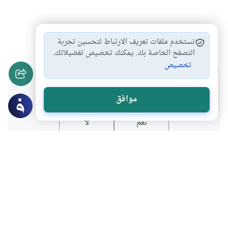
رمضان
بدر
سيرة
#
#
#
نستخدم ملفات تعريف الارتباط لتحسين تجربة
التصفح الخاصة بك. يمكنك تخصيص تفضيلاتك.
تخصيص
هل انتفعت بهذا المحتوى؟
موافق
نعم
لا
المحتوى والموارد المذكورة لا تعكس بالضرورة وجهة نظر
موقع "إسلام أون لاين".