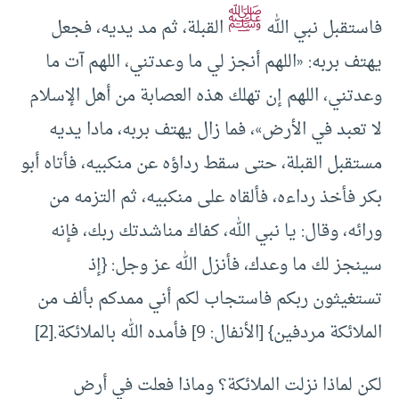
ﷺ
فاستقبل نبي الله
القبلة، ثم مد يديه، فجعل
يهتف بربه: «اللهم أنجز لي ما وعدتني، اللهم آت ما
وعدتني، اللهم إن تهلك هذه العصابة من أهل الإسلام
لا تعبد في الأرض»، فما زال يهتف بربه، مادا يديه
مستقبل القبلة، حتى سقط رداؤه عن منكبيه، فأتاه أبو
بكر فأخذ رداءه، فألقاه على منكبيه، ثم التزمه من
ورائه، وقال: يا نبي الله، كفاك مناشدتك ربك، فإنه
سينجز لك ما وعدك، فأنزل الله عز وجل: {إذ
تستغيثون ربكم فاستجاب لكم أني ممدكم بألف من
الملائكة مردفين} [الأنفال: 9] فأمده الله بالملائكة.
[2]
لكن لماذا نزلت الملائكة؟ وماذا فعلت في أرض