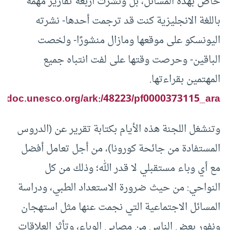
خاص بهذه المسائل، بل ونشرت أربعة تقارير مهمة
باللغة الانجليزية كنت قد ترجمت أحدها- نشرته
اليونسكو على موقعها ومازال منشورًا- ولخصت
الباقين- وحرصت وقتها على لفت انتباه جميع
المهتمين بقراءتها.
nesdoc.unesco.org/ark:/48223/pf0000373115_ara
وتنشغل اللجنة هذه الأيام بكتابة تقرير عن (الدروس
المستفادة من جائحة كورونا)، من أجل تعامل أفضل
مع أي وباء مستقبلي لا قدر الله؛ وذلك من كل
النواحي: من حيث ضرورة الاستعداد الطبي، ودراسة
المسائل الاجتماعية التي نجمت عنها مثل استهجان
ونفور بعض الناس من مصابي الوباء، وتأثر العلاقات