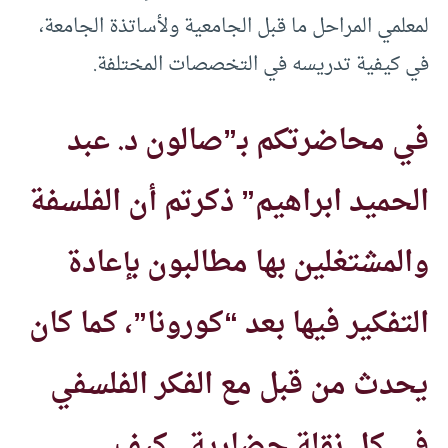
لمعلمي المراحل ما قبل الجامعية ولأساتذة الجامعة،
في كيفية تدريسه في التخصصات المختلفة.
في محاضرتكم بـ”صالون د. عبد
الحميد ابراهيم” ذكرتم أن الفلسفة
والمشتغلين بها مطالبون بإعادة
التفكير فيها بعد “كورونا”، كما كان
يحدث من قبل مع الفكر الفلسفي
في كل نقلة حضارية.. كيف