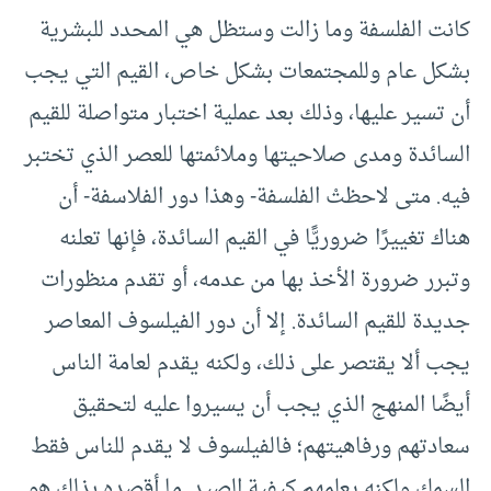
كانت الفلسفة وما زالت وستظل هي المحدد للبشرية
بشكل عام وللمجتمعات بشكل خاص، القيم التي يجب
أن تسير عليها، وذلك بعد عملية اختبار متواصلة للقيم
السائدة ومدى صلاحيتها وملائمتها للعصر الذي تختبر
فيه. متى لاحظتْ الفلسفة- وهذا دور الفلاسفة- أن
هناك تغييرًا ضروريًّا في القيم السائدة، فإنها تعلنه
وتبرر ضرورة الأخذ بها من عدمه، أو تقدم منظورات
جديدة للقيم السائدة. إلا أن دور الفيلسوف المعاصر
يجب ألا يقتصر على ذلك، ولكنه يقدم لعامة الناس
أيضًا المنهج الذي يجب أن يسيروا عليه لتحقيق
سعادتهم ورفاهيتهم؛ فالفيلسوف لا يقدم للناس فقط
السمك ولكنه يعلمهم كيفية الصيد. ما أقصده بذلك هو