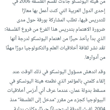
من هيئة اليونسكو جاءت لقسم الفلسفة 2006 في
إحدى الدول العربية التي كنت أعمل بها معارًا
للتدريس فيها، تطلب المشاركة بورقة حول مدى
ضرورة الاهتمام بتدريس هذا الفرع من فروع الفلسفة؛
الذي بدأ يأخذ حيزًا من اهتمام اليونسكو لدرجة أنها
تعُد نشر ثقافة أخلاقيات العلم والتكنولوجيا دورًا مهمًّا
من أدوارها.
وقد اندهش مسؤول اليونسكو في ذلك الوقت عند
إلقاء كلمتي بالمؤتمر الذي نظمته هيئة اليونسكو في
مسقط بدولة عمان، عندما عرف أني أُدرّس أخلاقيات
البيولوجيا كجزء من مقرر “مدخل إلى الفلسفة” منذ
2004. لقيتْ الورقة استحسانًا جيدًا، وكانت بداية