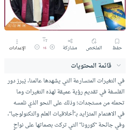
زيادة حجم الخط
تقليل حجم الخط
حفظ
الملخص
مشاركة
الإعدادات
16
قائمة المحتويات
في التغيرات المتسارعة التي يشهدها عالمنا، يَبرز دور
الفلسفة في تقديم رؤية عميقة لهذه التغيرات وما
تحمله من مستجدات؛ وذلك على النحو الذي نلمسه
في الاهتمام المتزايد بـ”أخلاقيات العلم والتكنولوجيا”،
وفي جائحة “كورونا” التي تركت بصماتها على نواحٍ