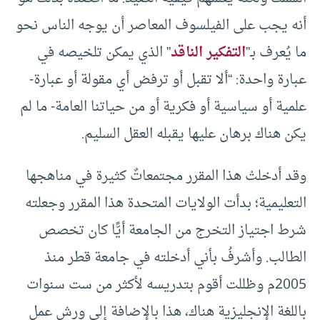
أنه يجب على الفيلسوف المعاصر أن يوجه الناس نحو
ما يُعرف بـ”
التفكير الناقد
” الذي يمكن تلخيصه في
عبارة واحدة: “ألا تقبل أو ترفض أي مقولة أو عبارة-
علمية أو سياسية أو فكرية أو من حياتنا العامة- ما لم
يكن هناك برهان عليها يقبله العقل السليم.
وقد أدخلتْ هذا المقرر مجتمعاتٌ كثيرة في مناهجها
التعليمية؛ بدأت الولايات المتحدة هذا المقرر وجعلته
شرط اجتياز التخرج من الجامعة أيًّا كان تخصص
الطالب. وأشرفُ بأني أدخلته في جامعة قطر منذ
2005م وظللت أقوم بتدريسه لأكثر من ست سنوات
باللغة الإنجليزية هناك، هذا بالإضافة إلى ورش عمل