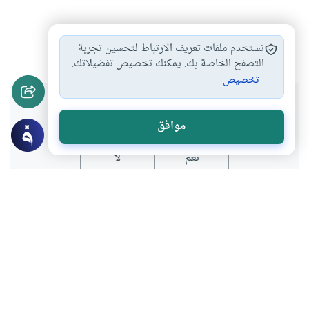
تفسير القرآن
#
نستخدم ملفات تعريف الارتباط لتحسين تجربة
التصفح الخاصة بك. يمكنك تخصيص تفضيلاتك.
تخصيص
هل انتفعت بهذا المحتوى؟
موافق
نعم
لا
عن الكاتب
مسعود صبري
لديه 229 مقالة
باحث في الموسوعة الفقهية الكويتية ومحاضر بكلية الشريعة