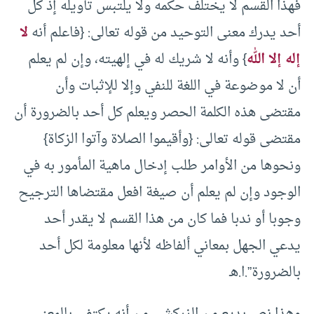
فهذا القسم لا يختلف حكمه ولا يلتبس تأويله إذ كل
أحد يدرك معنى التوحيد من قوله تعالى: {فاعلم أنه
لا
إله إلا الله
} وأنه لا شريك له في إلهيته، وإن لم يعلم
أن لا موضوعة في اللغة للنفي وإلا للإثبات وأن
مقتضى هذه الكلمة الحصر ويعلم كل أحد بالضرورة أن
مقتضى قوله تعالى: {وأقيموا الصلاة وآتوا الزكاة}
ونحوها من الأوامر طلب إدخال ماهية المأمور به في
الوجود وإن لم يعلم أن صيغة افعل مقتضاها الترجيح
وجوبا أو ندبا فما كان من هذا القسم لا يقدر أحد
يدعي الجهل بمعاني ألفاظه لأنها معلومة لكل أحد
بالضرورة”.ا.هـ
وهذا نص بديع من الزركشي من أنه يكتفى بالمعنى