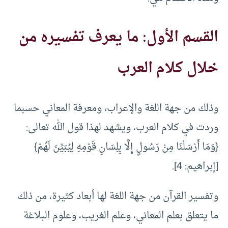
القسم الأول: ما يعرف تفسيره من
خلال كلام العرب
وذلك من جهة اللغة والإعراب، ومعرفة المعاني حسبما
وردت في كلام العرب، ويشهد لهذا قول الله تعالى:
{وَمَا أَرْسَلْنَا مِنْ رَسُولٍ إِلَّا بِلِسَانِ قَوْمِهِ لِيُبَيِّنَ لَهُمْ}
[إبراهيم: 4].
وتفسير القرآن من جهة اللغة لها أبعاد كثيرة، من ذلك
ما يتعلق بعلم المعاني، وعلم الغريب، وعلوم البلاغة