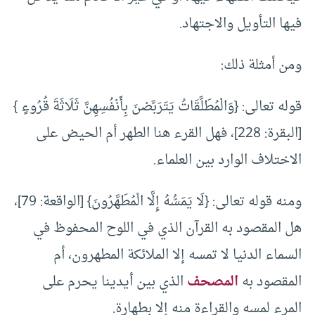
فيها التأويل والاجتهاد.
ومن أمثلة ذلك:
قوله تعالى: {وَالْمُطَلَّقَاتُ يَتَرَبَّصْنَ بِأَنْفُسِهِنَّ ثَلَاثَةَ قُرُوءٍ }
[البقرة: 228]، فهل القرء هنا الطهر أم الحيض على
الاختلاف الوارد بين العلماء.
ومنه قوله تعالى: {لَا يَمَسُّهُ إِلَّا الْمُطَهَّرُونَ} [الواقعة: 79]،
هل المقصود به القرآن الذي في اللوح المحفوظ في
السماء الدنيا لا تمسه إلا الملائكة المطهرون، أم
المقصود به
المصحف
الذي بين أيدينا يحرم على
المرء لمسه والقراءة منه إلا بطهارة.