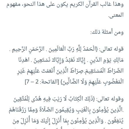
وهذا غالب القرآن الكريم يكون على هذا النحو، مفهوم
المعنى.
ومن أمثلة ذلك:
قوله تعالى: {الْحَمْدُ لِلَّهِ رَبِّ الْعَالَمِينَ . الرَّحْمَنِ الرَّحِيمِ .
مَالِكِ يَوْمِ الدِّينِ . إِيَّاكَ نَعْبُدُ وَإِيَّاكَ نَسْتَعِينُ . اهْدِنَا
الصِّرَاطَ الْمُسْتَقِيمَ.صِرَاطَ الَّذِينَ أَنْعَمْتَ عَلَيْهِمْ غَيْرِ
الْمَغْضُوبِ عَلَيْهِمْ وَلَا الضَّالِّينَ} [الفاتحة: 2 – 7]
وقوله تعالى: {ذَلِكَ الْكِتَابُ لَا رَيْبَ فِيهِ هُدًى لِلْمُتَّقِينَ
.الَّذِينَ يُؤْمِنُونَ بِالْغَيْبِ وَيُقِيمُونَ الصَّلَاةَ وَمِمَّا رَزَقْنَاهُمْ
يُنْفِقُونَ . وَالَّذِينَ يُؤْمِنُونَ بِمَا أُنْزِلَ إِلَيْكَ وَمَا أُنْزِلَ مِنْ