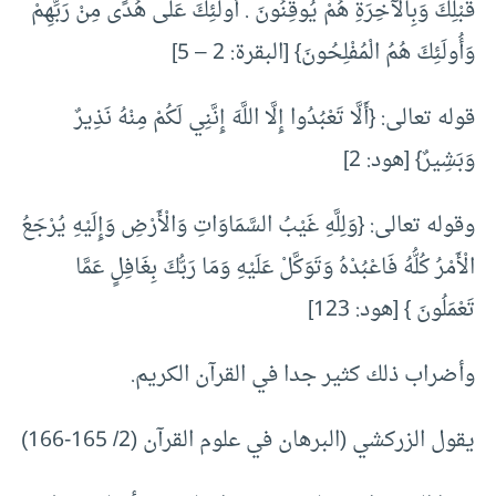
قَبْلِكَ وَبِالْآخِرَةِ هُمْ يُوقِنُونَ . أُولَئِكَ عَلَى هُدًى مِنْ رَبِّهِمْ
وَأُولَئِكَ هُمُ الْمُفْلِحُونَ} [البقرة: 2 – 5]
قوله تعالى: {أَلَّا تَعْبُدُوا إِلَّا اللَّهَ إِنَّنِي لَكُمْ مِنْهُ نَذِيرٌ
وَبَشِيرٌ} [هود: 2]
وقوله تعالى: {وَلِلَّهِ غَيْبُ السَّمَاوَاتِ وَالْأَرْضِ وَإِلَيْهِ يُرْجَعُ
الْأَمْرُ كُلُّهُ فَاعْبُدْهُ وَتَوَكَّلْ عَلَيْهِ وَمَا رَبُّكَ بِغَافِلٍ عَمَّا
تَعْمَلُونَ } [هود: 123]
وأضراب ذلك كثير جدا في القرآن الكريم.
يقول الزركشي (البرهان في علوم القرآن (2/ 165-166)