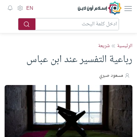
إسلام أون لاين
EN
الرئيسية
شريعة
رباعية التفسير عند ابن عباس
مسعود صبري