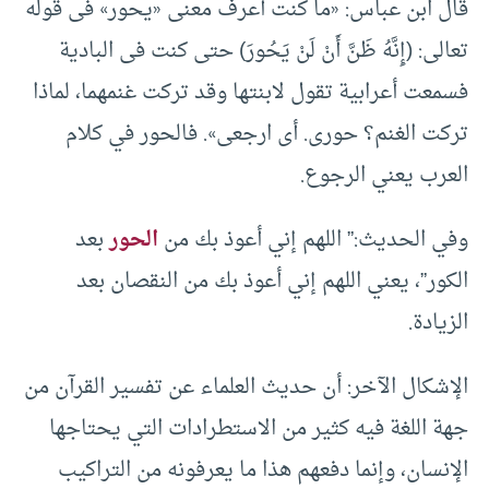
قال ابن عباس: «ما كنت أعرف معنى «يحور» فى قوله
تعالى: (إِنَّهُ ظَنَّ أَنْ لَنْ يَحُورَ) حتى كنت فى البادية
فسمعت أعرابية تقول لابنتها وقد تركت غنمهما، لماذا
تركت الغنم؟ حورى. أى ارجعى». فالحور في كلام
العرب يعني الرجوع.
وفي الحديث:” اللهم إني أعوذ بك من
الحور
بعد
الكور”، يعني اللهم إني أعوذ بك من النقصان بعد
الزيادة.
الإشكال الآخر: أن حديث العلماء عن تفسير القرآن من
جهة اللغة فيه كثير من الاستطرادات التي يحتاجها
الإنسان، وإنما دفعهم هذا ما يعرفونه من التراكيب