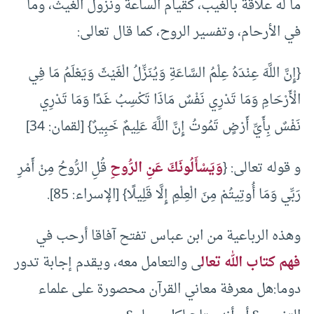
ما له علاقة بالغيب، كقيام الساعة ونزول الغيث، وما
في الأرحام، وتفسير الروح، كما قال تعالى:
{إِنَّ اللَّهَ عِنْدَهُ عِلْمُ السَّاعَةِ وَيُنَزِّلُ الْغَيْثَ وَيَعْلَمُ مَا فِي
الْأَرْحَامِ وَمَا تَدْرِي نَفْسٌ مَاذَا تَكْسِبُ غَدًا وَمَا تَدْرِي
نَفْسٌ بِأَيِّ أَرْضٍ تَمُوتُ إِنَّ اللَّهَ عَلِيمٌ خَبِيرٌ} [لقمان: 34]
و قوله تعالى: {
وَيَسْأَلُونَكَ عَنِ الرُّوحِ
قُلِ الرُّوحُ مِنْ أَمْرِ
رَبِّي وَمَا أُوتِيتُمْ مِنَ الْعِلْمِ إِلَّا قَلِيلًا} [الإسراء: 85].
وهذه الرباعية من ابن عباس تفتح آفاقا أرحب في
فهم كتاب الله تعال
ى والتعامل معه، ويقدم إجابة تدور
دوما:هل معرفة معاني القرآن محصورة على علماء