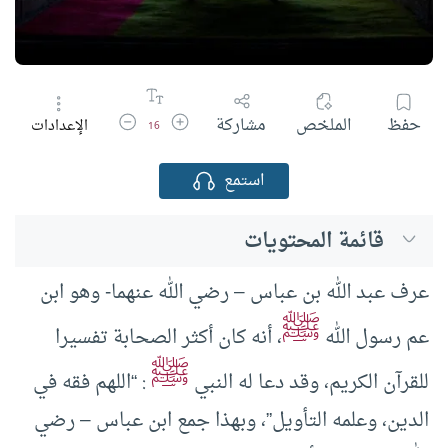
زيادة حجم الخط
تقليل حجم الخط
حفظ
الملخص
مشاركة
الإعدادات
16
استمع
قائمة المحتويات
عرف عبد الله بن عباس – رضي الله عنهما- وهو ابن
ﷺ
عم رسول الله
، أنه كان أكثر الصحابة تفسيرا
ﷺ
للقرآن الكريم، وقد دعا له النبي
: “اللهم فقه في
الدين، وعلمه التأويل”، وبهذا جمع ابن عباس – رضي