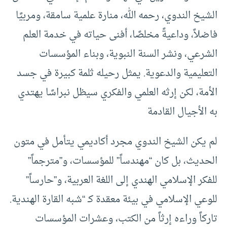
الشيخ الندوي، رحمه الله، منارة علمية سامقة، ومربيًا
فاضلاً، وداعيةً مخلصًا، أفنى حياته في خدمة العلم
الشرعي، ونشر السنة النبوية، وبناء المؤسسات
التعليمية والدعوية. يمثل رحيله ثلمة كبيرة في جسد
الأمة، لكن إرثه العلمي والفكري سيظل نبراسًا يهتدي
به الأجيال القادمة
لم يكن الشيخ الندوي مجرد أكاديمي يتأمل في متون
الحديث، بل كان “مهندساً” للمؤسسات، و”مترجماً”
للفكر الإسلامي الهندي إلى اللغة العربية، و”حارساً”
للوعي الإسلامي في بيئة معقدة كـ “شبه القارة الهندية.
تاركاً وراءه إرثاً من الكتب، وعشرات المؤسسات