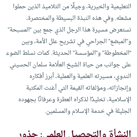
التعليمية والخيرية، وجيلًا من التلاميذ الذين حملوا
مشعله. وفي هذه النبذة البسيطة والمختصرة،
نستعرض مسيرة هذا الرجل الذي جمع بين “المسبحة”
و”المبضع” الجراحي في تشريح علل الأمة، وبين
“المخطوطة” و”المؤسسة” الحديثة. كمات نسلط الضوء
على جوانب من حياة الشيخ العلّامة سلمان الحسيني
الندوي، مسيرته العلمية والعملية، أبرز أفكاره
وإنجازاته، ومؤلفاته القيمة التي أغنت المكتبة
الإسلامية، تخليدًا لذكراه العطرة وعرفانًا بجهوده
الجليلة في خدمة الإسلام والمسلمين.
النشأة والتحصيل العلمي: جذور