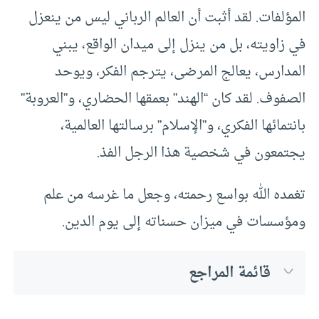
المؤلفات. لقد أثبت أن العالم الرباني ليس من ينعزل
في زاويته، بل من ينزل إلى ميدان الواقع، يبني
المدارس، يعالج المرضى، يترجم الفكر، ويوحد
الصفوف. لقد كان “الهند” بعمقها الحضاري، و”العروبة”
بانتمائها الفكري، و”الإسلام” برسالتها العالمية،
يجتمعون في شخصية هذا الرجل الفذ.
تغمده الله بواسع رحمته، وجعل ما غرسه من علم
ومؤسسات في ميزان حسناته إلى يوم الدين.
قائمة المراجع