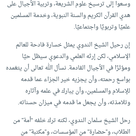
وسعوا إلى ترسيخ علوم الشريعة، وتربية الأجيال على
هدي القرآن الكريم والسنة النبوية، وخدمة المسلمين
علميًا وتربويًا واجتماعيًا.
إن رحيل الشيخ الندوي يمثل خسارة فادحة للعالم
الإسلامي، لكن إرثه العلمي والدعوي سيظل حيًا
ومؤثرًا في الأجيال القادمة. نسأل الله تعالى أن يتغمده
بواسع رحمته، وأن يجزيه خير الجزاء عما قدمه
للإسلام والمسلمين، وأن يبارك في علمه وآثاره
وتلامذته، وأن يجعل ما قدمه في ميزان حسناته.
رحل الشيخ سلمان الندوي، لكنه ترك خلفه “أمة” من
الطلاب، و”حضارة” من المؤسسات، و”مكتبة” من