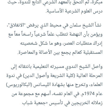
مبكرة، ثم التحق بالمعهد الشرعي التابع للندوة، حيث
درس العلوم الشرعية الأساسية.
نشأ الشيخ سلمان في محيط الذي يرفض “الانغلاق”،
ويؤمن بأن النهضة تتطلب علماً شرعياً راسخاً معاً مع
إدراك متطلبات العصر، وهو ما شكل شخصيته
المستقبلية كعالم يجمع بين الأصالة والمعاصرة.
واصل الشيخ الندوي مسيرته التعليمية بانتقاله إلى
المرحلة العالية (كلية الشريعة وأصول الدين) في ندوة
العلماء، وتخرج منها بشهادة الليسانس (البكالوريوس)
عام 1974م. في العام نفسه، أسهم مع مجموعة من
زملائه الخريجين في تأسيس «جمعية شباب