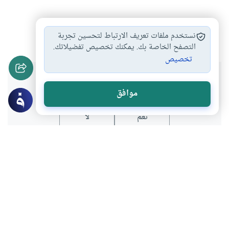
السعودية
الفكر النقدي
أدباء
#
#
#
نستخدم ملفات تعريف الارتباط لتحسين تجربة
التصفح الخاصة بك. يمكنك تخصيص تفضيلاتك.
تخصيص
هل انتفعت بهذا المحتوى؟
موافق
نعم
لا
المحتوى والموارد المذكورة لا تعكس بالضرورة وجهة نظر
موقع "إسلام أون لاين".