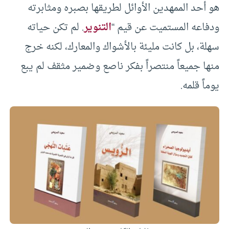
هو أحد الممهدين الأوائل لطريقها بصبره ومثابرته
ودفاعه المستميت عن قيم “
التنوير
. لم تكن حياته
سهلة، بل كانت مليئة بالأشواك والمعارك، لكنه خرج
منها جميعاً منتصراً بفكر ناصع وضمير مثقف لم يبع
يوماً قلمه.