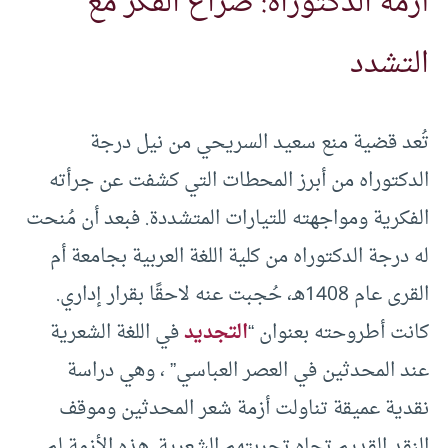
أزمة الدكتوراه: صراع الفكر مع
التشدد
تُعد قضية منع سعيد السريحي من نيل درجة
الدكتوراه من أبرز المحطات التي كشفت عن جرأته
الفكرية ومواجهته للتيارات المتشددة. فبعد أن مُنحت
له درجة الدكتوراه من كلية اللغة العربية بجامعة أم
القرى عام 1408هـ، حُجبت عنه لاحقًا بقرار إداري.
كانت أطروحته بعنوان “
التجديد
في اللغة الشعرية
عند المحدثين في العصر العباسي” ، وهي دراسة
نقدية عميقة تناولت أزمة شعر المحدثين وموقف
النقد القديم تجاه تجربتهم الشعرية. هذه الأزمة لم