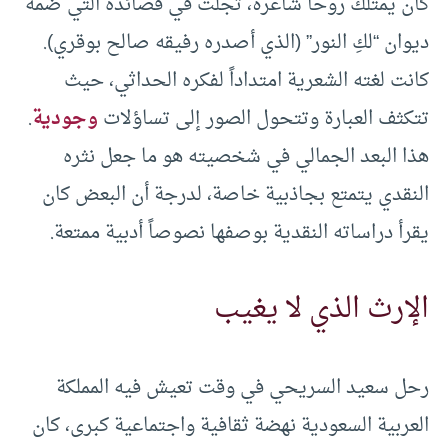
كان يمتلك روحاً شاعرة، تجلت في قصائده التي ضمه
ديوان “لكِ النور” (الذي أصدره رفيقه صالح بوقري).
كانت لغته الشعرية امتداداً لفكره الحداثي، حيث
تتكثف العبارة وتتحول الصور إلى تساؤلات
وجودية
.
هذا البعد الجمالي في شخصيته هو ما جعل نثره
النقدي يتمتع بجاذبية خاصة، لدرجة أن البعض كان
يقرأ دراساته النقدية بوصفها نصوصاً أدبية ممتعة.
الإرث الذي لا يغيب
رحل سعيد السريحي في وقت تعيش فيه المملكة
العربية السعودية نهضة ثقافية واجتماعية كبرى، كان