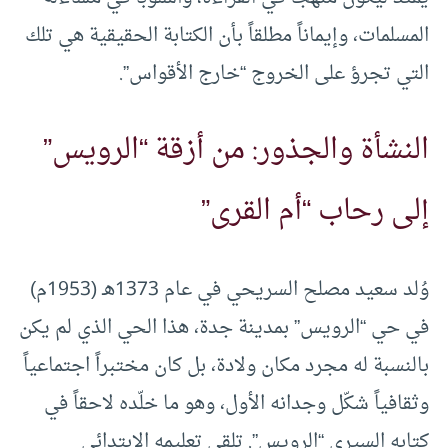
المسلمات، وإيماناً مطلقاً بأن الكتابة الحقيقية هي تلك
التي تجرؤ على الخروج “خارج الأقواس”.
النشأة والجذور: من أزقة “الرويس”
إلى رحاب “أم القرى”
وُلد سعيد مصلح السريحي في عام 1373هـ (1953م)
في حي “الرويس” بمدينة جدة، هذا الحي الذي لم يكن
بالنسبة له مجرد مكان ولادة، بل كان مختبراً اجتماعياً
وثقافياً شكّل وجدانه الأول، وهو ما خلّده لاحقاً في
كتابه السيري “الرويس”. تلقى تعليمه الابتدائي