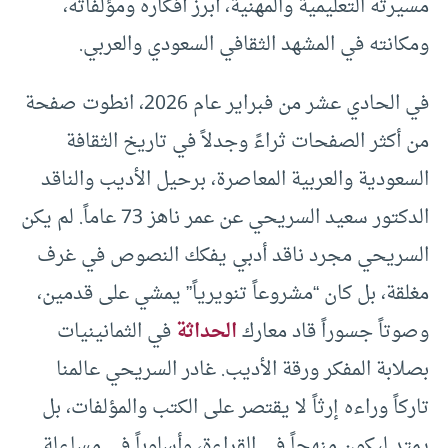
مسيرته التعليمية والمهنية، أبرز أفكاره ومؤلفاته،
ومكانته في المشهد الثقافي السعودي والعربي.
في الحادي عشر من فبراير عام 2026، انطوت صفحة
من أكثر الصفحات ثراءً وجدلاً في تاريخ الثقافة
السعودية والعربية المعاصرة، برحيل الأديب والناقد
الدكتور سعيد السريحي عن عمر ناهز 73 عاماً. لم يكن
السريحي مجرد ناقد أدبي يفكك النصوص في غرف
مغلقة، بل كان “مشروعاً تنويرياً” يمشي على قدمين،
وصوتاً جسوراً قاد معارك
الحداثة
في الثمانينيات
بصلابة المفكر ورقة الأديب. غادر السريحي عالمنا
تاركاً وراءه إرثاً لا يقتصر على الكتب والمؤلفات، بل
يمتد ليكون منهجاً في القراءة، وأسلوباً في مساءلة