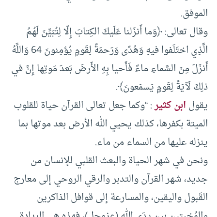
الموفق.
وقال تعالى: ﴿وَما أَنزَلنا عَلَيكَ الكِتابَ إِلّا لِتُبَيِّنَ لَهُمُ
الَّذِي اختَلَفوا فيهِ وَهُدًى وَرَحمَةً لِقَومٍ يُؤمِنونَ 64 وَاللَّهُ
أَنزَلَ مِنَ السَّماءِ ماءً فَأَحيا بِهِ الأَرضَ بَعدَ مَوتِها إِنَّ في
ذلِكَ لَآيَةً لِقَومٍ يَسمَعونَ﴾.
يقول
ابن كثير
: “وكما جعل تعالى القرآن حياة للقلوب
الميتة بكفرها، كذلك يحيي الله الأرض بعد موتها بما
ينزله عليها من السماء من ماء.
ونحن في شهر الحياة والبعث القلبي للإنسان من
جديد، شهر القرآن والتدبر والرقي الروحي إلى معارج
القَبول واليقين، والمسارعة إلى قوافل الذاكرين
والمُخبتين بين يدَى الله (عزوجل)، فهذه هي الريادة