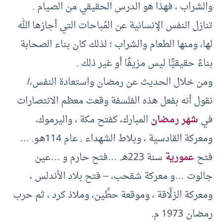
والشراب ، فهذا هو الدرس الحقيقي من الصيام .
تنازل النفس الإنسانية عن المُباحات التي أجازها الله
لها، ومنها الطعام والشراب ؛ لذلك كان بناء الصحابة
بناءً حقيقيًّا ليس مزيفًا أو غير ذلك .
ومن خلال الحديث عن رمضان واستعادة النفس،/
نقول أنه بفعل هذه الفلسفة وقعت معظم الانتصارات
في
شهر رمضان
المبارك، كفتح مكة ، واليرموك،
ومعركة القادسية ، وبلاط الشهداء . عام 114هـو. …
فتح
عمورية
سنة 223هـ. …فتح حارم و …عين
جالوت …و معركة شقحب، – فتح بلاد الأندلس ،
ومعركة الزلَّاقة ، وموقعة حطِّين، وملاذ كرد ، ثم حرب
رمضان 1973 م.