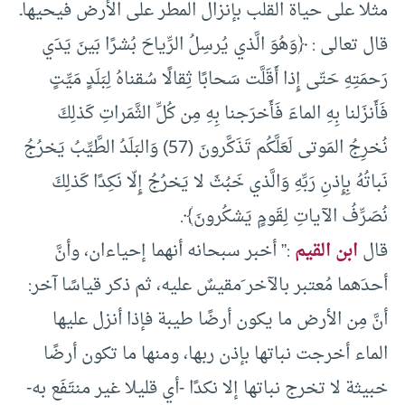
مثلا على حياة القلب بإنزال المطر على الأرض فيحيهاـ
قال تعالى : ﴿وَهُوَ الَّذي يُرسِلُ الرِّياحَ بُشرًا بَينَ يَدَي
رَحمَتِهِ حَتّى إِذا أَقَلَّت سَحابًا ثِقالًا سُقناهُ لِبَلَدٍ مَيِّتٍ
فَأَنزَلنا بِهِ الماءَ فَأَخرَجنا بِهِ مِن كُلِّ الثَّمَراتِ كَذلِكَ
نُخرِجُ المَوتى لَعَلَّكُم تَذَكَّرونَ (57) وَالبَلَدُ الطَّيِّبُ يَخرُجُ
نَباتُهُ بِإِذنِ رَبِّهِ وَالَّذي خَبُثَ لا يَخرُجُ إِلّا نَكِدًا كَذلِكَ
نُصَرِّفُ الآياتِ لِقَومٍ يَشكُرونَ﴾.
قال
ابن القيم
:” أخبر سبحانه أنهما إحياءان، وأنَّ
أحدَهما مُعتبر بالآخر َمقيسٌ عليه، ثم ذكر قياسًا آخر:
أنَّ مِن الأرض ما يكون أرضًا طيبة فإذا أنزل عليها
الماء أخرجت نباتها بإذن ربها، ومنها ما تكون أرضًا
خبيثة لا تخرج نباتها إلا نكدًا -أي قليلا غير منتَفَع به-