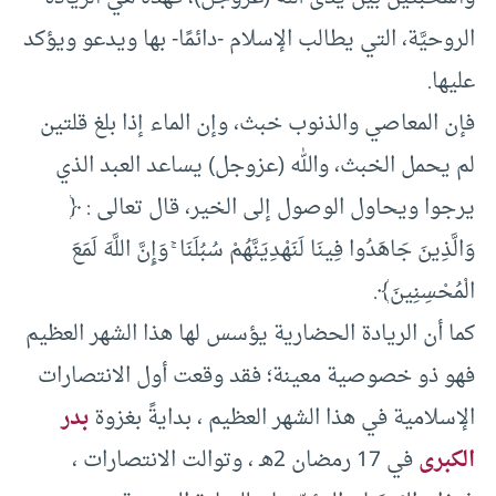
الروحيَّة، التي يطالب الإسلام -دائمًا- بها ويدعو ويؤكد
عليها.
فإن المعاصي والذنوب خبث، وإن الماء إذا بلغ قلتين
لم يحمل الخبث، والله (عزوجل) يساعد العبد الذي
يرجوا ويحاول الوصول إلى الخير، قال تعالى : ﴿
وَالَّذِينَ جَاهَدُوا فِينَا لَنَهْدِيَنَّهُمْ سُبُلَنَا ۚ وَإِنَّ اللَّهَ لَمَعَ
الْمُحْسِنِينَ﴾.
كما أن الريادة الحضارية يؤسس لها هذا الشهر العظيم
فهو ذو خصوصية معينة؛ فقد وقعت أول الانتصارات
الإسلامية في هذا الشهر العظيم ، بدايةً بغزوة
بدر
الكبرى
في 17 رمضان 2هـ ، وتوالت الانتصارات ،