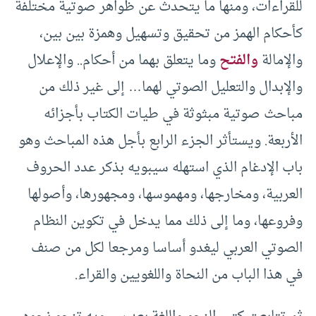
للقراءات، ومنها ما يتحدث عن ظواهر صوتية مختلفة
كأحكام الهمز من تحقيق وتسهيل وهمزة بين بين،
والإمالة
والفتح
وما يتعلق بهما من أحكام.. والإعلال
والإبدال والتعليل الصوتي لهما… إلى غير ذلك من
مباحث صوتية مبثوثة في طيات الكتاب بأجزائه
الأربعة. ويستأثر الجزء الرابع بأجل هذه المباحث وهو
باب الإدغام الذي استهله سيبويه بذكر عدد الحروف
العربية، ومخارجها، ومهموسها، ومجهورها، وأصولها
وفروعها، وما إلى ذلك مما يدخل في تكوين النظام
الصوتي العربي ليغدو أساسا ومرجعا لكل من صنف
في هذا الباب من النحاة واللغويين والقراء.