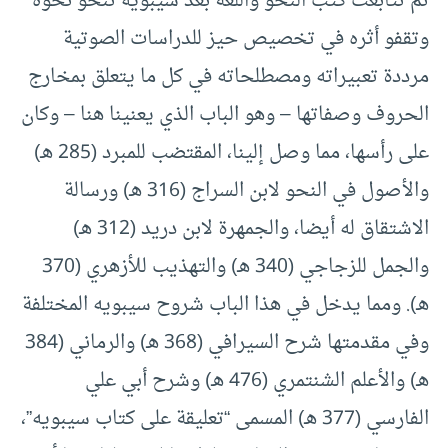
ثم تتابعت كتب النحو واللغة بعد سيبويه تنحو نحوه
وتقفو أثره في تخصيص حيز للدراسات الصوتية
مرددة تعبيراته ومصطلحاته في كل ما يتعلق بمخارج
الحروف وصفاتها – وهو الباب الذي يعنينا هنا – وكان
على رأسها، مما وصل إلينا، المقتضب للمبرد (285 هـ)
والأصول في النحو لابن السراج (316 هـ) ورسالة
الاشتقاق له أيضا، والجمهرة لابن دريد (312 هـ)
والجمل للزجاجي (340 هـ) والتهذيب للأزهري (370
هـ). ومما يدخل في هذا الباب شروح سيبويه المختلفة
وفي مقدمتها شرح السيرافي (368 هـ) والرماني (384
هـ) والأعلم الشنتمري (476 هـ) وشرح أبي علي
الفارسي (377 هـ) المسمى “تعليقة على كتاب سيبويه”،