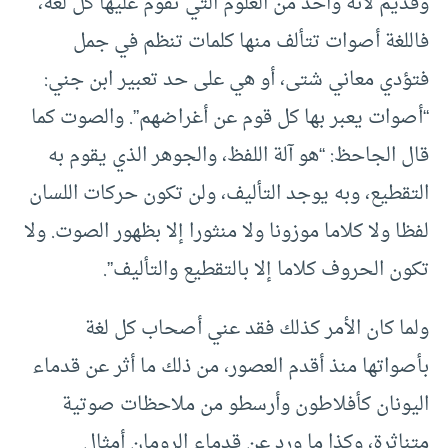
وقديم لأنه واحد من العلوم التي تقوم عليها كل لغة،
فاللغة أصوات تتألف منها كلمات تنظم في جمل
فتؤدي معاني شتى، أو هي على حد تعبير ابن جني:
“أصوات يعبر بها كل قوم عن أغراضهم”. والصوت كما
قال الجاحظ: “هو آلة اللفظ، والجوهر الذي يقوم به
التقطيع، وبه يوجد التأليف، ولن تكون حركات اللسان
لفظا ولا كلاما موزونا ولا منثورا إلا بظهور الصوت. ولا
تكون الحروف كلاما إلا بالتقطيع والتأليف”.
ولما كان الأمر كذلك فقد عني أصحاب كل لغة
بأصواتها منذ أقدم العصور، من ذلك ما أثر عن قدماء
اليونان كأفلاطون وأرسطو من ملاحظات صوتية
متناثرة، وكذا ما ورد عن قدماء الرومان أمثال