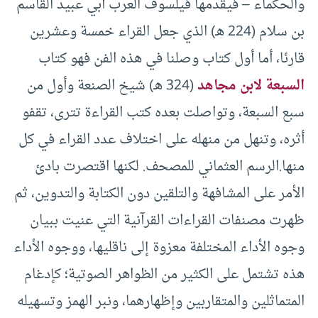
والحكماء – فيقدمها فيلسوف العرب أبي عبيد القاسم
بن سلام (224 هـ) الذي جعل القراء خمسة وعشرين
قارئا، أما أول كتاب وصلنا في هذه الفن فهو كتاب
السبعة لابن مجاهد
(324 هـ) شيخ الصنعة وأول من
سبع السبعة، وتواصلت بعده كتب القراءة تترى، تقفو
أثره، وتنهل من منهله على اختلاف عدد القراء في كل
منها.الرسم العثماني للمصحف. لكنها اقتصرت بادئ
الأمر على المشافهة والتلقين دون الكتابة والتدوين، ثم
ظهرت مصنفات القراءات القرآنية التي عنيت ببيان
وجوه الأداء المختلفة معزوة إلى ناقليها، ووجوه الأداء
هذه تشتمل على الكثير من الظواهر الصوتية؛ كإدغام
المتماثلين والمتقاربين وإظهارهما، ونبر الهمز وتسهيله