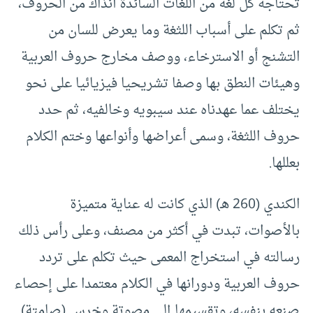
تحتاجه كل لغة من اللغات السائدة آنذاك من الحروف،
ثم تكلم على أسباب اللثغة وما يعرض للسان من
التشنج أو الاسترخاء، ووصف مخارج حروف العربية
وهيئات النطق بها وصفا تشريحيا فيزيائيا على نحو
يختلف عما عهدناه عند سيبويه وخالفيه، ثم حدد
حروف اللثغة، وسمى أعراضها وأنواعها وختم الكلام
بعللها.
الكندي (260 هـ) الذي كانت له عناية متميزة
بالأصوات، تبدت في أكثر من مصنف، وعلى رأس ذلك
رسالته في استخراج المعمى حيث تكلم على تردد
حروف العربية ودورانها في الكلام معتمدا على إحصاء
صنعه بنفسه، وتقسيمها إلى مصوتة وخرس (صامتة).