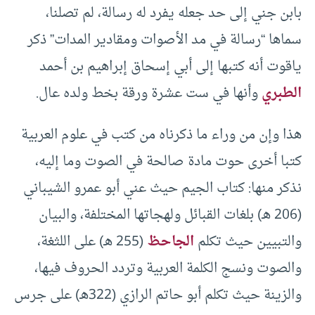
بابن جني إلى حد جعله يفرد له رسالة، لم تصلنا،
سماها “رسالة في مد الأصوات ومقادير المدات” ذكر
ياقوت أنه كتبها إلى أبي إسحاق إبراهيم بن أحمد
الطبري
وأنها في ست عشرة ورقة بخط ولده عال.
هذا وإن من وراء ما ذكرناه من كتب في علوم العربية
كتبا أخرى حوت مادة صالحة في الصوت وما إليه،
نذكر منها: كتاب الجيم حيث عني أبو عمرو الشيباني
(206 هـ) بلغات القبائل ولهجاتها المختلفة، والبيان
والتبيين حيث تكلم
الجاحظ
(255 هـ) على اللثغة،
والصوت ونسج الكلمة العربية وتردد الحروف فيها،
والزينة حيث تكلم أبو حاتم الرازي (322هـ) على جرس