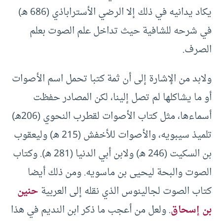
يكاد يدانيه في ذلك إلا الرضي الأستراباذي (686 هـ)
في شرحه للشافية حيث تداخل علم الصوت بعلم
الصرف.
ولابد من الإشارة إلى أن ثمة كتبا تحمل اسم الأصوات
أو ما يشاكلها لم تصل إلينا، لكن المصادر حفظت
أسماءها، مثل كتاب الأصوات لقطرب النحوي (206هـ)
تلميذ سيبويه، والأصوات للأخفش (215 هـ) وليعقوب
بن السكيت (246 هـ) ولابن أبي الدنيا (281 هـ). وكتاب
الصوت والبحة ليحيى بن ماسويه. ومن ذلك أيضا
كتاب الصوت لجالينوس الذي نقله إلى العربية
حنين
بن إسحاق
. ولعل من أعجب ما ذكر ابن النديم في هذا