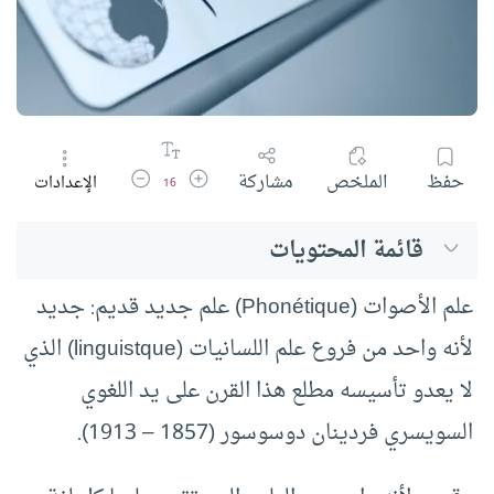
زيادة حجم الخط
تقليل حجم الخط
حفظ
الملخص
مشاركة
الإعدادات
16
قائمة المحتويات
علم الأصوات (Phonétique) علم جديد قديم: جديد
لأنه واحد من فروع علم اللسانيات (linguistque) الذي
لا يعدو تأسيسه مطلع هذا القرن على يد اللغوي
السويسري فردينان دوسوسور (1857 – 1913).