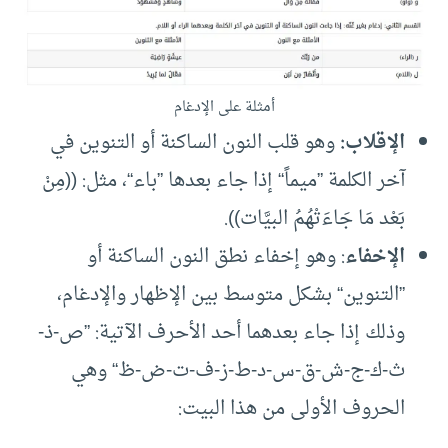
أمثلة على الإدغام
الإقلاب:
وهو قلب النون الساكنة أو التنوين في
آخر الكلمة ”ميماً“ إذا جاء بعدها ”باء“، مثل: ((مِنْ
بَعْد مَا جَاءَتْهُمُ البيَّات)).
الإخفاء
: وهو إخفاء نطق النون الساكنة أو
”التنوين“ بشكل متوسط بين الإظهار والإدغام،
وذلك إذا جاء بعدهما أحد الأحرف الآتية: ”ص-ذ-
ث-ك-ج-ش-ق-س-د-ط-ز-ف-ت-ض-ظ“ وهي
الحروف الأولى من هذا البيت: