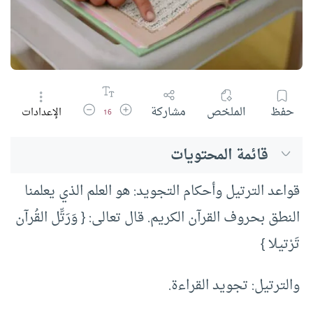
زيادة حجم الخط
تقليل حجم الخط
حفظ
الملخص
مشاركة
الإعدادات
16
قائمة المحتويات
قواعد الترتيل وأحكام التجويد: هو العلم الذي يعلمنا
النطق بحروف القرآن الكريم. قال تعالى: { وَرَتِّل القُرآن
تَرْتيلا }
والترتيل: تجويد القراءة.