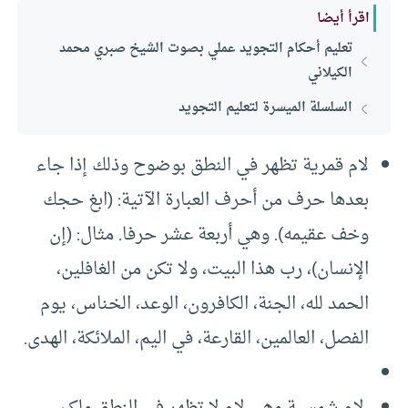
اقرأ أيضا
تعليم أحكام التجويد عملي بصوت الشيخ صبري محمد
الكيلاني
السلسلة الميسرة لتعليم التجويد
لام قمرية تظهر في النطق بوضوح وذلك إذا جاء
بعدها حرف من أحرف العبارة الآتية: (ابغ حجك
وخف عقيمه). وهي أربعة عشر حرفا. مثال: (إن
الإنسان)، رب هذا البيت، ولا تكن من الغافلين،
الحمد لله، الجنة، الكافرون، الوعد، الخناس، يوم
الفصل، العالمين، القارعة، في اليم، الملائكة، الهدى.
لام شمسية وهي لام لا تظهر في النطق ولكن