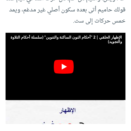
قولك حاميم أتى بعده سكون أصلي غير مدغم، ويمد
خمس حركات إلى ست.
الإظهار الحلقي | 2 "أحكام النون الساكنة والتنوين" (سلسلة أحكام التلاوة
والتجويد)
أعدها فتحي أحمد الخُولي