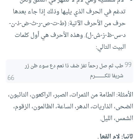
تدغم في الحرف الذي يليها وذلك إذا جاء بعدها
حرف من الأحرف الآتية: (ط-ت-ص-ر-ث-ض-ذ-ن-
د-س-ظ-ز-ش-ل). وهذه الأحرف هي أول كلمات
البيت التالي:
طب ثم صل رحماً تفز ضف ذا نعم دع سوء ظن زر 
شريفا للكــــــــــــــــرم
الأمثلة: الطامة من الثمرات، الصبر، الراكعون، التائبون،
الضحى، الذاريات، الدهر، الساعة، الظالمون، الزقوم،
الشمس، الليل.
ثانيا: لام الفعل