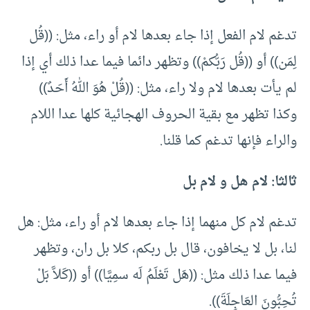
تدغم لام الفعل إذا جاء بعدها لام أو راء، مثل: ((قُل
لِمَن)) أو ((قُل رَبُّكمْ)) وتظهر دائما فيما عدا ذلك أي إذا
لم يأت بعدها لام ولا راء، مثل: ((قُلْ هُوَ اللهُ أَحَدٌ))
وكذا تظهر مع بقية الحروف الهجائية كلها عدا اللام
والراء فإنها تدغم كما قلنا.
ثالثا: لام هل و لام بل
تدغم لام كل منهما إذا جاء بعدها لام أو راء، مثل: هل
لنا، بل لا يخافون، قال بل ربكم، كلا بل ران، وتظهر
فيما عدا ذلك مثل: ((هَل تَعْلَمُ لَه سمِيَّا)) أو ((كَلاَّ بَلْ
تُحِبُّونَ العَاجِلَةَ)).