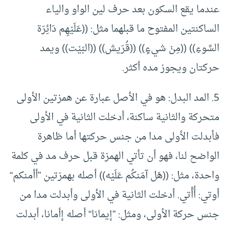
عندما يقع السكون بعد حرف لين الواو والياء
الساكنتين المفتوح ما قبلهما مثل: ((عَلَيْهِم دَائِرَة
السَّوءِ)) ((مِنْ شيءٍ)) ((قُرَيش)) ((البَيْت)) ويمد
حركتان ويجوز مده أكثر.
5. المد البدل: هو في الأصل عبارة عن همزتين الأولى
متحركة والثانية ساكنة، أدخلت الثانية في الأولى
فأبدلت الأولى مدا من جنس حركتها أما ظاهرة
الواضح لنا، فهو أن تأتي الهمزة قبل حرف مد في كلمة
واحدة، مثل: ((هَل آمَنكُم عَلَيْه)) أصله بهمزتين ”أأمنكم“
أوتي: أُأْتي. أدخلت الثانية في الأولى وأبدلت مدا من
جنس حركة الأولى، ومثل: ”إيمانا“ أصله إأمانا، أبدلت