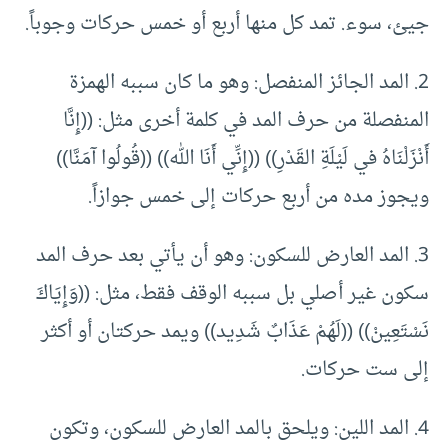
جيئ، سوء. تمد كل منها أربع أو خمس حركات وجوباً.
2. المد الجائز المنفصل: وهو ما كان سببه الهمزة
المنفصلة من حرف المد في كلمة أخرى مثل: ((إِنَّا
أَنْزَلْنَاهُ في لَيْلَةِ القَدْرِ)) ((إِنِّي أَنَا الله)) ((قُولُوا آمَنَّا))
ويجوز مده من أربع حركات إلى خمس جوازاً.
3. المد العارض للسكون: وهو أن يأتي بعد حرف المد
سكون غير أصلي بل سببه الوقف فقط، مثل: ((وَإِيَاكَ
نَسْتَعِينْ)) ((لَهُمْ عَذَابٌ شَدِيد)) ويمد حركتان أو أكثر
إلى ست حركات.
4. المد اللين: ويلحق بالمد العارض للسكون، وتكون