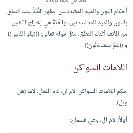
أمثلة على أحكام الإخفاء
أحكام النون والميم المشددتين. تظهر الغُنَّةُ عند النطق
بالنون والميم المتشددتين، والغُنَّةُ هي إخراج النَّفَسِ
من الأنف أثناء النطق، مثل قوله تعالى: ((مَلِكِ النَّاسِ))
و ((عَمَّ يتسَاءَلُونَ)).
اللامات السواكن
حكم اللامات السواكن. لام ال، لام الفعل، لامَا (هل
وبل).
أولاً: لام ال
، وهي قسمان: