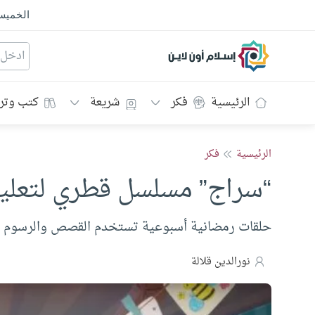
الخمي
إسلام أون لاين
الرئيسية
فكر
شريعة
كتب وتر
الرئيسية
فكر
“سراج” مسلسل قطري لتعليم 
حلقات رمضانية أسبوعية تستخدم القصص والرسوم لت
نورالدين قلالة