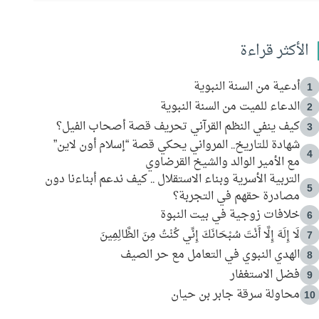
الأكثر قراءة
أدعية من السنة النبوية
1
الدعاء للميت من السنة النبوية
2
كيف ينفي النظم القرآني تحريف قصة أصحاب الفيل؟
3
شهادة للتاريخ.. المرواني يحكي قصة “إسلام أون لاين”
4
مع الأمير الوالد والشيخ القرضاوي
التربية الأسرية وبناء الاستقلال .. كيف ندعم أبناءنا دون
5
مصادرة حقهم في التجربة؟
خلافات زوجية في بيت النبوة
6
لَا إِلَهَ إِلَّا أَنْتَ سُبْحَانَكَ إِنِّي كُنْتُ مِنَ الظَّالِمِينَ
7
الهدي النبوي في التعامل مع حر الصيف
8
فضل الاستغفار
9
محاولة سرقة جابر بن حيان
10