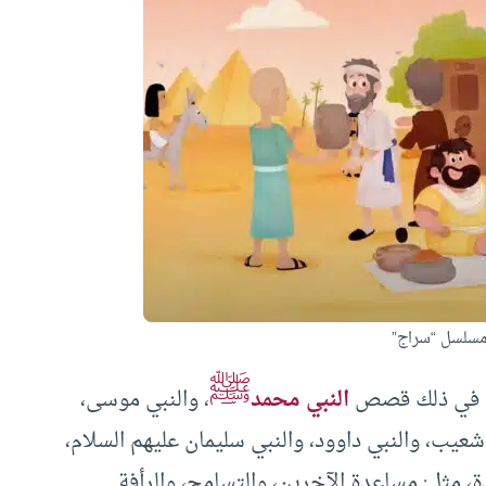
مسلسل “سراج”
ﷺ
ما في ذلك قصص
النبي محمد
، والنبي موسى،
شعيب، والنبي داوود، والنبي سليمان عليهم السلام،
 مثل: مساعدة الآخرين، والتسامح، والرأفة