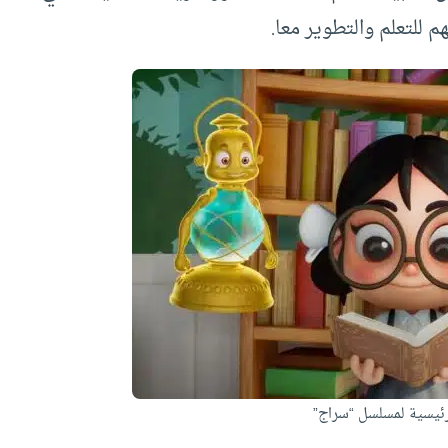
هم للتعلم والتطوير معا.
ئيسية لمسلسل “سراج”