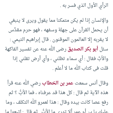
الرأي الأول الذي فسر به .‏
والإنسان إذا لم يكن متمكنا مما يقول ويرى لا ينبغي
أن يحمل القرآن على جهلة وسفهه ، فهو حرم مقدَّس
لا يقربه إلا العالمون الموقنون .‏ قال إبراهيم التيمي :‏
سئل
أبو بكر الصديق
رضى الله عنه عن تفسير الفاكهة
والأبِّ فقال :‏ أي سماء تظلني ، وأي أرض تقلني إذا
قلت فى كتاب الله ما لا أعلم .‏
وقال أنس سمعت
عمر بن الخطاب
رضي الله عنه قرأ
هذه الآية ثم قال :‏ كل هذا قد عرفناه ، فما الأبُّ ؟ ثم
رفع عصا كانت بيده وقال :‏ هذا لعمرو الله التكلف ، وما
عليك يا بن أم عمر ألا تدرى ما الأبُّ .‏ ثم قال :‏ اتبعوا ما