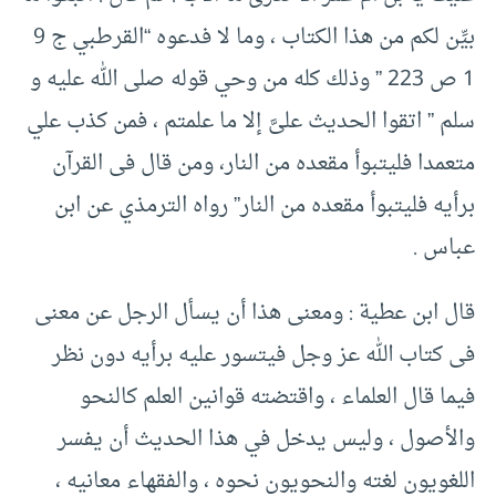
بيِّن لكم من هذا الكتاب ، وما لا فدعوه “القرطبي ج ‏9
‏1 ص ‏223 ” وذلك كله من وحي قوله صلى الله عليه و
سلم ” اتقوا الحديث علىَّ إلا ما علمتم ، فمن كذب علي
متعمدا فليتبوأ مقعده من النار، ومن قال فى القرآن
برأيه فليتبوأ مقعده من النار” رواه الترمذي عن ابن
عباس .‏
قال ابن عطية :‏ ومعنى هذا أن يسأل الرجل عن معنى
فى كتاب الله عز وجل فيتسور عليه برأيه دون نظر
فيما قال العلماء ، واقتضته قوانين العلم كالنحو
والأصول ، وليس يدخل في هذا الحديث أن يفسر
اللغويون لغته والنحويون نحوه ، والفقهاء معانيه ،