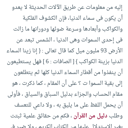
إليه من معلومات عن طريق الآلات الحديثة لا يعدو
أن يكون فى سماء الدنيا، فإن الكشوف الفلكية
والكواكب وأبعادها وسرعة ضوئها ودورانها ما زالت
فى إحدى السموات وهى الدنيا ، الشمس تبعد عن
الأرض ‏93 مليون ميل كما قال تعالى :‏ {‏ إنا زينا السماء
الدنيا بزينة الكواكب } ‏[‏ الصافات :‏ ‏6 ]‏ فهل يستطيعون
أن ينفذوا من أقطار السماء الدنيا كلها ثم يتطلعون
إلى بقية السموا ت ؟ على أن المقام ، كما ذكرت ، هو
مقام الحساب والجزاء بدليل السباق والسياق ، فأولى
أن يحمل اللفظ على ما يليق به ، ولا داعي للتعسف
وطلب
دليل من القرآن
، فكم من حقائق علمية ثبتت
بغير الاستدلال عليها من الكتاب الكريم ، ولا ضير فى