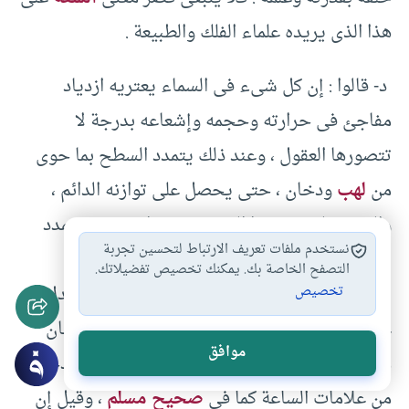
هذا الذى يريده علماء الفلك والطبيعة .‏
‏ د-‏ قالوا :‏ إن كل شىء فى السماء يعتريه ازدياد
مفاجئ فى حرارته وحجمه وإشعاعه بدرجة لا
تتصورها العقول ، وعند ذلك يتمدد السطح بما حوى
من
لهب
ودخان ، حتى يحصل على توازنه الدائم ،
والشمس لم تمر بهذا الدور بعد، فإذا مرت به وتمدد
نستخدم ملفات تعريف الارتباط لتحسين تجربة
سطحها الخارجى حتى وصل القمر يختل توازن
التصفح الخاصة بك. يمكنك تخصيص تفضيلاتك.
المجموعة الشمسية كلها، وذلك يوم القيامة ، ويدل
تخصيص
عليه قوله تعالى {‏ فارتقب يوم تأتى السماء بدخان
موافق
مبين }‏ [‏الدخان :‏ ‏10 ]‏ قال المفسرون :‏ إن هذا الدخان
من علامات الساعة كما فى
صحيح مسلم
، وقيل إن