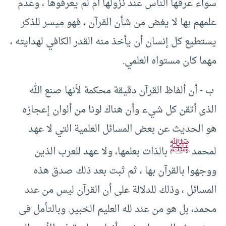
سواء عرفها الناس عند نزولها أم لم يعرفوها ، وعدم
علمهم بها لا يغض من شأن القرآن ، فهو ميسر للذكر
يستطيع كل إنسان أن يأخذ منه القدر الكافي لهدايته ،
مهما كان مستواه العلمي.‏
‏ ب -‏ أن ألفاظ القرآن دقيقة محكمة لأنها صنع الله
الذى أتقن كل شيء وأن هناك لونا من ألوان إعجازه
هو الحديث عن بعض المسائل العلمية التي لا عهد
ﷺ
لمحمد
بالذات بعلمها، ولا عهد للعرب الذين
ووجهوا بالقرآن بها ، ثم ثبت بعد ذلك صدق هذه
المسائل ، وذلك للدلالة على أن القرآن ليس من عند
محمد، بل هو من عند لله العليم الخبير.‏ وبالتأمل فى