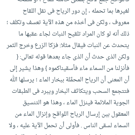
لغيرها بما تحمله ، إن دور الرياح فى نقل اللقاح
معروف ، ولكن فى أخذه من هذه الآية تعسف وتكلف ؛
ذلك أنه لو كان المراد تلقيح النبات لجاء عقبها ما
يتحدث عن النبات فيقال مثلا:‏ فزكا الزرع وخرج الثمر
ولكن الذى حدث أن الذى جاء بعدها قوله تعالى:‏ {
‏فأنزلنا من السماء ماء فأسقيناكموه } ‏وهذا يشير إلى
أن المعنى أن الرياح المحمَّلة ببخار الماء ؛ يرسلها الله
فتتجمع السحب ويتكاثف البخار ويبرد فى الطبقات
الجوية الملائمة فينزل الماء ، وهذا هو التنسيق
المعقول بين إرسال الرياح اللواقح وإنزال الماء من
السماء لسقى الناس .‏ فأولى أن تحمل الآية عليه ، ولا