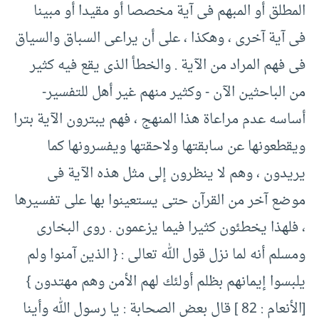
المطلق أو المبهم فى آية مخصصا أو مقيدا أو مبينا
فى آية آخرى ، وهكذا ، على أن يراعى السباق والسياق
فى فهم المراد من الآية .‏ والخطأ الذى يقع فيه كثير
من الباحثين الآن -‏ وكثير منهم غير أهل للتفسير-‏
أساسه عدم مراعاة هذا المنهج ، فهم يبترون الآية بترا
ويقطعونها عن سابقتها ولاحقتها ويفسرونها كما
يريدون ، وهم لا ينظرون إلى مثل هذه الآية فى
موضع آخر من القرآن حتى يستعينوا بها على تفسيرها
، فلهذا يخطئون كثيرا فيما يزعمون .‏ روى البخارى
ومسلم أنه لما نزل قول الله تعالى :‏ {‏ الذين آمنوا ولم
يلبسوا إيمانهم بظلم أولئك لهم الأمن وهم مهتدون }
‏[‏الأنعام :‏ ‏82 ]‏ قال بعض الصحابة :‏ يا رسول الله وأينا