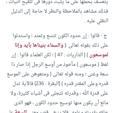
يتعسف بحملها على ما يثبت دورها فى تلقيح النبات ،
فذلك مشاهد بالملاحظة والنظر لا حاجة إلى الدليل
النقلي عليه .‏
‏ ج -‏ قالوا :‏ إن حدود الكون تتسع وتمتد ؛ واستدلوا
على ذلك بقوله تعالى :‏{‏
والسماء بنيناها بأيد وإنا
لموسعون
} ‏[‏ الذاريات :‏ ‏47 ]‏ ؛ لكن العلماء قالوا :‏ إن
لفظ {‏ موسعون }‏ مأخوذ من أوسع الرجل إذا صار ذا
سعة وغنى ؛ ومنه قوله تعالى {‏ ومتعوهن على الموسع
قدره وعلى المقتر قدره }‏ [‏البقرة :‏ ‏236]‏ فالآية تدل
على قدرة الله ، وقدرته تتجلى فى أشياء كثيرة، ولا
مانع أن يكون منها توسيع حدود الكون ، فهو الذى
خلقه بقدرته وعلمه .‏ فلا ينبغى قصر معنى
السعة
على