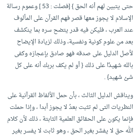
حتى يتبين لهم أنه الحق }‏ [‏فصلت :‏ ‏53 ] ‏وعموم رسالة
الإسلام لا يجوز معها قصر فهم القرآن على المألوف
عند العرب ، فليكن فيه قدر يتضح سره بما ينكشف
بعد من علوم كونية ونفسية، وذلك لزيادة الإيضاح
لأصل الدليل على صدقه فهو صادق بإعجازه وكفى
بالله شهيدًا على ذلك {‏ أو لم يكف بربك أنه على كل
شئ شهيد}‏ .‏
ويناقش الدليل الثالث ، بأن حمل الألفاظ القرآنية على
النظريات التى لم تثبت بعدُ لا يجوز أبدا ، وإذا حملت
فإنما يكون على الحقائق العلمية الثابتة ، ذلك لأن كلام
الله حق لا يفسَّر بغير الحق ، وهو ثابت لا يفسر بغير