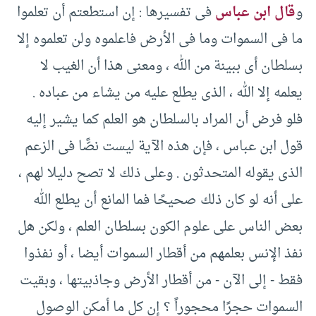
و
قال ابن عباس
فى تفسيرها :‏ إن استطعتم أن تعلموا
ما فى السموات وما فى الأرض فاعلموه ولن تعلموه إلا
بسلطان أى ببينة من الله ، ومعنى هذا أن الغيب لا
يعلمه إلا الله ، الذى يطلع عليه من يشاء من عباده .‏
فلو فرض أن المراد بالسلطان هو العلم كما يشير إليه
قول ابن عباس ، فإن هذه الآية ليست نصًّا فى الزعم
الذى يقوله المتحدثون .‏ وعلى ذلك لا تصح دليلا لهم ،
على أنه لو كان ذلك صحيحًا فما المانع أن يطلع الله
بعض الناس على علوم الكون بسلطان العلم ، ولكن هل
نفذ الإنس بعلمهم من أقطار السموات أيضا ، أو نفذوا
فقط -‏ إلى الآن -‏ من أقطار الأرض وجاذبيتها ، وبقيت
السموات حجرًا محجوراً ؟ إن كل ما أمكن الوصول