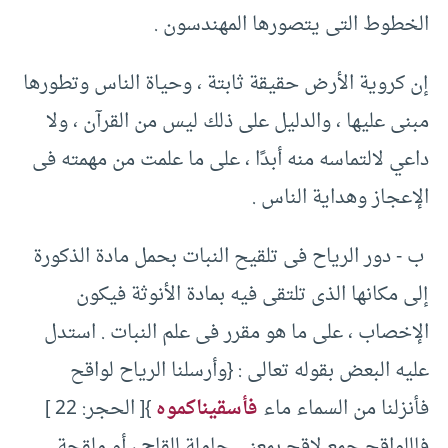
الخطوط التى يتصورها المهندسون .‏
إن كروية الأرض حقيقة ثابتة ، وحياة الناس وتطورها
مبنى عليها ، والدليل على ذلك ليس من القرآن ، ولا
داعي لالتماسه منه أبدًا ، على ما علمت من مهمته فى
الإعجاز وهداية الناس .‏
‏ ب -‏ دور الرياح فى تلقيح النبات بحمل مادة الذكورة
إلى مكانها الذى تلتقى فيه بمادة الأنوثة فيكون
الإخصاب ، على ما هو مقرر فى علم النبات .‏ استدل
عليه البعض بقوله تعالى :‏ {‏وأرسلنا الرياح لواقح
فأنزلنا من السماء ماء
فأسقيناكموه
}‏[‏ الحجر:‏ ‏22 ]‏
فاللواقح جمع لاقح بمعنى حاملة للقاح ، أو ملقحة