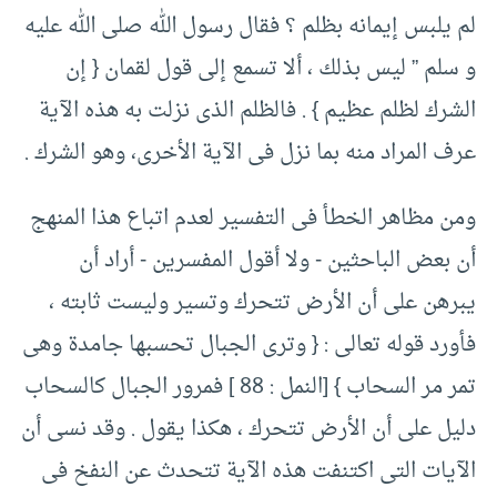
لم يلبس إيمانه بظلم ؟ فقال رسول الله صلى الله عليه
و سلم ” ليس بذلك ، ألا تسمع إلى قول لقمان {‏ إن
الشرك لظلم عظيم }‏ .‏ فالظلم الذى نزلت به هذه الآية
عرف المراد منه بما نزل فى الآية الأخرى، وهو الشرك .‏
ومن مظاهر الخطأ فى التفسير لعدم اتباع هذا المنهج
أن بعض الباحثين -‏ ولا أقول المفسرين -‏ أراد أن
يبرهن على أن الأرض تتحرك وتسير وليست ثابته ،
فأورد قوله تعالى :‏ { ‏وترى الجبال تحسبها جامدة وهى
تمر مر السحاب } [‏النمل :‏ ‏88 ]‏ فمرور الجبال كالسحاب
دليل على أن الأرض تتحرك ، هكذا يقول .‏ وقد نسى أن
الآيات التى اكتنفت هذه الآية تتحدث عن النفخ فى