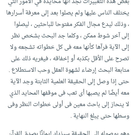
بعض هذه التعبيرات نجد أنها محايدة في الأمور التي
يختلف الناس عليها ولم يصلوا بعد إلى معرفة أسرارها
، وذلك ليدع مجال الفكر مفتوحا للباحثين ، ليصلوا
إلى آخر شوط ممكن ، وكلما جد البحث بشخص نظر
إلى الآية فرآها كأنها معه فى كل خطواته تشجعه ولا
تصرح على الأقل بكذبه أو إخفاقه ، فيغريه ذلك على
متابعة البحث إرضاء لشهوة العقل وحب الاستطلاع .‏
حتى إذا وصل إلى الحقيقة العلمية الثابتة وجد الآية
معه أيضًا لم يصبها أى تعب فى موقفها المحايد الذي
لا ينحاز إلى باحث معين فى أولى خطوات النظر وفى
وسطها حتى يبلغ النهاية .‏
وهو بوصوله إلى الحقيقة سيزداد إيمانًا بصدق القرآن