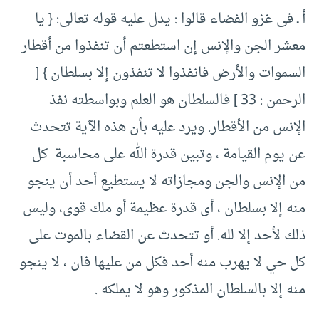
‏أ ـ فى غزو الفضاء قالوا :‏ يدل عليه قوله تعالى:‏ { ‏يا
معشر الجن والإنس إن استطعتم أن تنفذوا من أقطار
السموات والأرض فانفذوا لا تنفذون إلا بسلطان }‏ [‏
الرحمن :‏ ‏33 ]‏ فالسلطان هو العلم وبواسطته نفذ
الإنس من الأقطار.‏ ويرد عليه بأن هذه الآية تتحدث
عن يوم القيامة ، وتبين قدرة الله على محاسبة كل
من الإنس والجن ومجازاته لا يستطيع أحد أن ينجو
منه إلا بسلطان ، أى قدرة عظيمة أو ملك قوى، وليس
ذلك لأحد إلا لله. أو تتحدث عن القضاء بالموت على
كل حي لا يهرب منه أحد فكل من عليها فان ، لا ينجو
منه إلا بالسلطان المذكور وهو لا يملكه .‏