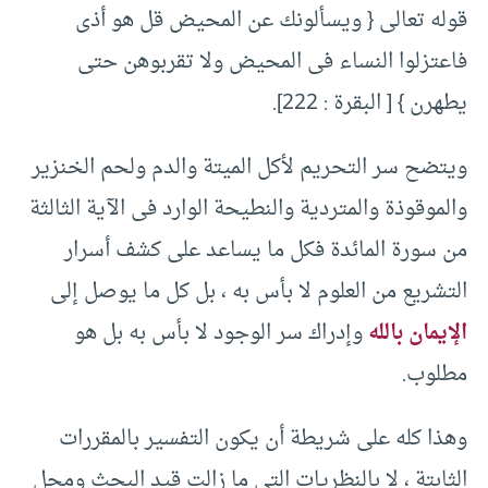
قوله تعالى {‏ ويسألونك عن المحيض قل هو أذى
فاعتزلوا النساء فى المحيض ولا تقربوهن حتى
يطهرن }‏ [‏ البقرة :‏ ‏222]‏.
ويتضح سر التحريم لأكل الميتة والدم ولحم الخنزير
والموقوذة والمتردية والنطيحة الوارد فى الآية الثالثة
من سورة المائدة فكل ما يساعد على كشف أسرار
التشريع من العلوم لا بأس به ، بل كل ما يوصل إلى
الإيمان بالله
وإدراك سر الوجود لا بأس به بل هو
مطلوب.‏
وهذا كله على شريطة أن يكون التفسير بالمقررات
الثابتة ، لا بالنظريات التى ما زالت قيد البحث ومحل