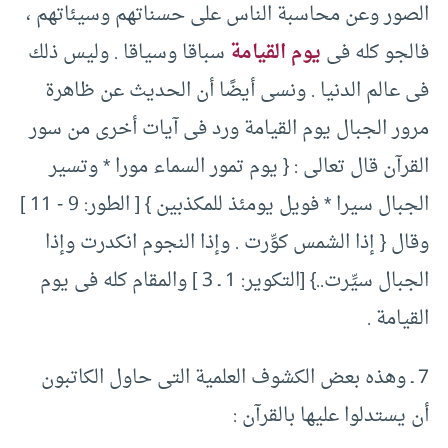
الصور وعن محاسبة الناس على حسناتهم وسيئاتهم ،
فالجو كله فى
يوم القيامة
سباقا وسياقا .‏ وليس ذلك
فى عالم الدنيا .‏ ونسى أيضًا أن الحديث عن ظاهرة
مرور الجبال يوم القيامة ورد فى آيات أخرى من سور
القرآن قال تعالى :‏ { ‏يوم تمور السماء مورا * وتسير
الجبال سيرا *‏ فويل يومئذ للمكذبين }‏ [‏ الطور:‏ ‏9 -‏ ‏11 ]‏
وقال {‏ إذا الشمس كوِّرت .‏ وإذا النجوم انكدرت وإذا
الجبال سيِّرت.‏.‏}‏ [‏التكوير:‏ ‏1 ـ ‏3 ]‏ والمقام كله فى يوم
القيامة .‏
‏7 ـ وهذه بعض الكشوف العلمية التى حاول الكاتبون
أن يستدلوا عليها بالقرآن :‏