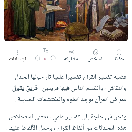
زيادة حجم الخط
تقليل حجم الخط
حفظ
الملخص
مشاركة
الإعدادات
16
قضية تفسير القرآن تفسيرا علميا ثار حولها الجدل
والنقاش ، وانقسم الناس فيها فريقين :‏
فريق يقول
:‏
نعم فى القرآن توجد العلوم والمكتشفات الحديثة .‏
ونحن فى حاجة إلى تفسير علمي ، بمعنى استخلاص
هذه المحدثات من ألفاظ القرآن ، وحمل الألفاظ عليها .‏