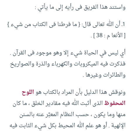
واستند هذا الفريق فى رأيه إلى ما يأتي :‏
‏1ـ أن الله تعالى قال: {‏ ما فرطنا فى الكتاب من شيء }‏
[‏ الأنعا م :‏ ‏38 ]‏ .‏
أي ليس في الحياة شيء إلا وهو موجود فى القرآن .‏
فذكرت فيه الميكروبات والكهرباء والذرة والصواريخ
والطائرات وغيرها .‏
ونوقش هذا الدليل بأن المراد بالكتاب هو
اللوح
المحفوظ
الذى أثبت الله فيه مقادير الخلق ، ما كان
منها وما يكون ، حسب النظام المعبَّر عنه بالسنن
الإلهية .‏ أو هو علم الله المحيط بكل شيء الثابت فيه