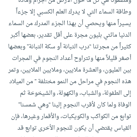
ومضموناً هي كل ما حول الأرض من أجرام ومادة
وطاقة السماء التي لا يدرك العلم الكسبي إلا جزءاً
يسيراً منها ويحصي أن بهذا الجزء المدرك من السماء
الدنيا مائتي بليون مجرة على أقل تقدير، بعضها أكبر
كثيراً من مجرتنا “درب التبانة أو سكة التبانة” وبعضها
أصغر قليلاً منها وتتراوح أعداد النجوم في المجرات
بين المليون، والعشرة ملايين، وملايين الملايين، وتمر
هذه النجوم في مراحل من النمو مختلفة ” من الميلاد
إلى الطفولة، والشباب، والكهولة، والشيخوخة ثم
الوفاة ولما كان لأقرب النجوم إلينا “وهي شمسنا”
توابع من الكواكب والكويكبات، والأقمار وغيرها، فإن
القياس يقتضي أن يكون للنجوم الأخرى توابع قد