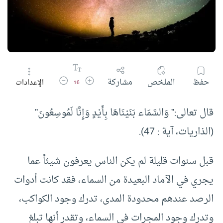
زيادة حجم الخط
تقليل حجم الخط
حفظ
الملخص
مشاركة
الإعدادات
16
قال تعالى:” وَالسَّمَاء بَنَيْنَاهَا بِأَيْدٍ وَإِنَّا لَمُوسِعُونَ”
(الذاريات، آية : 47).
قبل سنوات قليلة لم يكن الناس يعرفون شيئاً عما
يجري في الآماد البعيدة من السماء، فقد كانت أدوات
الرصد عندهم محدودة المدى، تدرك وجود الكواكب،
وتدرك وجود المجرات في السماء، وتقدر أنها تبلغ