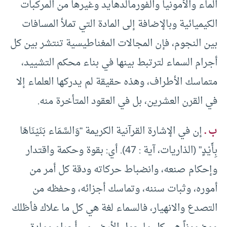
الماء والأمونيا والفورمالدهايد وغيرها من المركبات
الكيميائية وبالإضافة إلى المادة التي تملأ المسافات
بين النجوم، فإن المجالات المغناطيسية تنتشر بين كل
أجرام السماء لترتبط بينها في بناء محكم التشييد،
متماسك الأطراف، وهذه حقيقة لم يدركها العلماء إلا
في القرن العشرين، بل في العقود المتأخرة منه.
ب ـ
إن في الإشارة القرآنية الكريمة “وَالسَّمَاء بَنَيْنَاهَا
بِأَيْدٍ” (الذاريات، آية : 47). أي: بقوة وحكمة واقتدار
وإحكام صنعه، وانضباط حركاته ودقة كل أمر من
أموره، وثبات سننه، وتماسك أجزائه، وحفظه من
التصدع والانهيار، فالسماء لغة هي كل ما علاك فأظلك