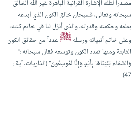
مصدراً لتلك الإشارة القرآنية الباهرة غير الله الخالق
سبحانه وتعالى، فسبحان خالق الكون الذي أبدعه
بعلمه وحكمته وقدرته، والذي أنزل لنا في خاتم كتبه،
ﷺ
وعلى خاتم أنبيائه ورسله
عدداً من حقائق الكون
الثابتة ومنها تمدد الكون وتوسعه فقال سبحانه :”
وَالسَّمَاء بَنَيْنَاهَا بِأَيْدٍ وَإِنَّا لَمُوسِعُونَ” (الذاريات، آية :
47).