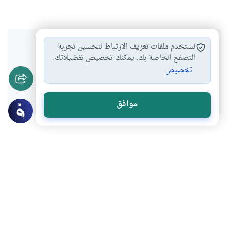
هل انتفعت بهذا المحتوى؟
نستخدم ملفات تعريف الارتباط لتحسين تجربة
التصفح الخاصة بك. يمكنك تخصيص تفضيلاتك.
تخصيص
نعم
لا
موافق
عن الكاتب
علي الصلابي
لديه 175 مقالة
بعض أعماله
التعلّم وطلب العلم بين الدين والدنيا