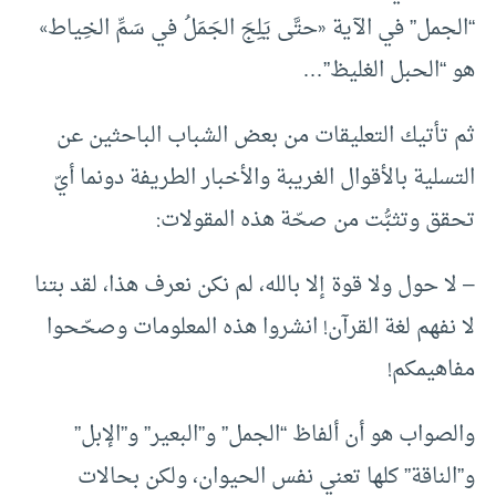
“الجمل” في الآية «حتَّى يَلِجَ الجَمَلُ في سَمِّ الخِياط»
هو “الحبل الغليظ”…
ثم تأتيك التعليقات من بعض الشباب الباحثين عن
التسلية بالأقوال الغريبة والأخبار الطريفة دونما أيّ
تحقق وتثبُّت من صحّة هذه المقولات:
– لا حول ولا قوة إلا بالله، لم نكن نعرف هذا، لقد بتنا
لا نفهم لغة القرآن! انشروا هذه المعلومات وصحّحوا
مفاهيمكم!
والصواب هو أن ألفاظ “الجمل” و”البعير” و”الإبل”
و”الناقة” كلها تعني نفس الحيوان، ولكن بحالات