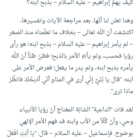
كيف يهمّ إبراهيم – عليه السلام – بذبح ابنه؟
وهنا تعلن لنا أنّها، بعد مراجعة الآيات وتفسيرها،
اكتشفت أنّ الله تعالى – بخلاف ما تعلّمناه منذ الصغر
– لم يأمر إبراهيم – عليه السلام – بذبح ابنه؛ هو رأى
رؤيا فحسب، ولم يأتهِ الأمر بالذبح! فظنّ ظنّاً أنّ الله
يأمره بذبح ابنه، ولم يدرِ ما يفعل! فعرض الأمر على
ابنه: “قال يا بُنَيَّ إنّي أرى في المنَامِ أنّي أذبحُكَ فانظُرْ
ماذا ترى”.
لقد فات “الداعية” الشابّة المغناج أنّ رؤيا الأنبياء
وحي، وأنّ كُلّاً من الأب وابنه قد فهم الأمر الإلهي
بوضوح. فإسماعيل – عليه السلام – قال: “يا أبَتِ افْعَلْ