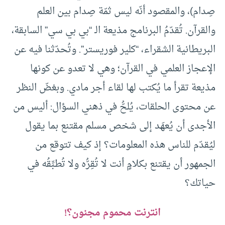
صِدام)، والمقصود أنّه ليس ثمّة صِدام بين العلم
والقرآن. تُقدّمُ البرنامج مذيعة الـ “بي بي سي” السابقة،
البريطانية الشقراء، “كلير فوريستر”. وتُحدّثنا فيه عن
الإعجاز العلمي في القرآن؛ وهي لا تعدو عن كونها
مذيعة تقرأ ما يُكتب لها لقاء أجر مادي. وبغضّ النظر
عن محتوى الحلقات، يُلحُّ في ذهني السؤال: أليس من
الأجدى أن يُعهَد إلى شخص مسلم مقتنع بما يقول
ليُقدّم للناس هذه المعلومات؟ إذ كيف تتوقع من
الجمهور أن يقتنع بكلامٍ أنت لا تُقِرُّه ولا تُطبِّقُه في
حياتك؟
انترنت محموم مجنون؟!