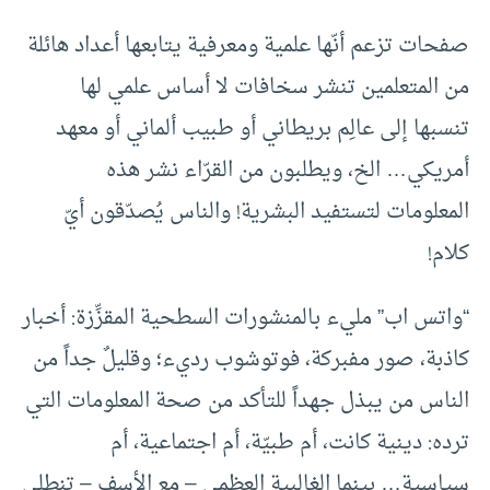
صفحات تزعم أنّها علمية ومعرفية يتابعها أعداد هائلة
من المتعلمين تنشر سخافات لا أساس علمي لها
تنسبها إلى عالِم بريطاني أو طبيب ألماني أو معهد
أمريكي… الخ، ويطلبون من القرّاء نشر هذه
المعلومات لتستفيد البشرية! والناس يُصدّقون أيّ
كلام!
“واتس اب” مليء بالمنشورات السطحية المقزِّزة: أخبار
كاذبة، صور مفبركة، فوتوشوب رديء؛ وقليلٌ جداً من
الناس من يبذل جهداً للتأكد من صحة المعلومات التي
ترده: دينية كانت، أم طبيّة، أم اجتماعية، أم
سياسية… بينما الغالبية العظمى – مع الأسف – تنطلي