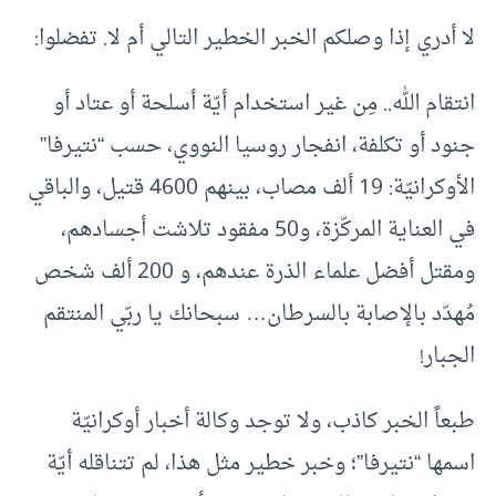
لا أدري إذا وصلكم الخبر الخطير التالي أم لا. تفضلوا:
انتقام الله.. مِن غير استخدام أيّة أسلحة أو عتاد أو
جنود أو تكلفة، انفجار روسيا النووي، حسب “نتيرفا”
الأوكرانيّة: 19 ألف مصاب، بينهم 4600 قتيل، والباقي
في العناية المركّزة، و50 مفقود تلاشت أجسادهم،
ومقتل أفضل علماء الذرة عندهم، و 200 ألف شخص
مُهدّد بالإصابة بالسرطان… سبحانك يا ربّي المنتقم
الجبار!
طبعاً الخبر كاذب، ولا توجد وكالة أخبار أوكرانيّة
اسمها “نتيرفا”؛ وخبر خطير مثل هذا، لم تتناقله أيّة