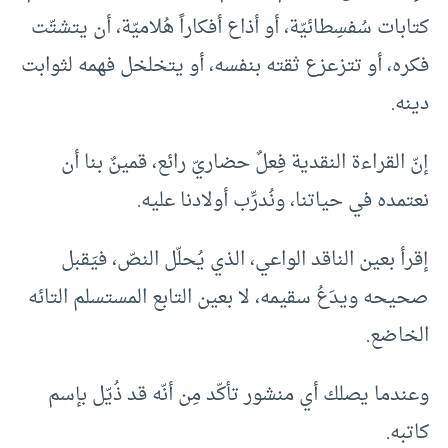
كتابات سُفسِطائيّة، أو أذاع أفكاراً هُلاميّة، أن يتشتّت
فكره، أو تتزعزع ثقته بنفسه، أو يتخلخل فهمه لثوابت
دينه.
إنّ القراءة النقدية فِعلٌ حضاريّ رائع، قمينٌ بنا أن
نعتمده في حياتنا، ونُدرِّب أولادنا عليه.
إقرأ بعين الناقد الواعي، الذي يُحلّل النصّ، فيَقبل
صحيحه ويدَعُ سقيمه، لا بعين التابع المستسلم التائه
الخاضع.
وعندما يصلك أي منشور تأكّد مِن أنّه قد ذُيّل بإسم
كاتبه.