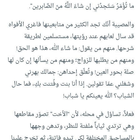
ما تُؤْمَرُ سَتَجدُني إن شاءَ اللَّهُ منَ الصَّابرين”.
والمصيبة أنّك تجد الكثير من متابعينها فاغري الأفواه
قد سال لعابهم عند رؤيتها، مستسلمين لطريقة
شرحها. منهم من يقول: ما شاء الله، هذا هو الحق!
ومنهم من يطلبها للزواج؛ ومنهم من يسألها إن كان لها
صلة بحور العين! وتُعلّق إحداهن: جمالك بهرني
وشغلني عمّا تقولين. إذا أنا بنت وفُتنت بكِ، فما حال
الشباب؟ الله يعينكم يا شباب!
فعلاً، تساؤل في محله، لأن “الأخت” تصوّر مقاطعها
وهي ترتدي ثياباً ملفتة للنظر، وتدهن وجهها
بالمساحيق المختلفة لكي تبدو فاتنة، ثم تخرج علينا