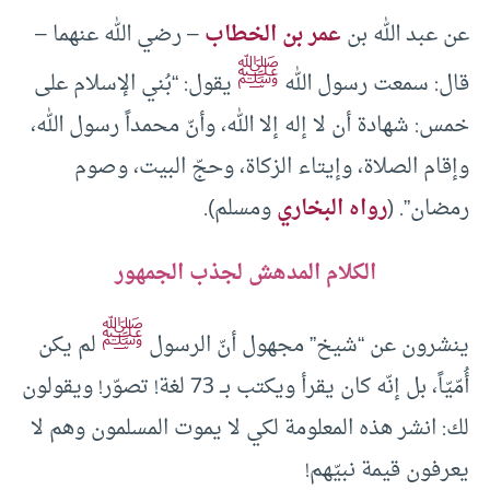
عن عبد الله بن
عمر بن الخطاب
– رضي الله عنهما –
ﷺ
قال: سمعت رسول الله
يقول: “بُني الإسلام على
خمس: شهادة أن لا إله إلا الله، وأنّ محمداً رسول الله،
وإقام الصلاة، وإيتاء الزكاة، وحجّ البيت، وصوم
رمضان”. (
رواه البخاري
ومسلم).
الكلام المدهش لجذب الجمهور
ﷺ
ينشرون عن “شيخ” مجهول أنّ الرسول
لم يكن
أُمّيّاً، بل إنّه كان يقرأ ويكتب بــ 73 لغة! تصوّر! ويقولون
لك: انشر هذه المعلومة لكي لا يموت المسلمون وهم لا
يعرفون قيمة نبيّهم!