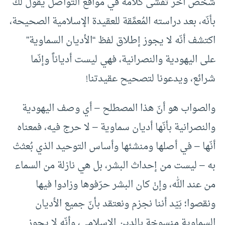
شخص آخر تفشّى كلامه في مواقع التواصل يقول لك
بأنّه، بعد دراسته المُعمَّقة للعقيدة الإسلامية الصحيحة،
اكتشف أنّه لا يجوز إطلاق لفظ “الأديان السماوية”
على اليهودية والنصرانية، فهي ليست أدياناً وإنّما
شرائع، ويدعونا لتصحيح عقيدتنا!
والصواب هو أنّ هذا المصطلح – أي وصف اليهودية
والنصرانية بأنّها أديان سماوية – لا حرج فيه، فمعناه
أنّها – في أصلها ومنشئها وأساس التوحيد الذي بُعثتْ
به – ليست من إحداث البشر، بل هي نازلة من السماء
من عند الله، وإنْ كان البشر حرّفوها وزادوا فيها
ونقصوا؛ بَيْد أننا نجزم ونعتقد بأنّ جميع الأديان
السماوية منسوخة بالدين الإسلامي، وأنّه لا يجوز