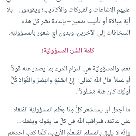
عليهم الإشاعات والفبركات والأكاذيب؛ ويقومون – بلا
أيّة مبالاة أو تأنيب ضمير – بإعادة نشر كل هذه
السخافات إلى الآخرين، وبدون أيّ شعور بالمسؤوليّة.
كلمة السِّر: المسؤوليّة!
نعم، والمسؤوليّة هي التزام المرء بما يصدر عنه قولاً
أو عملاً. قال الله تعالى: “إِنَّ السَّمْعَ والبَصَرَ والفُؤادَ كُلُّ
أُولَئِكَ كانَ عَنْهُ مَسْئُولاً”.
ما أجمل أن يستشعر كلٌّ مِنّا عِظَم المسؤوليّة المُلقاة
على عاتقه، فيراقب الله في كلّ ما يقوله ويفعله…
وإنّه لا يليق بالمسلم المُتعلّم الأريب، كلّما كتب أحدهم