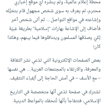
محطة إعلام عالمية، ولم ينشره أيّ موقع إخباري
محترم، لم يعرف به سوى شخص مجهول قام بتخيُّله
وإشاعته في مواقع التواصل… ثم أتى شخص آخر
فأضاف إلى الإشاعة بهارات “إسلامية” بطريقة غبيّة
لِكيْ يصدّقها المسلمون ويتناقلوها فيما بينهم، وهكذا
كان!
بعض الصفحات الإلكترونية التي تدّعي نشر الثقافة
والمعرفة، والارتقاء بالمجتمعات العربية… هي نفسها
– مع الأسف – في أمسّ الحاجة إلى ألِفباء التثقيف.
تشترك في صفحة تدّعي أنّها متخصصة في التاريخ
الإسلامي، فتتفاجأ بأنّها تُتحفك بالمواعظ الدينية.