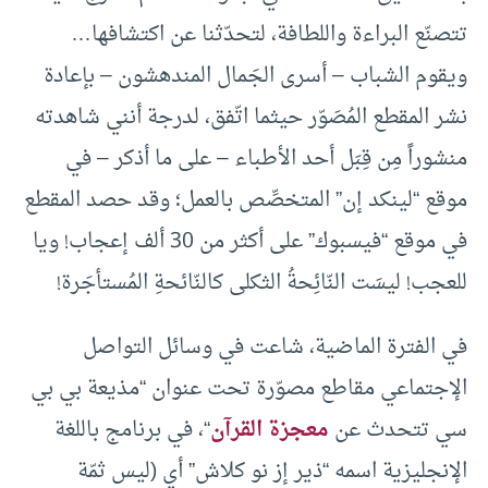
تتصنّع البراءة واللطافة، لتحدّثنا عن اكتشافها…
ويقوم الشباب – أسرى الجَمال المندهشون – بإعادة
نشر المقطع المُصَوّر حيثما اتّفق، لدرجة أنني شاهدته
منشوراً مِن قِبَل أحد الأطباء – على ما أذكر – في
موقع “لينكد إن” المتخصِّص بالعمل؛ وقد حصد المقطع
في موقع “فيسبوك” على أكثر من 30 ألف إعجاب! ويا
للعجب! ليسَت النّائِحةُ الثكلى كالنّائحةِ المُستأجَرة!
في الفترة الماضية، شاعت في وسائل التواصل
الإجتماعي مقاطع مصوّرة تحت عنوان “مذيعة بي بي
سي تتحدث عن
معجزة القرآن
“، في برنامج باللغة
الإنجليزية اسمه “ذير إز نو كلاش” أي (ليس ثمّة