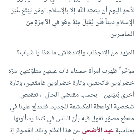
لأحدٍ اليوم أن يتعبّد الله إلا بالإسلام: “ومَن يَبْتَغِ غَيْرَ
الإِسلامِ ديناً فَلَن يُقْبَلَ مِنْهُ وهُوَ في الآخِرَةِ مِنَ
الخاسرين.
المزيد من الإنجذاب والإندهاش. ما هذا يا شباب؟
مؤخّراً ظهرت امرأة حسناء ذات عينين متلوّنتين: مرّة
خضراوين فاتحتين، وتارة خضراوين غامقتين، وتارة
أخرى بُنيّتين – بحسب مقتضى الحال -، تتقمص
شخصية الواعظة المكتشفة للجديد، فتتدلّع علينا في
مقطع مصوّر تقول فيه بأنّ الناس في كندا يسألونها
بمناسبة
عيد الأضحى
عن هذا الظلم وتلك القسوة: إذ