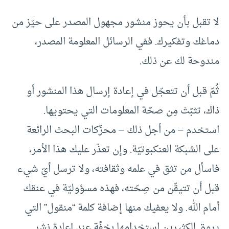
لا تقبل بأن يحوز منشور مجهول المصدر على حيّز من
دماغك وتفكيرك. ففي الرسائل المعلومة المصدر،
مندوحة لك عن ذلك.
ثُمّ قبل أن تتعجّل في إعادة إرسال هذا المنشور أو
ذاك، تثبّتْ مِن صحّة المعلومات التي يحتويها.
استخدم – من أجل ذلك – محرِّكات البحث الرائعة
على الشبكة العنكبوتيّة. وإن تعذّر عليك هذا الأمر،
فاسأل من تثق في علمه وثقافته، ولا ترسل أيّ شيء
قبل أن تتيقّن من صِحّته، فهذه مسؤوليّة في عنقك
أمام الله. ولا يعفيك منها إضافة كلمة “منقول” التي
يروق للكثيرين استخدامها بخِفًة عند إعادة نشر