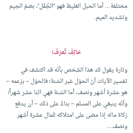
مختلفة… أما الحبل الغليظ فهو “الجُمَّل”، بضمّ الجيم
وتشديد الميم.
خالِفْ تُعرَفْ!
وتارة يقول لك هذا الشخص بأنّه قد اكتشف في
تفسير الآيات أنّ الحوْل غير السّنة؛ فالحوْل – بزعمه –
هو عشرة أشهر ونصف، أما السّنة فهي اثنا عشر شهراً؛
وأنّه ينبغي على المسلم – بناءً على ذلك – أن يدفع
زكاة ماله إذا مضى على امتلاكه للمال عشرة أشهر
ونصف…