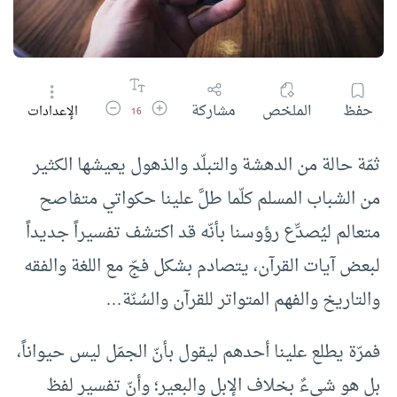
زيادة حجم الخط
تقليل حجم الخط
حفظ
الملخص
مشاركة
الإعدادات
16
ثمّة حالة من الدهشة والتبلّد والذهول يعيشها الكثير
من الشباب المسلم كلّما طلَّ علينا حكواتي متفاصح
متعالم ليُصدِّع رؤوسنا بأنّه قد اكتشف تفسيراً جديداً
لبعض آيات القرآن، يتصادم بشكل فجّ مع اللغة والفقه
والتاريخ والفهم المتواتر للقرآن والسُنّة…
فمرّة يطلع علينا أحدهم ليقول بأنّ الجمَل ليس حيواناً،
بل هو شيءٌ بخلاف الإبل والبعير؛ وأنّ تفسير لفظ