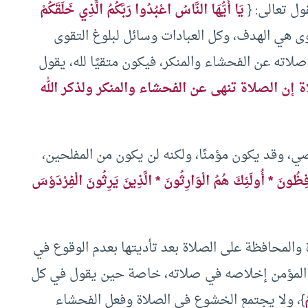
ول تعالى: {
يَا أَيُّهَا النَّاسُ اعْبُدُوا رَبَّكُمُ الَّذِي خَلَقَكُمْ
: 21)، فالتقوى هي الهدف، وكل العبادات وسائل لبلوغ التقوى
صلاته عن الفحشاء والمنكر، فيكون متقيًا لله، يقول
 إن الصلاة تنهى عن الفحشاء والمنكر ولذكر الله
، وقد يكون مؤمنًا، ولكنه لن يكون من المفلحين،
ِظُونَ * أُولَئِكَ هُمُ الْوَارِثُونَ * الَّذِينَ يَرِثُونَ الْفِرْدَوْسَ
 والمحافظة على الصلاة بعد تأديتها بعدم الوقوع في
 المؤمن إخلاصه في صلاته، خاصة حين يقول في كل
}، ولا يجتمع الخشوع في الصلاة وفعل الفحشاء