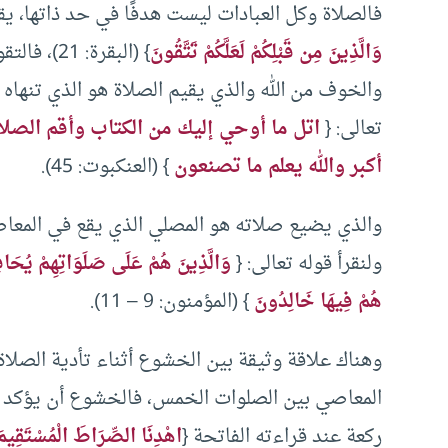
فالصلاة وكل العبادات ليست هدفًا في حد ذاتها، يق
وَالَّذِينَ مِن قَبْلِكُمْ لَعَلَّكُمْ تَتَّقُونَ
} (البقرة
والخوف من الله والذي يقيم الصلاة هو الذي تنهاه 
تعالى: {
اتل ما أوحي إليك من الكتاب وأقم الصلاة
أكبر والله يعلم ما تصنعون
} (العنكبوت: 45).
والذي يضيع صلاته هو المصلي الذي يقع في المعاصي
ولنقرأ قوله تعالى: {
وَالَّذِينَ هُمْ عَلَى صَلَوَاتِهِمْ يُحَاف
هُمْ فِيهَا خَالِدُونَ
} (المؤمنون: 9 – 11).
وهناك علاقة وثيقة بين الخشوع أثناء تأدية الصلاة
المعاصي بين الصلوات الخمس، فالخشوع أن يؤكد
ركعة عند قراءته الفاتحة {
اهْدِنَا الصِّرَاطَ الْمُسْتَقِيمَ