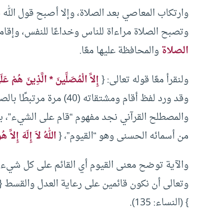
وارتكاب المعاصي بعد الصلاة، وإلا أصبح قول الله جل وعلا
وتصبح الصلاة مراءاة للناس وخداعًا للنفس، وإقام
الصلاة
والمحافظة عليها معًا.
ولنقرأ معًا قوله تعالى: {
إِلاَّ الْمُصَلِّينَ * الَّذِينَ هُمْ عَ
وقد ورد لفظ أقام ومشتقاته 
والمصطلح القرآني نجد مفهوم “قام على الشيء”، ب
من أسمائه الحسنى وهو “القيوم”، {
اللهُ لاَ إِلَهَ إِلاَّ هُ
والآية توضح معنى القيوم أي القائم على كل شيء 
وتعالى أن نكون قائمين على رعاية العدل والقسط {
} (النساء: 135).