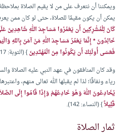
ويمكننا أن نتعرف على من لا يقيم الصلاة بملاحظة
يمكن أن يكون مقيمًا للصلاة، حتى لو كان ممن يعرفو
كَانَ لِلْمُشْرِكِينَ أَن يَعْمُرُوا مَسَاجِدَ اللهِ شَاهِدِينَ عَلَى أَ
خَالِدُونَ * إِنَّمَا يَعْمُرُ مَسَاجِدَ اللهِ مَنْ آمَنَ بِاللهِ وَالْيَو
فَعَسَى أُولَئِكَ أَن يَكُونُوا مِنَ الْمُهْتَدِينَ
} (التوبة: 17 – 18).
وقد كان المنافقون في عهد النبي عليه الصلاة والس
رياء ونفاقًا؛ لذا لم يقبلها الله تعالى منهم، واعتبره
يُخَادِعُونَ اللهَ وَهُوَ خَادِعُهُمْ وَإِذَا قَامُوا إِلَى الصَّلاَة
قَلِيلاً
} (النساء: 142).
ثمار الصلاة