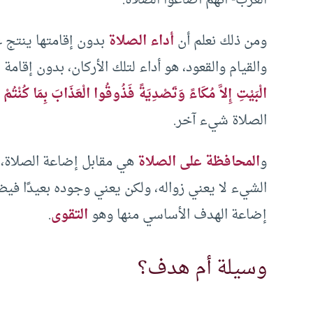
ومن ذلك نعلم أن
أداء الصلاة
بدون إقامتها ينتج ع
والقيام والقعود، هو أداء لتلك الأركان، بدون إقامة
الْبَيْتِ إِلاَّ مُكَاءً وَتَصْدِيَةً فَذُوقُوا الْعَذَابَ بِمَا كُنْتُمْ 
الصلاة شيء آخر.
و
المحافظة على الصلاة
هي مقابل إضاعة الصلاة، 
الشيء لا يعني زواله، ولكن يعني وجوده بعيدًا فيض
إضاعة الهدف الأساسي منها وهو
التقوى
.
وسيلة أم هدف؟