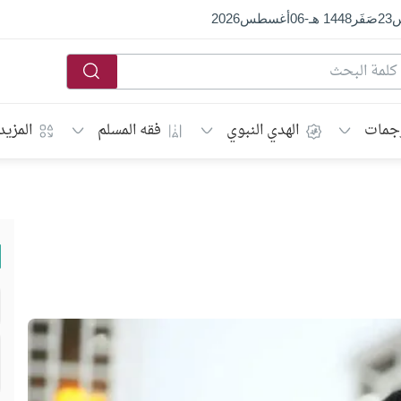
س
23
صَفَر
1448 هـ
-
06
أغسطس
2026
جمات
الهدي النبوي
فقه المسلم
المزيد