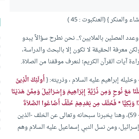
والمنكر } (العنكبوت : 45 )
 وعدد المصلين بالملايين؟.. نحن نطرح سؤالاً يبدو
ولكن معرفة الحقيقة لا تكون إلا بالبحث والدراسة،
ة آيات القرآن الكريم؛ لنعرف موقفنا من الصلاة.
خليله إبراهيم عليه السلام ، وذريته: {
أُولَئِكَ الَّذِينَ
مَلْنَا مَعَ نُوحٍ وَمِن ذُرِّيَّةِ إِبْرَاهِيمَ وَإِسْرَائِيلَ وَمِمَّنْ هَدَيْنَا
َدًا وَبُكِيًّا * فَخَلَفَ مِن بَعْدِهِمْ خَلْفٌ أَضَاعُوا الصَّلاَةَ
} (مريم: 58 – 59)، وهنا يخبرنا سبحانه وتعالى عن الخلف -الذين
إسرائيل، ومن نسل النبي إسماعيل عليه السلام وهم