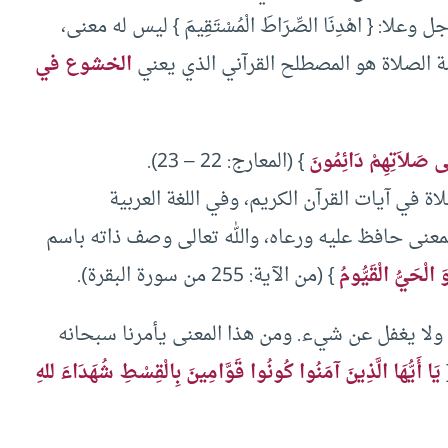
: { اهْدِنَا الصِّرَاطَ الْمُسْتَقِيمَ } ليس له معنى،
ة الصلاة هو المصطلح القرآني الذي يعني
الخشوع في
لَى صَلاَتِهِمْ دَائِمُونَ
} (المعارج: 22 – 23).
(40) مرة مرتبطًا بالصلاة في آيات القرآن الكريم، وفي اللغة العربية
معنى حافظ عليه ورعاه، والله تعالى وصف ذاته باسم
وَ الْحَيُّ الْقَيُّومُ
} (من الآية: 255 من سورة البقرة).
ولا يغفل عن شيء. ومن هذا المعنى يأمرنا سبحانه
يَا أَيُّهَا الَّذِينَ آمَنُوا كُونُوا قَوَّامِينَ بِالْقِسْطِ شُهَدَاءَ للهِ