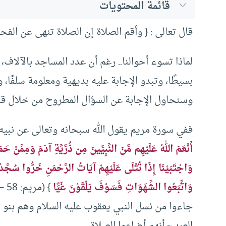
قائمة المحتويات
قال تعالى : { وأقم الصلاة إن الصلاة تنهى عن الفحشاء 
لماذا تسوء أحوالنا.. رغم أن عدد المساجد بالآلاف،
بسيطًا، وتبدو الإجابة عليه بديهية ومعلومة سلفًا، 
وسنحاول الإجابة عن السؤال المطروح من خلال قراء
ففي سورة مريم يقول الله سبحانه وتعالى عن نبيه و
أَنْعَمَ اللهُ عَلَيْهِم مِّنَ النَّبِيِّينَ مِن ذُرِّيَّةِ آدَمَ وَمِمَّنْ حَ
وَاجْتَبَيْنَا إِذَا تُتْلَى عَلَيْهِمْ آيَاتُ الرَّحْمَنِ خَرُّوا سُجّ
وَاتَّبَعُوا الشَّهَوَاتِ فَسَوْفَ يَلْقَوْنَ غَيًّا
جاءوا من نسل النبي يعقوب عليه السلام وهم بنو 
العرب- أنهم أضاعوا الصلاة.