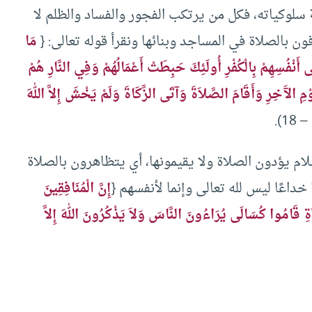
 سلوكياته، فكل من يرتكب الفجور والفساد والظلم لا
ن بالصلاة في المساجد وبنائها ونقرأ قوله تعالى: {
مَا
نْفُسِهِمْ بِالْكُفْرِ أُولَئِكَ حَبِطَتْ أَعْمَالُهُمْ وَفِي النَّارِ هُمْ
ْمِ الآَخِرِ وَأَقَامَ الصَّلاَةَ وَآتَى الزَّكَاةَ وَلَمْ يَخْشَ إِلاَّ اللهَ
لام يؤدون الصلاة ولا يقيمونها، أي يتظاهرون بالصلاة
ا خداعًا ليس لله تعالى وإنما لأنفسهم {
إِنَّ الْمُنَافِقِينَ
ِ قَامُوا كُسَالَى يُرَاءُونَ النَّاسَ وَلاَ يَذْكُرُونَ اللهَ إِلاَّ