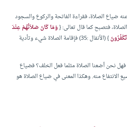
نه ضياع الصلاة، فقراءة الفاتحة والركوع والسجود
 الصلاة، فتصبح كما قال تعالى: {
وَمَا كَانَ صَلاَتُهُمْ عِنْدَ
تَكْفُرُونَ
} (الأنفال :35) فإقامة الصلاة شيء وتأدية
فهل نحن أضعنا الصلاة مثلما فعل الخلف؟ فضياع
يع الانتفاع منه. وهكذا المعنى في ضياع الصلاة هو