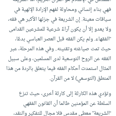
فهي بناء إنساني ومحاولة لفهم الإرادة الإلهية في
سياقات معينة. إن الشريعة في جزئها الأكبر هي فقه،
ولا يعدو إلا أن يكون آراءً شرعية للمشرعين القدامى
“الفقهاء. ولم يكن الفقه قبل العصر العباسي بدعًا،
حيث تمت صياغته وتقنينه.. وفي هذه المرحلة، عبر
الفقه عن الروح التوسعية لدى المسلمين، وعلى سبيل
المثال استمدت أحكام الفقه فيما يتعلق بالردة من هذا
المنطق (التوسعي) لا من القرآن.
وتؤدي هذه الكارثة إلى كارثة أخرى، حيث تنزع
السلطة عن المؤمنين طالما أن القانون الفقهي
“الشريعة” معطى مقدس فلا مجال للتفكير والنقد،