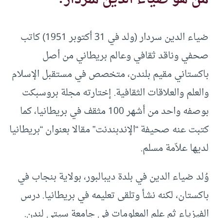
ضياء الدين سردار (ولد في 31 أكتوبر 1951) كاتب
صحفي وناقد ثقافي وعالم بريطاني من أصل
باكستاني مقيم بلندن، متخصص في مستقبل الإسلام
والعلم والعلاقات الثقافية. إختارته مجلة بروسبكت
بوصفه واحد من أشهر 100 مثقف في بريطانيا، كما
كتبت عنه صحيفة “الإندبندنت” مقالا بعنوان “بريطانيا
لديها علاّمة مسلم.
وُلد ضياء الدين في بلدة ديبالبور، بولاية بنجاب في
باكستان، لكنه نشأ وتلقى تعليمه في بريطانيا. درس
الفيزياء ثم علم المعلومات في جامعة سيتي لندن.