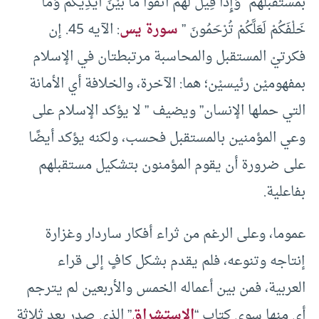
بمستقبلهم “وَإِذَا قِيلَ لَهُمُ اتَّقُوا مَا بَيْنَ أَيْدِيكُمْ وَمَا
خَلْفَكُمْ لَعَلَّكُمْ تُرْحَمُونَ ”
سورة يس
: الآيه 45. إن
فكرتيْ المستقبل والمحاسبة مرتبطتان في الإسلام
بمفهوميْن رئيسيْن؛ هما: الآخرة، والخلافة أي الأمانة
التي حملها الإنسان” ويضيف ” لا يؤكد الإسلام على
وعي المؤمنين بالمستقبل فحسب، ولكنه يؤكد أيضًا
على ضرورة أن يقوم المؤمنون بتشكيل مستقبلهم
بفاعلية.
عموما، وعلى الرغم من ثراء أفكار ساردار وغزارة
إنتاجه وتنوعه، فلم يقدم بشكل كافٍ إلى قراء
العربية، فمن بين أعماله الخمس والأربعين لم يترجم
أي منها سوى كتاب “
الاستشراق
” الذي صدر بعد ثلاثة