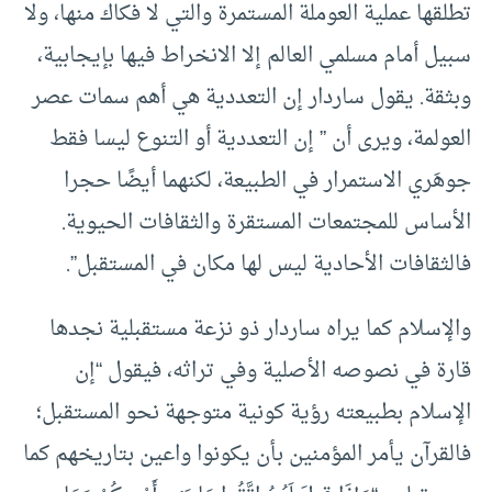
تطلقها عملية العوملة المستمرة والتي لا فكاك منها، ولا
سبيل أمام مسلمي العالم إلا الانخراط فيها بإيجابية،
وبثقة. يقول ساردار إن التعددية هي أهم سمات عصر
العولمة، ويرى أن ” إن التعددية أو التنوع ليسا فقط
جوهَري الاستمرار في الطبيعة، لكنهما أيضًا حجرا
الأساس للمجتمعات المستقرة والثقافات الحيوية.
فالثقافات الأحادية ليس لها مكان في المستقبل”.
والإسلام كما يراه ساردار ذو نزعة مستقبلية نجدها
قارة في نصوصه الأصلية وفي تراثه، فيقول “إن
الإسلام بطبيعته رؤية كونية متوجهة نحو المستقبل؛
فالقرآن يأمر المؤمنين بأن يكونوا واعين بتاريخهم كما