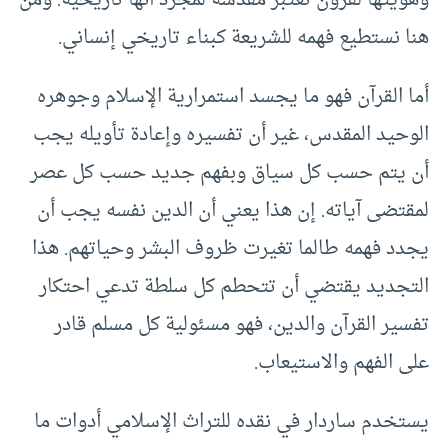
هنا نستطيع فهمه للشريعة كبناء تاريخي إنساني.
أما القرآن فهو ما يجسد استمرارية الإسلام وجوهره
الوحيد المقدس، غير أن تفسيره وإعادة تأويله يجب
أن يتم حسب كل سياق وبفهم جديد حسب كل عصر
لمقتضى آياته. إن هذا يعني أن الدين نفسه يجب أن
يجدد فهمه طالما تغيرت ظروف البشر وحياتهم. هذا
التجديد يقتضي أن تتحطم كل سلطة تدعي احتكار
تفسير القرآن والدين، فهو مسئولية كل مسلم قادر
على الفهم والاستيعاب.
يستخدم ساردار في نقده للتراث الإسلامي أدوات ما