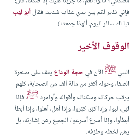
مصدقي؟ قالوا: نعم، ما جربنا عليك إلا صدقا، قال:
فإني نذير لكم بين يدي عذاب شديد. فقال
أبو لهب
:
تبا لك سائر اليوم. ألهذا جمعتنا!
الوقوف الأخير
ﷺ
النبي
الآن في
حجة الوداع
يقف على صخرة
الصفا، وحوله أكثر من مائة ألف من الصحابة، كلهم
ﷺ
يرقب حركاته وسكناته وأقواله وأوامره
، فإذا
لبّى، لبوا، وإذا كبَّر، كبَّروا، وإذا أهل، أهلوا، وإذا أبطأ
أبطأوا، وإذا أسرع أسرعوا، الجميع رهن إشارته، بل
رهن لحْظه وطرْفه.