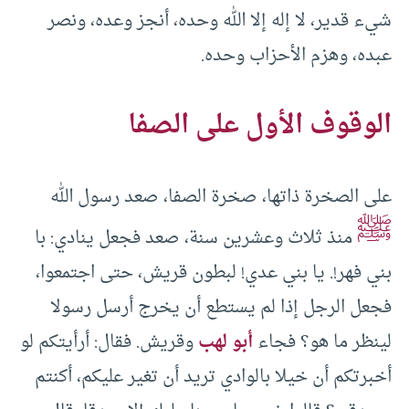
شيء قدير، لا إله إلا الله وحده، أنجز وعده، ونصر
عبده، وهزم الأحزاب وحده.
الوقوف الأول على الصفا
على الصخرة ذاتها، صخرة الصفا، صعد رسول الله
ﷺ
منذ ثلاث وعشرين سنة، صعد فجعل ينادي: با
بني فهر!. يا بني عدي! لبطون قريش، حتى اجتمعوا،
فجعل الرجل إذا لم يستطع أن يخرج أرسل رسولا
لينظر ما هو؟ فجاء
أبو لهب
وقريش. فقال: أرأيتكم لو
أخبرتكم أن خيلا بالوادي تريد أن تغير عليكم، أكنتم