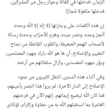
الزمان، فدخلها في كفالة وجوار رجل من المشركين،
فدخلها مكفولا مُجارًا.
إن هذه الكلمات على وجازتها (لا إله إلا الله وحده،
أنجز وعده، ونصر عبده، وهزم الأحزاب وحده) رسالة
لأصحاب الهمم الضعيفة، والقلوب القانطة من نجاح
التغيير والإصلاح، أن ها هو الله بارك جهود المصلحين،
وبوَّر جهود المفسدين، وأزال سلطانهم من أرضه.
وفي أثناء هذه السنين، انتقل كثيرون من جنود
الإصلاح إلى الدار الآخرة، لم يروا هذا النصر بأعينهم،
فما كان الله ليضيع إيمانهم، إنهم الآن في فرحتهم
الغامرة بما استقبلهم الله به من حفاوة وإكرام، {وَنَادَى