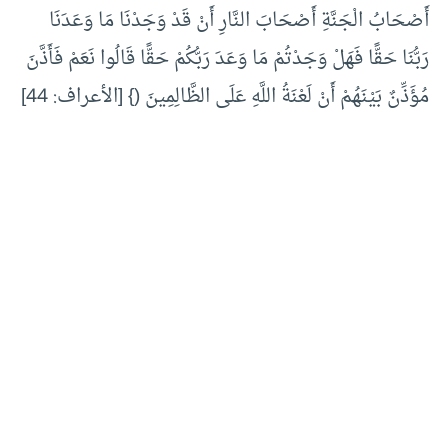
أَصْحَابُ الْجَنَّةِ أَصْحَابَ النَّارِ أَنْ قَدْ وَجَدْنَا مَا وَعَدَنَا
رَبُّنَا حَقًّا فَهَلْ وَجَدْتُمْ مَا وَعَدَ رَبُّكُمْ حَقًّا قَالُوا نَعَمْ فَأَذَّنَ
مُؤَذِّنٌ بَيْنَهُمْ أَنْ لَعْنَةُ اللَّهِ عَلَى الظَّالِمِينَ (} [الأعراف: 44]