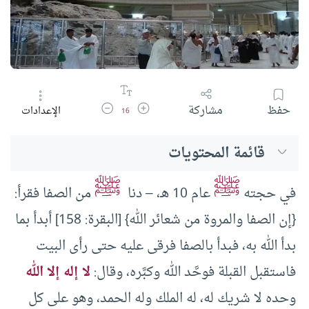
زيادة حجم الخط
تقليل حجم الخط
حفظ
مشاركة
الإعدادات
16
قائمة المحتويات
ﷺ
ﷺ
في حجته
عام 10 هـ، – دنا
من الصفا فقرأ:
{إن الصفا والمروة من شعائر الله} [البقرة: 158] أبدأ بما
بدأ الله به، فبدأ بالصفا فرقى عليه حتى رأى البيت
فاستقبل القبلة فوحَّد الله وكبَّره، وقال:
لا إله إلا الله
وحده لا شريك له، له الملك وله الحمد، وهو على كل