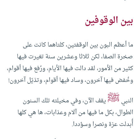
بين الوقوفين
ما أعظم البون بين الوقفتين، كلتاهما كانت على
صخرة الصفا، لكن ثلاثا وعشرين سنة تغيرت فيها
كثير من الأمور، لقد دالت فيها الأيام، ورُفع فيها أقوام،
وخُفض فيها آخرون، وساد فيها أقوام، وتذيّل آخرون!
ﷺ
النبي
يقف الآن، وفي مخيلته تلك السنون
الطوال، بكل ما فيها من آلام وعذابات، ها هي كلها
أُبدلت عزة ونصرا وسؤددا.