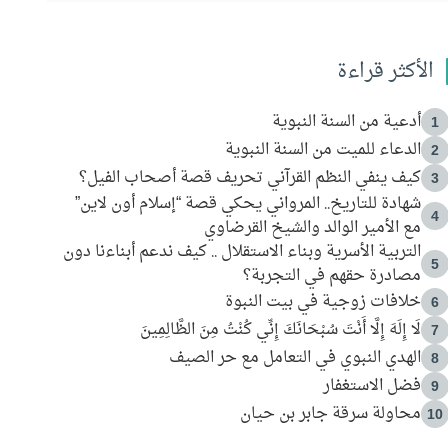
الأكثر قراءة
أدعية من السنة النبوية
1
الدعاء للميت من السنة النبوية
2
كيف ينفي النظم القرآني تحريف قصة أصحاب الفيل؟
3
شهادة للتاريخ.. المرواني يحكي قصة “إسلام أون لاين”
4
مع الأمير الوالد والشيخ القرضاوي
التربية الأسرية وبناء الاستقلال .. كيف ندعم أبناءنا دون
5
مصادرة حقهم في التجربة؟
خلافات زوجية في بيت النبوة
6
لَا إِلَهَ إِلَّا أَنْتَ سُبْحَانَكَ إِنِّي كُنْتُ مِنَ الظَّالِمِينَ
7
الهدي النبوي في التعامل مع حر الصيف
8
فضل الاستغفار
9
محاولة سرقة جابر بن حيان
10