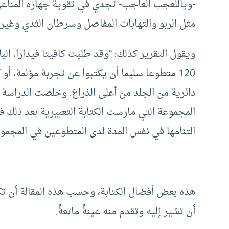
-وياللعجب العاجب- تجدي في تقوية جهازه المناعي!
مثل الربو والتهابات المفاصل وسرطان الثدي وغيره
ويقول التقرير كذلك: “وقد طلبت كافيتا فيدارا، الب
120 متطوعا سليما أن يكتبوا عن تجربة مؤلمة، أ
دائرية من الجلد من أعلى الذراع. وخلصت الدراسة 
المجموعة التي مارست الكتابة التعبيرية بعد ذل
التئامها في نفس المدة لدى المتطوعين في المجموعة
هذه بعض أفضال الكتابة، وحسب هذه المقالة أن تكو
أن تشير إليه وتقدم منه عينةً ماتعةً.