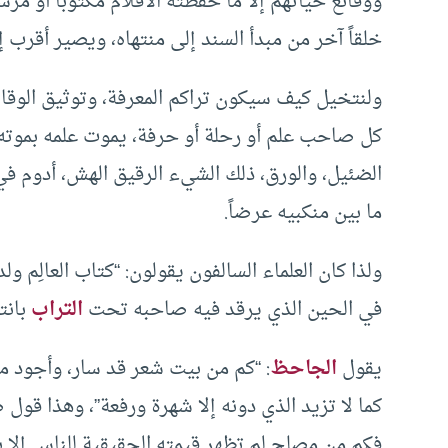
ووقائع حياتهم إلا ما حفظته الأقلام مكتوباً أو مرسو
خلقاً آخر من مبدأ السند إلى منتهاه، ويصير أقرب إ
ولنتخيل كيف سيكون تراكم المعرفة، وتوثيق الوقائع
كل صاحب علم أو رحلة أو حرفة، يموت علمه بموته، 
الضئيل، والورق، ذلك الشيء الرقيق الهش، أدوم في 
ما بين منكبيه عرضاً.
ولذا كان العلماء السالفون يقولون: “كتاب العالِم ول
في الحين الذي يرقد فيه صاحبه تحت
التراب
بانت
يقول
الجاحظ
: “كم من بيت شعر قد سار، وأجود منه 
كما لا تزيد الذي دونه إلا شهرة ورفعة”، وهذا قول 
فكم من مصلح لم تظهر قيمته الحقيقية للناس إلا ب