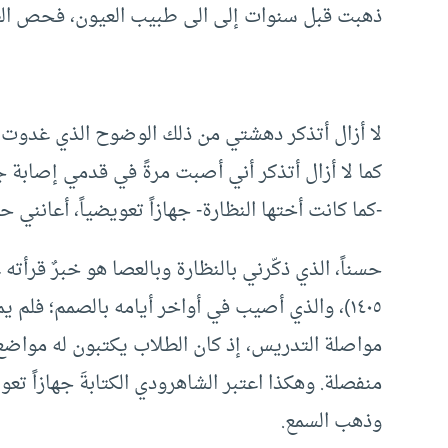
ذهبت قبل سنوات إلى الى طبيب العيون، فحص الط
لا أزال أتذكر دهشتي من ذلك الوضوح الذي غدوت أ
كما لا أزال أتذكر أني أصبت مرةً في قدمي إصابة ج
-كما كانت أختها النظارة- جهازاً تعويضياً، أعانن
حسناً، الذي ذكّرني بالنظارة وبالعصا هو خبرٌ قرأت
١٤٠٥)، والذي أصيب في أواخر أيامه بالصمم؛ فلم 
مواصلة التدريس، إذ كان الطلاب يكتبون له مواضع 
منفصلة. وهكذا اعتبر الشاهرودي الكتابةَ جهازاً تع
وذهب السمع.