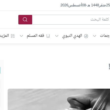
25
صَفَر
1448 هـ
-
08
أغسطس
2026
جمات
الهدي النبوي
فقه المسلم
المزيد