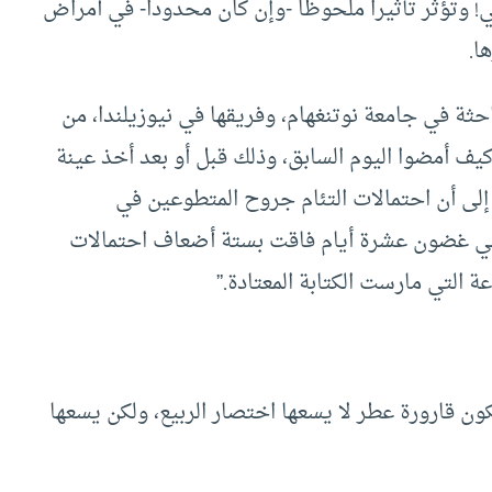
 وتؤثر تأثيراً ملحوظاً -وإن كان محدوداً- في أمراض
ا.
احثة في جامعة نوتنغهام، وفريقها في نيوزيلندا، من
و كيف أمضوا اليوم السابق، وذلك قبل أو بعد أخذ عينة
إلى أن احتمالات التئام جروح المتطوعين في
ك في غضون عشرة أيام فاقت بستة أضعاف احتمالات
 التي مارست الكتابة المعتادة.”
ن قارورة عطر لا يسعها اختصار الربيع، ولكن يسعها