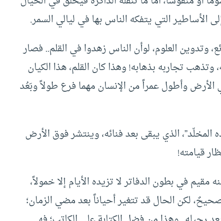
ماً أو منقوشاً، أما ما تنقله الذاكرة فيُخلق في الخيال
لى الأساطير التي يتفكه الناس بها في ليالي السمر.
، وتدوين العلوم، لوأن الناس زهدوا في القلم.. فصار
وتذهب تجاربه بذهابه! وهذا كان القلم، هذا الكيان
الأرض وأطول عمراً من الإنسان مهما فرع طولاً وبَعُد
ده المخلّد”، الذي يبقى بعد فنائه، وينتشر فوق الأرض
ظار قيامته!
مقيم في بطون الدفاتر لا تزيده الأيام إلا خمولاً،
صحيحٌ، لكن الحال قد تتغير أحياناً بعد مضي الزمان؛
عد رحيله.. وهذا من فضل الكتابة على الكاتب؛ فهي