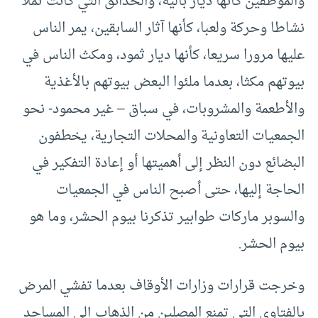
والموظفين كأنها ديار بالية، والحدائق التي كانت تملأ
نشاطا وحركة ولعبا، كأنها آثار السابقين، يمر الناس
عليها مرورا سريعا، كأنها ديار ثمود، ومكث الناس في
بيوتهم مكثا، بعدما ملئوا البعض بيوتهم بالأغذية
والأطعمة والمشروبات، في سباق – غير محمود- نحو
الجمعيات التعاونية والمحلات التجارية، يخطفون
البضائع دون النظر إلى أهميتها أو إعادة التفكير في
الحاجة إليها، حتى أصبح الناس في الجمعيات
والسوبر ماركات طوابير تذكرنا بيوم الحشر، وما هو
بيوم الحشر.
وخرجت قرارات وزارات الأوقاف بعدما تفشي المرض
بالفتاوى التي تمنع المصلين من الذهاب إلى المساجد