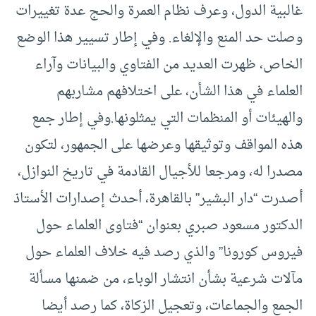
غالبية الدول، وعرف نظام العمرة والحج عدة تغييرات
وصلت حد المنع والإلغاء. وفي إطار تسيير هذا الوضع
الخاص، ظهرت العديد من الفتاوي والبيانات وآراء
العلماء في هذا الشأن، على اختلافهم مشاربهم
والهيئات أو المنظمات التي يمثلونها.وفي إطار جمع
هذه المواقف وتوثيقها وعرضها على الجمهور، لتكون
مصدرا له، ومرجعا للأجيال القادمة في تاريخ النوازل،
أصدرت “دار البشير” بالقاهرة، أحدث إصدارات الأستاذ
الدكتور مسعود صبري بعنوان “فتاوى العلماء حول
فيروس كورونا” والذي رصد فيه خلاف العلماء حول
مآلات شرعية بشأن انتشار الوباء، من ضمنها مسألة
الجمع والجماعات، وتعجيل الزكاة، كما رصد أيضا