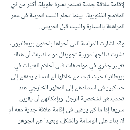
لإقامة علاقة جدية تستمر لفترة طويلة، أكثر من ذي
الملامح الذكورية، بينما تحلم البنت العربية في عمر
المراهقة بالسيارة والبيت قبل العريس .
وقد اشارت الدراسة التي أجراها باحثون بريطانيون،
نشرت نتائجها دورية “جورنال دو سانتيه”، أن هناك
تغيير جذري في مواصفات فتى أحلام الفتيات في
بريطانيا؛ حيث ثبت من خلالها أن النساء يتفقن إلى
حد كبير في استنادهن إلى المظهر الخارجي عند
تحديدهن لشخصية الرجل، وبإمكانهن أن يقررن
سريعا إذا ما كن يرغبن في إقامة علاقة جدية معه أم
لا، بناء على الوسامة والشكل، وبعيدا عن الجوهر