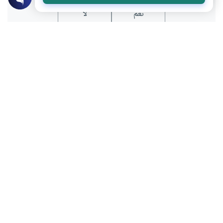
نعم
لا
المحتوى والموارد المذكورة لا تعكس بالضرورة وجهة نظر
موقع "إسلام أون لاين".
موضوعات ذات صلة
تربية الأبناء في الإسلام
الأسرة في الإسلام
كيف نقضي على الفجوة الرقمية في محيط
الأسرة؟
هل اتسعت الفجوة الرقمية في منزلك لدرجة
أصبح فيها الأبناء في واد والآباء في واد آخر؟
وكيف السبيل لحماية أبنائنا من فخ الفضاء
عايش أحمد القحطاني
الافتراضي؟ يبحث هذا المقال في كيفية