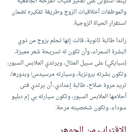
بينما استولى على تفكير فتيات المرحلة الجامعية
والموظفات أخلاقيات الزوج وطريقة تفكيره لضمان
استقرار الحياة الزوجية.
راندا طالبة ثانوية، قالت إنها تحلم بزوج من ذوي
البشرة السمراء، وأن تكون له تسريحة شعر مميزة،
(سبايكي) على سبيل المثال، ويرتدي الملابس السبور،
وتكون بشرته برونزية، وسيارته مرسيدس! وبدورها،
تريد مروة صلاح، طالبة إعدادي، أن يرتدي فتى
أحلامها الملابس السبور، وتكون سيارته بي إم دبليو
سوداء، وتكون شخصيته مرحة.
الاقتراب من الجوهر