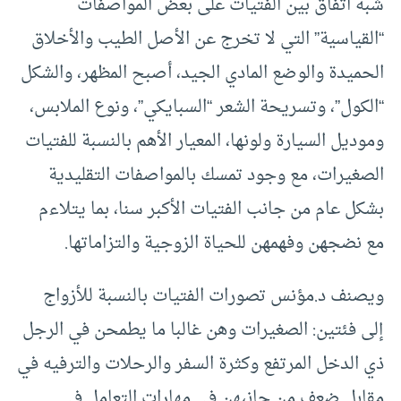
شبه اتفاق بين الفتيات على بعض المواصفات
“القياسية” التي لا تخرج عن الأصل الطيب والأخلاق
الحميدة والوضع المادي الجيد، أصبح المظهر، والشكل
“الكول”، وتسريحة الشعر “السبايكي”، ونوع الملابس،
وموديل السيارة ولونها، المعيار الأهم بالنسبة للفتيات
الصغيرات، مع وجود تمسك بالمواصفات التقليدية
بشكل عام من جانب الفتيات الأكبر سنا، بما يتلاءم
مع نضجهن وفهمهن للحياة الزوجية والتزاماتها.
ويصنف د.مؤنس تصورات الفتيات بالنسبة للأزواج
إلى فئتين: الصغيرات وهن غالبا ما يطمحن في الرجل
ذي الدخل المرتفع وكثرة السفر والرحلات والترفيه في
مقابل ضعف من جانبهن في مهارات التعامل في