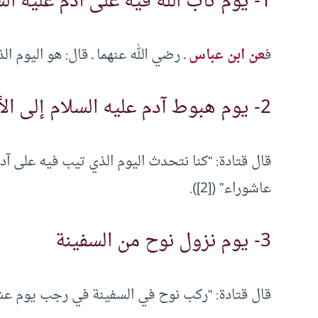
1- يوم تاب الله فيه على آدم عليه السلام
ف
عن ابن عباس
ـ رضي الله عنهما ـ قال: هو اليوم الذي
2- يوم هبوط آدم عليه السلام إلى الأرض
قال قتادة: “كنا نتحدث اليوم الذي تيب فيه على آد
عاشوراء” ([2]).
3- يوم نزول نوح من السفينة
قال قتادة: “ركب نوح في السفينة في رجب يوم عشر ب