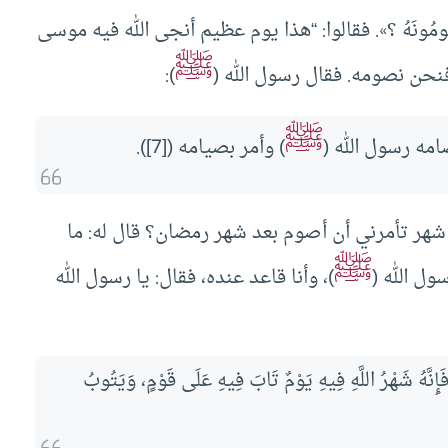
ذِى تَصُومُونَهُ ؟». فقالوا: “هذا يوم عظيم أنجى الله فيه موسى
ﷺ
حن نصومه. فقال رسول الله (
):
ﷺ
». فصامه رسول الله (
) وأمر بصيامه ([7]).
شهر تأمرني أن أصوم بعد شهر رمضان؟ قال له: ما
ﷺ
ول الله (
)، وأنا قاعد عنده، فقال: يا رسول الله
ِنَّهُ شَهْرُ اللَّهِ فِيهِ يَوْمٌ تَابَ فِيهِ عَلَى قَوْمٍ، وَيَتُوبُ