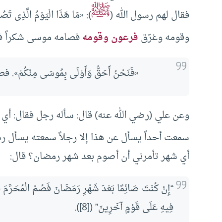
ﷺ
فقال لهم رسول الله (
): «مَا هَذَا الْيَوْمُ الَّ
وقومه وغرّق
فرعون وقومه
فصامه موسى شكراً فن
«فَنَحْنُ أَحَقُّ وَأَوْلَى بِمُوسَى مِنْكُمْ
وعن علي (رضي الله عنه) قال: سأله رجل فقال: أي 
سمعت أحداً يسأل عن هذا إلا رجلاً سمعته يسأل رس
أي شهر تأمرني أن أصوم بعد شهر رمضان؟ قال:
“إِنْ كُنْتَ صَائِمًا بَعْدَ شَهْرِ رَمَضَانَ فَصُمْ الْمُحَرَّمَ فَإ
فِيهِ عَلَى قَوْمٍ آخَرِينَ” ([8]).