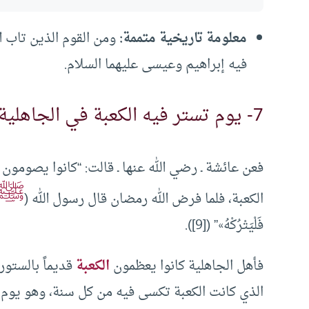
معلومة تاريخية متممة:
ومن القوم الذين تاب ال
فيه إبراهيم وعيسى عليهما السلام.
7- يوم تستر فيه الكعبة في الجاهلية
فعن عائشة ـ رضي الله عنها ـ قالت: “كانوا يصومو
ﷺ
الكعبة، فلما فرض الله رمضان قال رسول الله (
فَلْيَتْرُكْهُ»” ([9]).
فأهل الجاهلية كانوا يعظمون
الكعبة
قديماً بالستور
الذي كانت الكعبة تكسى فيه من كل سنة، وهو يوم 