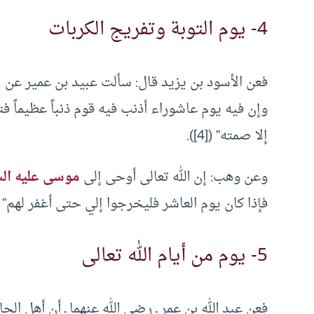
4- يوم التوبة وتفريج الكربات
فعن الأسود بن يزيد قال: سألت عبيد بن عمير عن ص
وإن فيه يوم عاشوراء أذنب فيه قوم ذنباً عظيماً فت
إلا صمته” ([4]).
وعن وهب: إن الله تعالى أوحى إلى
موسى عليه الس
فإذا كان يوم العاشر فليخرجوا إلي حتى أغفر لهم” ([5])
5- يوم من أيام الله تعالى
فعن عبد الله بن عمر ـ رضي الله عنهما ـ أن أهل ال