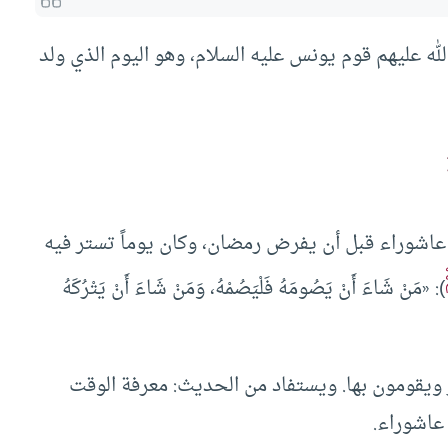
له عليهم قوم يونس عليه السلام، وهو اليوم الذي ولد
ن عاشوراء قبل أن يفرض رمضان، وكان يوماً تستر فيه
): «مَنْ شَاءَ أَنْ يَصُومَهُ فَلْيَصُمْهُ، وَمَنْ شَاءَ أَنْ يَتْرُكَهُ
 ويقومون بها. ويستفاد من الحديث: معرفة الوقت
عاشوراء.