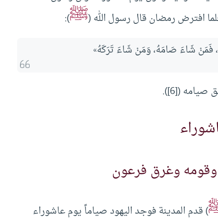
ﷺ
ما افترض رمضان قال رسول الله (
):
ّهِ، فَمَنْ شَاءَ صَامَهُ، وَمَنْ شَاءَ تَرَكَهُ»
يامه ([6]).
شوراء
) قدم المدينة فوجد اليهود صياماً يوم عاشوراء