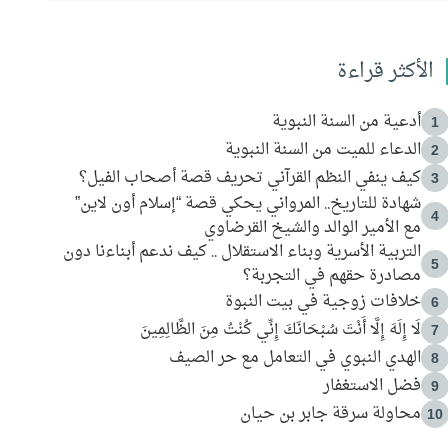
الأكثر قراءة
أدعية من السنة النبوية
1
الدعاء للميت من السنة النبوية
2
كيف ينفي النظم القرآني تحريف قصة أصحاب الفيل؟
3
شهادة للتاريخ.. المرواني يحكي قصة “إسلام أون لاين”
4
مع الأمير الوالد والشيخ القرضاوي
التربية الأسرية وبناء الاستقلال .. كيف ندعم أبناءنا دون
5
مصادرة حقهم في التجربة؟
خلافات زوجية في بيت النبوة
6
لَا إِلَهَ إِلَّا أَنْتَ سُبْحَانَكَ إِنِّي كُنْتُ مِنَ الظَّالِمِينَ
7
الهدي النبوي في التعامل مع حر الصيف
8
فضل الاستغفار
9
محاولة سرقة جابر بن حيان
10