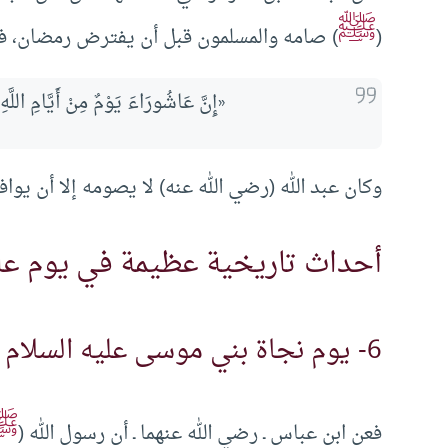
ﷺ
(
) صامه والمسلمون قبل أن يفترض رمضان، فل
«إِنَّ عَاشُورَاءَ يَوْمٌ مِنْ أَيَّامِ اللَ
وكان عبد الله (رضي الله عنه) لا يصومه إلا أن يوافق ص
أحداث تاريخية عظيمة في يوم عا
6- يوم نجاة بني موسى عليه السلام وقومه وغرق فرعون
ﷺ
فعن ابن عباس ـ رضي الله عنهما ـ أن رسول الله (