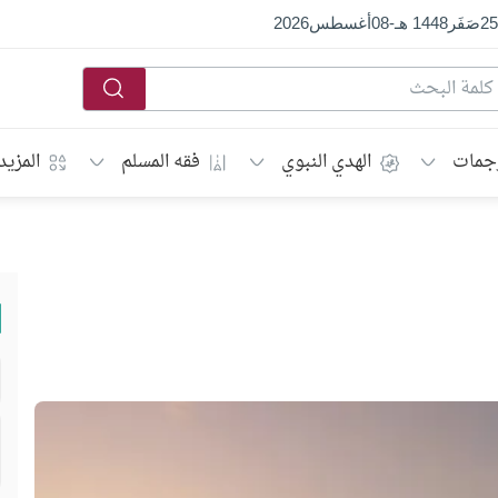
25
صَفَر
1448 هـ
-
08
أغسطس
2026
جمات
الهدي النبوي
فقه المسلم
المزيد